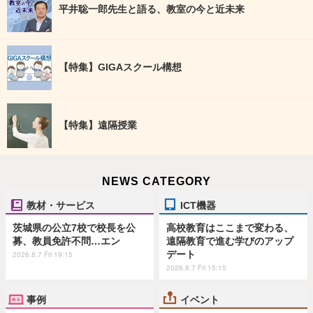
平井聡一郎先生と語る、教室の今と近未来
【特集】GIGAスクール構想
【特集】遠隔授業
NEWS CATEGORY
教材・サービス
ICT機器
茨城県の公立7校で校長を公
高校教育はここまで変わる、
募、教員免許不問…エン
遠隔教育で進む学びのアップ
デート
2026.8.7 Fri 19:15
2026.8.7 Fri 15:15
事例
イベント