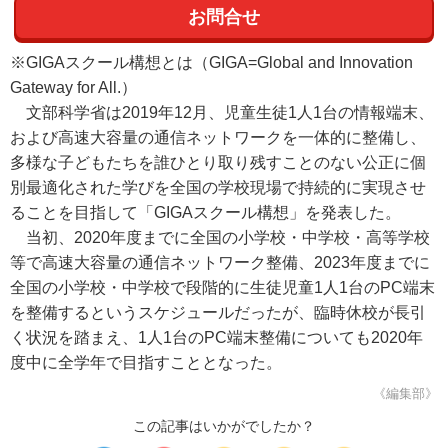
お問合せ
※GIGAスクール構想とは（GIGA=Global and Innovation
Gateway for All.）
文部科学省は2019年12月、児童生徒1人1台の情報端末、
および高速大容量の通信ネットワークを一体的に整備し、
多様な子どもたちを誰ひとり取り残すことのない公正に個
別最適化された学びを全国の学校現場で持続的に実現させ
ることを目指して「GIGAスクール構想」を発表した。
当初、2020年度までに全国の小学校・中学校・高等学校
等で高速大容量の通信ネットワーク整備、2023年度までに
全国の小学校・中学校で段階的に生徒児童1人1台のPC端末
を整備するというスケジュールだったが、臨時休校が長引
く状況を踏まえ、1人1台のPC端末整備についても2020年
度中に全学年で目指すこととなった。
《編集部》
この記事はいかがでしたか？