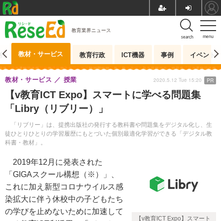
教育業界ニュース
menu
search
教材・サービス
測
教育行政
ICT機器
事例
イベント
教材・サービス
授業
2020.5.12 Tue 15:20
PR
【v教育ICT Expo】スマートに学べる問題集
「Libry（リブリー）」
「リブリー」は、提携出版社の発行する教科書や問題集をデジタル化し、生
徒ひとりひとりの学習履歴にもとづいた個別最適化学習ができる「デジタル教
科書・教材」。
2019年12月に発表された
「GIGAスクール構想（※）」、
これに加え新型コロナウイルス感
染拡大に伴う休校中の子どもたち
の学びを止めないために加速して
【v教育ICT Expo】スマート