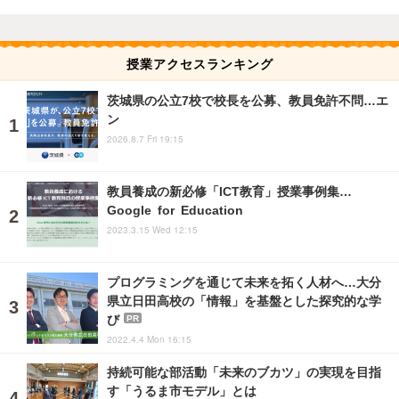
授業アクセスランキング
茨城県の公立7校で校長を公募、教員免許不問…エ
ン
2026.8.7 Fri 19:15
教員養成の新必修「ICT教育」授業事例集…
Google for Education
2023.3.15 Wed 12:15
プログラミングを通じて未来を拓く人材へ…大分
県立日田高校の「情報」を基盤とした探究的な学
び
PR
2022.4.4 Mon 16:15
持続可能な部活動「未来のブカツ」の実現を目指
す「うるま市モデル」とは