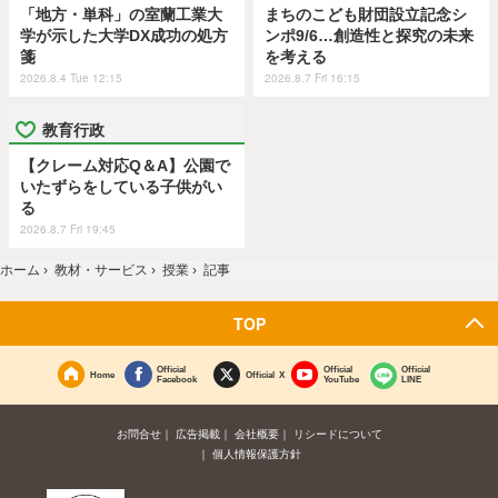
「地方・単科」の室蘭工業大
まちのこども財団設立記念シ
学が示した大学DX成功の処方
ンポ9/6…創造性と探究の未来
箋
を考える
2026.8.4 Tue 12:15
2026.8.7 Fri 16:15
教育行政
【クレーム対応Q＆A】公園で
いたずらをしている子供がい
る
2026.8.7 Fri 19:45
ホーム
›
教材・サービス
›
授業
›
記事
TOP
Official
Official
Official
Home
Official X
Facebook
YouTube
LINE
お問合せ
広告掲載
会社概要
リシードについて
個人情報保護方針