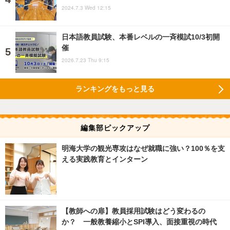
2024.7.3 Wed 12:15
日本語教員試験、本番レベルの一斉模試10/3初開
催
2026.7.23 Thu 9:15
ランキングをもっと見る
編集部ピックアップ
明海大学の観光専攻はなぜ就職に強い？100％を支
える実践教育とインターン
【教師への扉】教員採用試験はどう変わるの
か？ 一般教養縮小とSPI導入、面接重視の時代