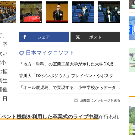
て、
シェア
ポスト
、卒
日本マイクロソフト
次い
館小
「地方・単科」の室蘭工業大学が示した大学DX成功の処方箋
の拡
香川大「DXシンポジウム」プレイベントやポスターセッションも
業生
「オール鹿児島」で実現する、小中学校からデータでつなぐ次世代校務DXの挑戦
開催
、日
編集部にメッセージを送る
ンラインイベント機能を利用した卒業式のライブ中継
が行われ