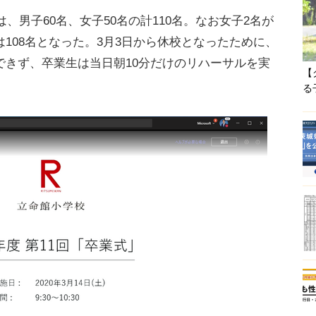
、男子60名、女子50名の計110名。なお女子2名が
108名となった。3月3日から休校となったために、
できず、卒業生は当日朝10分だけのリハーサルを実
【
る