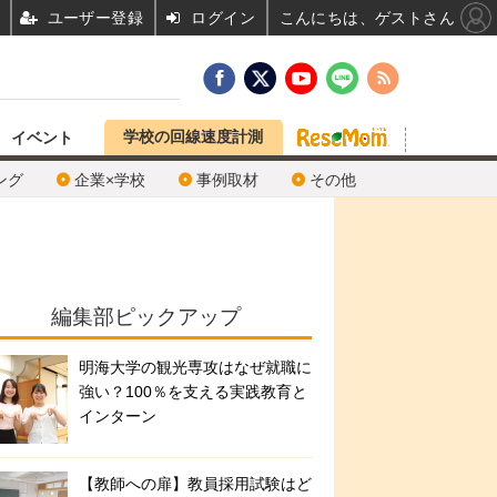
ユーザー登録
ログイン
こんにちは、ゲストさん
学校の回線速度計測
イベント
ング
企業×学校
事例取材
その他
編集部ピックアップ
明海大学の観光専攻はなぜ就職に
強い？100％を支える実践教育と
インターン
【教師への扉】教員採用試験はど