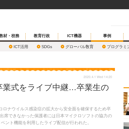
教材・校務
教育行政
ICT機器
事例
ICT活用
SDGs
グローバル敎育
プログラミ
2020.4.1 Wed 14:20
で卒業式をライブ中継…卒業生の
型コロナウイルス感染症の拡大から安全面を確保するため卒
出席できなかった保護者には日本マイクロソフトの協力の
ンラインイベント機能を利用したライブ配信が行われた。