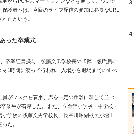
隔地からPCやスマートフォンなどを通じて、ワンク
た保護者へは、今回のライブ配信の参加に必要なURL
されたという。
あった卒業式
り、卒業証書授与、後藤文男学校長の式辞、教職員に
よそ1時間に渡って行われ、入場から退場までのすべ
員がマスクを着用、席を一定の距離に離して並べ
スの卒業生が着席した。また、立命館小学校・中学校・
館小学校の後藤文男学校長、長谷川昭副校長が壇上
座った。