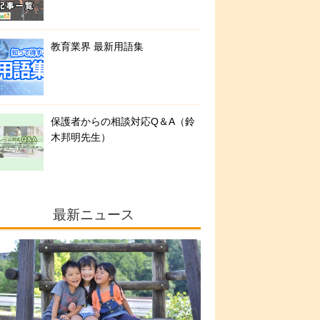
教育業界 最新用語集
保護者からの相談対応Q＆A（鈴
木邦明先生）
最新ニュース