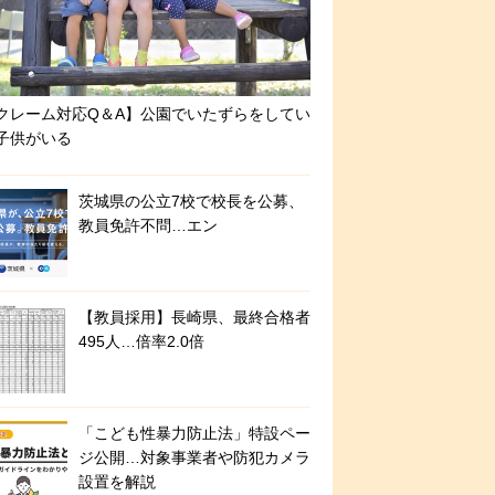
クレーム対応Q＆A】公園でいたずらをしてい
子供がいる
茨城県の公立7校で校長を公募、
教員免許不問…エン
【教員採用】長崎県、最終合格者
495人…倍率2.0倍
「こども性暴力防止法」特設ペー
ジ公開…対象事業者や防犯カメラ
設置を解説