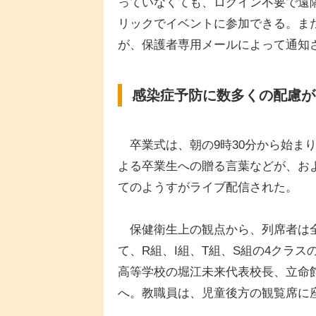
っていなくても、ログイン不要で遠
リックでイベントに参加できる。ま
が、保護者専用メールによって通知
感染症予防に数多くの配慮が
卒業式は、朝の9時30分から始ま
よる卒業生への贈る言葉などが、お
てのようすがライブ配信された。
保健衛生上の観点から、列席者は全
て、R組、I組、T組、S組の4クラ
高等学校の堀江未来代表校長、立命
へ。教職員は、児童後方の観覧席に