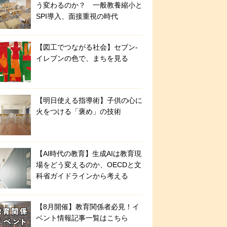
う変わるのか？ 一般教養縮小と
SPI導入、面接重視の時代
【図工でつながる社会】セブン‐
イレブンの色で、まちを見る
【明日使える指導術】子供の心に
火をつける「褒め」の技術
【AI時代の教育】生成AIは教育現
場をどう変えるのか、OECDと文
科省ガイドラインから考える
【8月開催】教育関係者必見！イ
ベント情報記事一覧はこちら