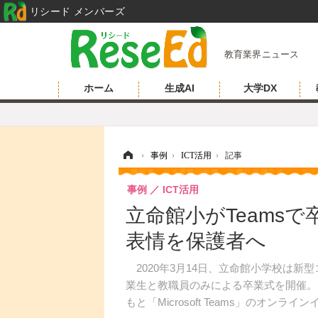
リシード メンバーズ
教育業界ニュース
ホーム
生成AI
大学DX
ホーム
›
事例
›
ICT活用
›
記事
事例
ICT活用
立命館小がTeams
表情を保護者へ
2020年3月14日、立命館小学校は新
業生と教職員のみによる卒業式を開催。
もと「Microsoft Teams」のオ