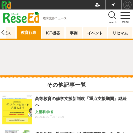
教育業界ニュース
menu
search
教育行政
ービス
ICT機器
事例
イベント
リセマム
その他記事一覧
高等教育の修学支援新制度「重点支援期間」継続
へ
文部科学省
2020.6.30 Tue 13:20