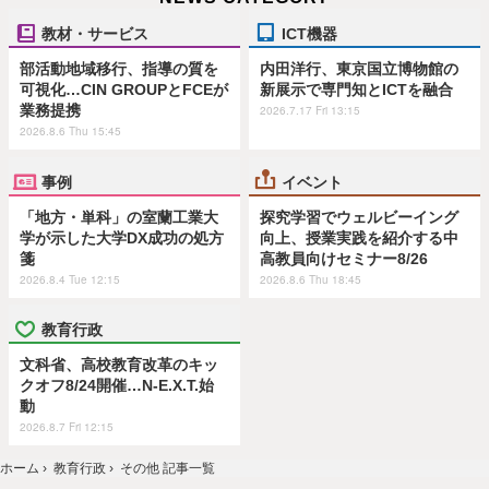
教材・サービス
ICT機器
部活動地域移行、指導の質を
内田洋行、東京国立博物館の
可視化…CIN GROUPとFCEが
新展示で専門知とICTを融合
業務提携
2026.7.17 Fri 13:15
2026.8.6 Thu 15:45
事例
イベント
「地方・単科」の室蘭工業大
探究学習でウェルビーイング
学が示した大学DX成功の処方
向上、授業実践を紹介する中
箋
高教員向けセミナー8/26
2026.8.4 Tue 12:15
2026.8.6 Thu 18:45
教育行政
文科省、高校教育改革のキッ
クオフ8/24開催…N-E.X.T.始
動
2026.8.7 Fri 12:15
ホーム
›
教育行政
›
その他 記事一覧