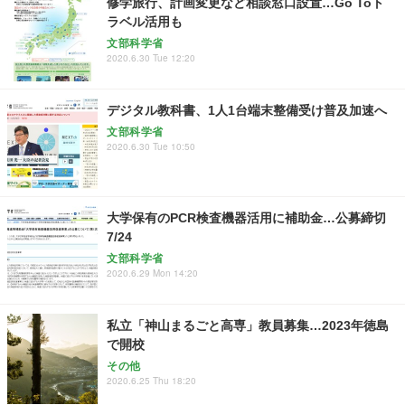
修学旅行、計画変更など相談窓口設置…Go Toト
ラベル活用も
文部科学省
2020.6.30 Tue 12:20
デジタル教科書、1人1台端末整備受け普及加速へ
文部科学省
2020.6.30 Tue 10:50
大学保有のPCR検査機器活用に補助金…公募締切
7/24
文部科学省
2020.6.29 Mon 14:20
私立「神山まるごと高専」教員募集…2023年徳島
で開校
その他
2020.6.25 Thu 18:20