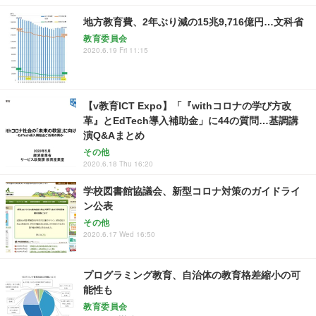
地方教育費、2年ぶり減の15兆9,716億円…文科省
教育委員会
2020.6.19 Fri 11:15
【v教育ICT Expo】「『withコロナの学び方改
革』とEdTech導入補助金」に44の質問…基調講
演Q&Aまとめ
その他
2020.6.18 Thu 16:20
学校図書館協議会、新型コロナ対策のガイドライ
ン公表
その他
2020.6.17 Wed 16:50
プログラミング教育、自治体の教育格差縮小の可
能性も
教育委員会