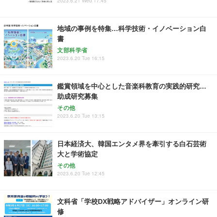
2023.6.21 Wed 17:45
地域の事例を特集…科学技術・イノベーション白
書
文部科学省
2023.6.20 Tue 16:15
鑑賞領域を中心とした音楽科教育の実践的研究…
助成研究募集
その他
2023.6.20 Tue 13:15
日本経済大、韓国エンタメ界を牽引する白石芸術
大と学術協定
その他
2023.6.20 Tue 12:45
文科省「学校DX戦略アドバイザー」オンライン研
修