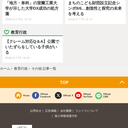
「地方・単科」の室蘭工業大
まちのこども財団設立記念シ
学が示した大学DX成功の処方
ンポ9/6…創造性と探究の未来
箋
を考える
2026.8.4 Tue 12:15
2026.8.7 Fri 16:15
教育行政
【クレーム対応Q＆A】公園で
いたずらをしている子供がい
る
2026.8.7 Fri 19:45
ホーム
›
教育行政
›
その他 記事一覧
TOP
Official
Official
Official
Home
Official X
Facebook
YouTube
LINE
お問合せ
広告掲載
会社概要
リシードについて
個人情報保護方針