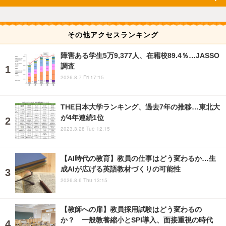
その他アクセスランキング
障害ある学生5万9,377人、在籍校89.4％…JASSO
調査
2026.8.7 Fri 17:15
THE日本大学ランキング、過去7年の推移…東北大
が4年連続1位
2023.3.28 Tue 12:15
【AI時代の教育】教員の仕事はどう変わるか…生
成AIが広げる英語教材づくりの可能性
2026.8.6 Thu 13:15
【教師への扉】教員採用試験はどう変わるの
か？ 一般教養縮小とSPI導入、面接重視の時代