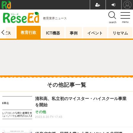
教育業界ニュース
menu
search
教育行政
ービス
ICT機器
事例
イベント
リセマム
その他記事一覧
清和高、私立初のマイスター・ハイスクール事業
を開始
その他
2023.6.30 Fri 17:45