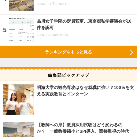
2026.7.21 Tue 15:45
品川女子学院の定員変更…東京都私学審議会が10
件を認可
2026.7.29 Wed 10:15
ランキングをもっと見る
編集部ピックアップ
明海大学の観光専攻はなぜ就職に強い？100％を支
える実践教育とインターン
【教師への扉】教員採用試験はどう変わるの
か？ 一般教養縮小とSPI導入、面接重視の時代