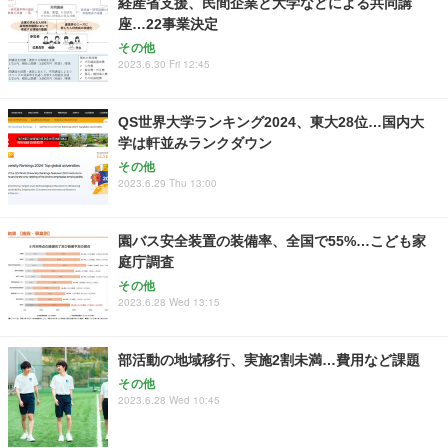
経産省支援、民間企業と大学などによる共同講
座…22事業決定
その他
2023.6.30 Fri 12:45
QS世界大学ランキング2024、東大28位…国内大
学は軒並みランクダウン
その他
2023.6.29 Thu 13:00
園バス安全装置の装備率、全国で55%…こども家
庭庁調査
その他
2023.6.28 Wed 13:15
部活動の地域移行、実施2割未満…費用など課題
その他
2023.6.28 Wed 10:45