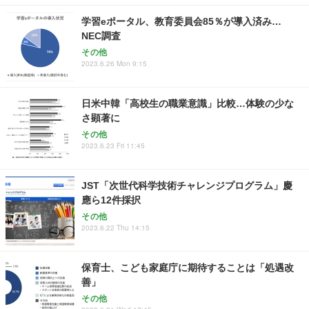
学習eポータル、教育委員会85％が導入済み…
NEC調査
その他
2023.6.26 Mon 9:15
日米中韓「高校生の職業意識」比較…体験の少な
さ顕著に
その他
2023.6.23 Fri 11:45
JST「次世代科学技術チャレンジプログラム」慶
應ら12件採択
その他
2023.6.22 Thu 14:15
保育士、こども家庭庁に期待することは「処遇改
善」
その他