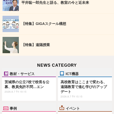
平井聡一郎先生と語る、教室の今と近未来
【特集】GIGAスクール構想
【特集】遠隔授業
NEWS CATEGORY
教材・サービス
ICT機器
茨城県の公立7校で校長を公
高校教育はここまで変わる、
募、教員免許不問…エン
遠隔教育で進む学びのアップ
デート
2026.8.7 Fri 19:15
2026.8.7 Fri 15:15
事例
イベント