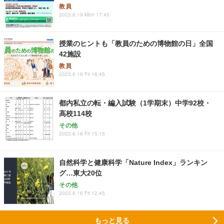
教員
2023.6.19 Mon 17:45
授業のヒントも「教員のための博物館の日」全国
42施設
教員
2023.6.16 Fri 16:45
都内私立の転・編入試験（1学期末）中学92校・
高校114校
その他
2023.6.16 Fri 15:15
自然科学と健康科学「Nature Index」ランキン
グ…東大20位
その他
2023.6.16 Fri 12:45
もっと見る