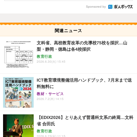
Sponsored by
関連ニュース
文科省、高校教育改革の先導校75校を採択…山
梨・静岡・徳島は各4校採択
教育行政
2026.6.30(火) 15:45
ICT教育環境整備活用ハンドブック、7月末まで送
料無料に
教材・サービス
2026.7.2(木) 14:15
【EDIX2026】とりあえず普通科文系の終焉…文科
省 合田氏
教育行政
2026.6.23(火) 11:15