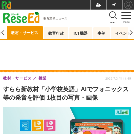
教育業界ニュース
menu
search
教材・サービス
測
教育行政
ICT機器
事例
イベント
教材・サービス
授業
2026.7.3 Fri 11:45
すらら新教材「小学校英語」AIでフォニックス
等の発音を評価 1枚目の写真・画像