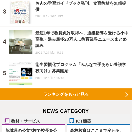
お肉の学習ガイドブック発刊、食育教材を無償提
供
2025.3.19 Wed 19:15
最短1年で教員免許取得へ、通級指導を受ける小中
高生・過去最多23万人…教育業界ニュースまとめ
読み
2026.7.27 Mon 5:55
衛生習慣化プログラム「みんなで手あらい養護学
校向け」募集開始
2023.12.5 Tue 15:15
ランキングをもっと見る
NEWS CATEGORY
教材・サービス
ICT機器
茨城県の公立7校で校長を公
高校教育はここまで変わる、