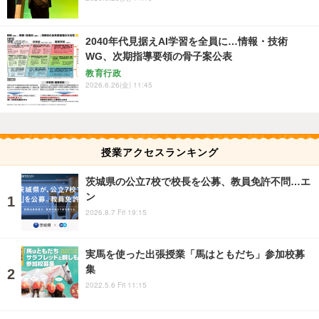
2040年代見据えAI学習を全員に…情報・技術
WG、次期指導要領の骨子案公表
教育行政
2026.6.26(金) 11:45
授業アクセスランキング
茨城県の公立7校で校長を公募、教員免許不問…エ
ン
2026.8.7 Fri 19:15
実馬を使った出張授業「馬はともだち」参加校募
集
2022.5.6 Fri 11:15