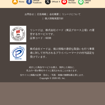
Official
Official
Official
Home
Official X
Facebook
YouTube
LINE
お問合せ
広告掲載
会社概要
リシードについて
個人情報保護方針
リシードは、株式会社イード（東証グロース上場）の運
営するサービスです。
証券コード：6038
株式会社イードは、個人情報の適切な取扱いを行う事業
者に対して付与されるプライバシーマークの付与認定を
受けています。
紹介した商品/サービスを購入、契約した場合に、
売上の一部が弊社サイトに還元されることがあります。
当サイトに掲載の記事・見出し・写真・画像の無断転載を禁じます。
Copyright © 2026 IID, Inc.