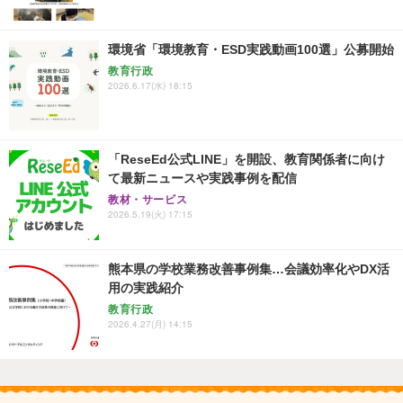
環境省「環境教育・ESD実践動画100選」公募開始
教育行政
2026.6.17(水) 18:15
「ReseEd公式LINE」を開設、教育関係者に向け
て最新ニュースや実践事例を配信
教材・サービス
2026.5.19(火) 17:15
熊本県の学校業務改善事例集…会議効率化やDX活
用の実践紹介
教育行政
2026.4.27(月) 14:15