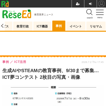
教育業界ニュース
menu
search
事例
ービス
教育行政
ICT機器
イベント
リセマム
事例
ICT活用
2026.7.2 Thu 17:45
生成AIやSTEAMの教育事例、9/30まで募集…
ICT夢コンテスト 2枚目の写真・画像