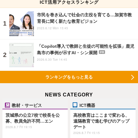
ICT活用アクセスランキング
市民を巻き込んで社会の主役を育てる…加賀市教
育長に聞く新たな教育ビジョン
2023.6.12 Mon 15:45
「Copilot導入で教師と生徒の可能性を拡張」鹿児
島市の事例が示すAI・シン展開
PR
2026.6.30 Tue 14:45
ランキングをもっと見る
NEWS CATEGORY
教材・サービス
ICT機器
茨城県の公立7校で校長を公
高校教育はここまで変わる、
募、教員免許不問…エン
遠隔教育で進む学びのアップ
デート
2026.8.7 Fri 19:15
2026.8.7 Fri 15:15