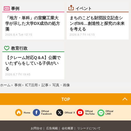
事例
イベント
「地方・単科」の室蘭工業大
まちのこども財団設立記念シ
学が示した大学DX成功の処方
ンポ9/6…創造性と探究の未来
箋
を考える
2026.8.4 Tue 12:15
2026.8.7 Fri 16:15
教育行政
【クレーム対応Q＆A】公園で
いたずらをしている子供がい
る
2026.8.7 Fri 19:45
ホーム
›
事例
›
ICT活用
›
記事
›
写真・画像
TOP
Official
Official
Official
Home
Official X
Facebook
YouTube
LINE
お問合せ
広告掲載
会社概要
リシードについて