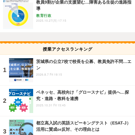
教員9割が企業の支援望む…障害ある生徒の進路指
導
教育行政
2025.10.27(月) 17:15
授業アクセスランキング
茨城県の公立7校で校長を公募、教員免許不問…エ
ン
2026.8.7 Fri 19:15
ベネッセ、高校向け「グロースナビ」提供へ…探
究・進路・教科を連携
2025.10.31 Fri 15:45
都立高入試の英語スピーキングテスト（ESAT-J）
活用に賛成or反対、その理由とは