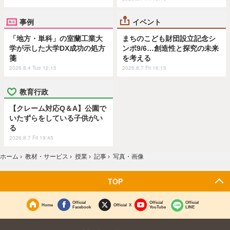
事例
イベント
「地方・単科」の室蘭工業大
まちのこども財団設立記念シ
学が示した大学DX成功の処方
ンポ9/6…創造性と探究の未来
箋
を考える
2026.8.4 Tue 12:15
2026.8.7 Fri 16:15
教育行政
【クレーム対応Q＆A】公園で
いたずらをしている子供がい
る
2026.8.7 Fri 19:45
ホーム
›
教材・サービス
›
授業
›
記事
›
写真・画像
TOP
Official
Official
Official
Home
Official X
Facebook
YouTube
LINE