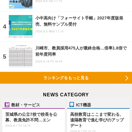
2022.8.6 Sat 11:15
小中高向け「フォーサイト手帳」2027年度版発
売、無料サンプル受付
2026.8.5 Wed 17:15
川崎市、教員採用475人が最終合格…倍率1.8倍で
前年度同率
2025.9.19 Fri 16:45
ランキングをもっと見る
NEWS CATEGORY
教材・サービス
ICT機器
茨城県の公立7校で校長を公
高校教育はここまで変わる、
募、教員免許不問…エン
遠隔教育で進む学びのアップ
デート
2026.8.7 Fri 19:15
2026.8.7 Fri 15:15