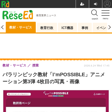
教育業界ニュース
menu
search
教材・サービス
測
教育行政
ICT機器
事例
イベント
教材・サービス
授業
2026.6.24 Wed 17:45
パラリンピック教材「I’mPOSSIBLE」アニメ
ーション第3弾 4枚目の写真・画像