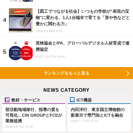
【図工でつながる社会】いつもの学校が“表現の宝
物”に変わる、1人1台端末で育てる「形や色などと
豊かに関わる力」
2026.8.5 Wed 9:45
英検協会とIPA、グローバルデジタル人材育成で連
携協定
2026.7.30 Thu 16:45
ランキングをもっと見る
NEWS CATEGORY
教材・サービス
ICT機器
部活動地域移行、指導の質を
内田洋行、東京国立博物館の
可視化…CIN GROUPとFCEが
新展示で専門知とICTを融合
業務提携
2026.7.17 Fri 13:15
2026.8.6 Thu 15:45