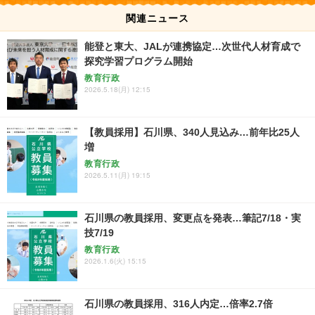
関連ニュース
能登と東大、JALが連携協定…次世代人材育成で
探究学習プログラム開始
教育行政
2026.5.18(月) 12:15
【教員採用】石川県、340人見込み…前年比25人
増
教育行政
2026.5.11(月) 19:15
石川県の教員採用、変更点を発表…筆記7/18・実
技7/19
教育行政
2026.1.6(火) 15:15
石川県の教員採用、316人内定…倍率2.7倍