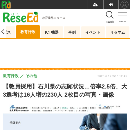
教育業界ニュース
menu
search
教育行政
ービス
ICT機器
事例
イベント
リセマム
教育行政
その他
2026.6.17 Wed 12:45
【教員採用】石川県の志願状況…倍率2.5倍、大
3選考は16人増の230人 2枚目の写真・画像