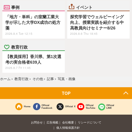
事例
イベント
「地方・単科」の室蘭工業大
探究学習でウェルビーイング
学が示した大学DX成功の処方
向上、授業実践を紹介する中
箋
高教員向けセミナー8/26
2026.8.4 Tue 12:15
2026.8.6 Thu 18:45
教育行政
【教員採用】香川県、第1次選
考の実合格者639人
2026.8.7 Fri 11:45
ホーム
›
教育行政
›
その他
›
記事
›
写真・画像
TOP
Official
Official
Official
Home
Official X
Facebook
YouTube
LINE
お問合せ
広告掲載
会社概要
リシードについて
個人情報保護方針