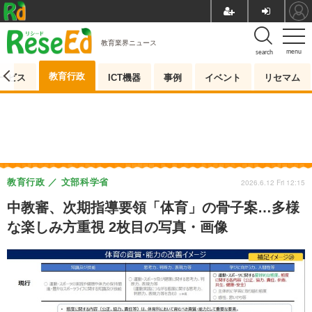
教育業界ニュース
menu
search
教育行政
ービス
ICT機器
事例
イベント
リセマム
教育行政
文部科学省
2026.6.12 Fri 12:15
中教審、次期指導要領「体育」の骨子案…多様
な楽しみ方重視 2枚目の写真・画像