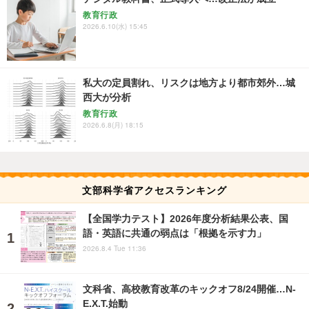
教育行政
2026.6.10(水) 15:45
私大の定員割れ、リスクは地方より都市郊外…城
西大が分析
教育行政
2026.6.8(月) 18:15
文部科学省アクセスランキング
【全国学力テスト】2026年度分析結果公表、国
語・英語に共通の弱点は「根拠を示す力」
2026.8.4 Tue 11:36
文科省、高校教育改革のキックオフ8/24開催…N-
E.X.T.始動