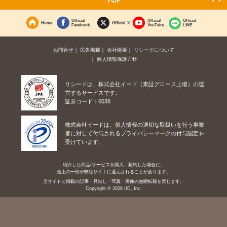
Official
Official
Official
Home
Official X
Facebook
YouTube
LINE
お問合せ
広告掲載
会社概要
リシードについて
個人情報保護方針
リシードは、株式会社イード（東証グロース上場）の運
営するサービスです。
証券コード：6038
株式会社イードは、個人情報の適切な取扱いを行う事業
者に対して付与されるプライバシーマークの付与認定を
受けています。
紹介した商品/サービスを購入、契約した場合に、
売上の一部が弊社サイトに還元されることがあります。
当サイトに掲載の記事・見出し・写真・画像の無断転載を禁じます。
Copyright © 2026 IID, Inc.