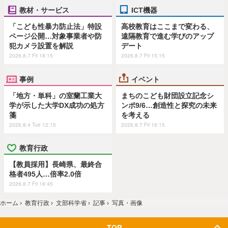
教材・サービス
ICT機器
「こども性暴力防止法」特設
高校教育はここまで変わる、
ページ公開…対象事業者や防
遠隔教育で進む学びのアップ
犯カメラ設置を解説
デート
2026.8.7 Fri 18:15
2026.8.7 Fri 15:15
事例
イベント
「地方・単科」の室蘭工業大
まちのこども財団設立記念シ
学が示した大学DX成功の処方
ンポ9/6…創造性と探究の未来
箋
を考える
2026.8.4 Tue 12:15
2026.8.7 Fri 16:15
教育行政
【教員採用】長崎県、最終合
格者495人…倍率2.0倍
2026.8.7 Fri 18:45
ホーム
›
教育行政
›
文部科学省
›
記事
›
写真・画像
TOP