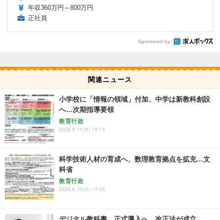
年収360万円～800万円
正社員
Sponsored by
関連ニュース
小学校に「情報の領域」付加、中学は新教科創設
へ…次期指導要領
教育行政
2026.6.11(木) 15:15
科学技術人材の育成へ、数理教育拠点を拡充…文
科省
教育行政
2026.6.10(水) 17:45
デジタル教科書、正式導入へ…改正法が成立