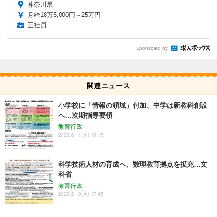
神奈川県
月給18万5,000円～25万円
正社員
Sponsored by
関連ニュース
小学校に「情報の領域」付加、中学は新教科創設
へ…次期指導要領
教育行政
2026.6.11(木) 15:15
科学技術人材の育成へ、数理教育拠点を拡充…文
科省
教育行政
2026.6.10(水) 17:45