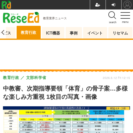
教育業界ニュース
menu
search
教育行政
ービス
ICT機器
事例
イベント
リセマム
教育行政
文部科学省
2026.6.12 Fri 12:15
中教審、次期指導要領「体育」の骨子案…多様
な楽しみ方重視 1枚目の写真・画像