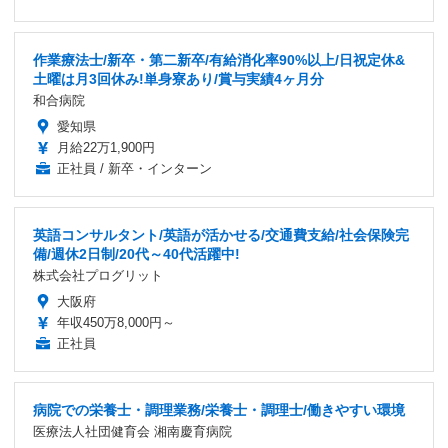
作業療法士/新卒・第二新卒/有給消化率90%以上/日祝定休&
土曜は月3回休み!単身寮あり/賞与実績4ヶ月分
和合病院
愛知県
月給22万1,900円
正社員 / 新卒・インターン
英語コンサルタント/英語が活かせる/交通費支給/社会保険完
備/週休2日制/20代～40代活躍中!
株式会社プログリット
大阪府
年収450万8,000円～
正社員
病院での栄養士・調理業務/栄養士・調理士/働きやすい環境
医療法人社団健育会 湘南慶育病院