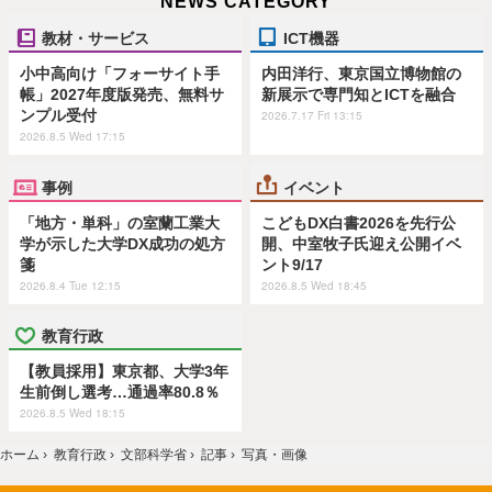
NEWS CATEGORY
教材・サービス
ICT機器
小中高向け「フォーサイト手
内田洋行、東京国立博物館の
帳」2027年度版発売、無料サ
新展示で専門知とICTを融合
ンプル受付
2026.7.17 Fri 13:15
2026.8.5 Wed 17:15
事例
イベント
「地方・単科」の室蘭工業大
こどもDX白書2026を先行公
学が示した大学DX成功の処方
開、中室牧子氏迎え公開イベ
箋
ント9/17
2026.8.4 Tue 12:15
2026.8.5 Wed 18:45
教育行政
【教員採用】東京都、大学3年
生前倒し選考…通過率80.8％
2026.8.5 Wed 18:15
ホーム
›
教育行政
›
文部科学省
›
記事
›
写真・画像