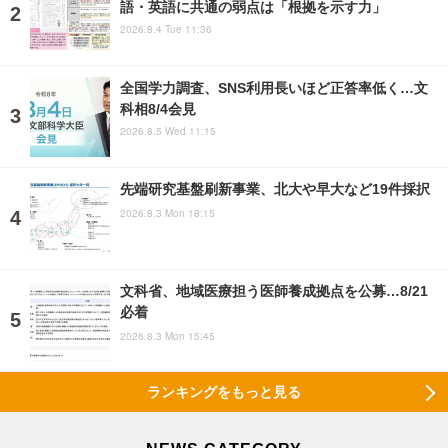
語・英語に共通の弱点は「根拠を示す力」
2026.8.4 Tue 11:36
全国学力調査、SNS利用長いほど正答率低く…文
科相8/4会見
2026.8.5 Wed 11:15
先端研究基盤刷新事業、北大や早大など19件採択
2026.8.3 Mon 18:15
文科省、地域医療担う医師養成拠点を公募…8/21
必着
2026.8.3 Mon 15:45
ランキングをもっと見る