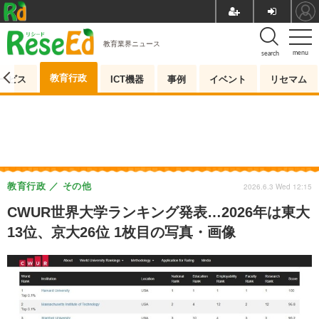
教育業界ニュース
menu
search
教育行政
ービス
ICT機器
事例
イベント
リセマム
教育行政
その他
2026.6.3 Wed 12:15
CWUR世界大学ランキング発表…2026年は東大
13位、京大26位 1枚目の写真・画像