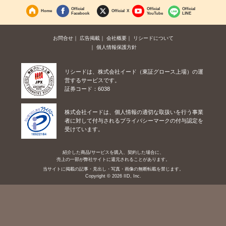
Official
Official
Official
Home
Official X
Facebook
YouTube
LINE
お問合せ
広告掲載
会社概要
リシードについて
個人情報保護方針
リシードは、株式会社イード（東証グロース上場）の運
営するサービスです。
証券コード：6038
株式会社イードは、個人情報の適切な取扱いを行う事業
者に対して付与されるプライバシーマークの付与認定を
受けています。
紹介した商品/サービスを購入、契約した場合に、
売上の一部が弊社サイトに還元されることがあります。
当サイトに掲載の記事・見出し・写真・画像の無断転載を禁じます。
Copyright © 2026 IID, Inc.