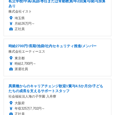
私立学校/中高/英語/専任または常勤教員/年2回賞与/給与加算
あり
株式会社イスト
埼玉県
月給26万円～
正社員
時給2700円!長期/池袋/社内セキュリティ推進/メンバー
株式会社エーティーエス
東京都
時給2,700円～
派遣社員
異業種からのキャリアチェンジ歓迎!/賞与4.5か月分/子ども
たちの成長を支えるサポートスタッフ
社会福祉法人海の子学園 入舟寮
大阪府
年収325万7,702円～
正社員