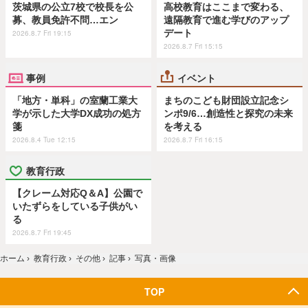
茨城県の公立7校で校長を公
高校教育はここまで変わる、
募、教員免許不問…エン
遠隔教育で進む学びのアップ
デート
2026.8.7 Fri 19:15
2026.8.7 Fri 15:15
事例
イベント
「地方・単科」の室蘭工業大
まちのこども財団設立記念シ
学が示した大学DX成功の処方
ンポ9/6…創造性と探究の未来
箋
を考える
2026.8.4 Tue 12:15
2026.8.7 Fri 16:15
教育行政
【クレーム対応Q＆A】公園で
いたずらをしている子供がい
る
2026.8.7 Fri 19:45
ホーム
›
教育行政
›
その他
›
記事
›
写真・画像
TOP