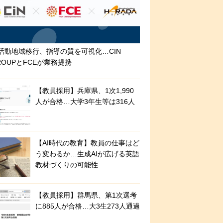
活動地域移行、指導の質を可視化…CIN
ROUPとFCEが業務提携
【教員採用】兵庫県、1次1,990
人が合格…大学3年生等は316人
【AI時代の教育】教員の仕事はど
う変わるか…生成AIが広げる英語
教材づくりの可能性
【教員採用】群馬県、第1次選考
に885人が合格…大3生273人通過