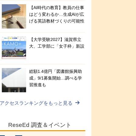
【AI時代の教育】教員の仕事
はどう変わるか…生成AIが広
げる英語教材づくりの可能性
【大学受験2027】滋賀県立
大、工学部に「女子枠」新設
総額1.4億円「図書館振興助
成」9/1募集開始…調べる学
習推進も
アクセスランキングをもっと見る
ReseEd 調査＆イベント