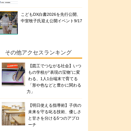
こどもDX白書2026を先行公開、
中室牧子氏迎え公開イベント9/17
その他アクセスランキング
【図工でつながる社会】いつ
もの学校が“表現の宝物”に変
わる、1人1台端末で育てる
「形や色などと豊かに関わる
力」
【明日使える指導術】子供の
未来を守る叱る技術、優しさ
と甘さを分ける5つのアプロ
ーチ