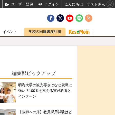
ユーザー登録
ログイン
こんにちは、ゲストさん
学校の回線速度計測
イベント
編集部ピックアップ
明海大学の観光専攻はなぜ就職に
強い？100％を支える実践教育と
インターン
【教師への扉】教員採用試験はど