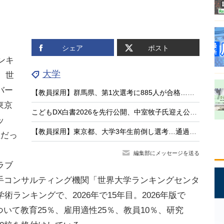
シェア
ポスト
ンキ
大学
。世
バー
【教員採用】群馬県、第1次選考に885人が合格…大3生273人通過
東京
こどもDX白書2026を先行公開、中室牧子氏迎え公開イベント9/17
ッ
【教員採用】東京都、大学3年生前倒し選考…通過率80.8％
位だっ
編集部にメッセージを送る
ラブ
手コンサルティング機関「世界大学ランキングセンタ
術ランキングで、2026年で15年目。2026年版で
ついて教育25％、雇用適性25％、教員10％、研究