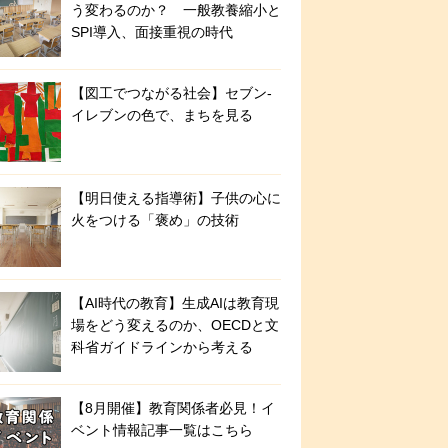
う変わるのか？ 一般教養縮小と
SPI導入、面接重視の時代
【図工でつながる社会】セブン‐
イレブンの色で、まちを見る
【明日使える指導術】子供の心に
火をつける「褒め」の技術
【AI時代の教育】生成AIは教育現
場をどう変えるのか、OECDと文
科省ガイドラインから考える
【8月開催】教育関係者必見！イ
ベント情報記事一覧はこちら