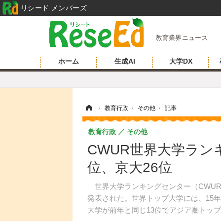
リシード メンバーズ
教育業界ニュース
ホーム
生成AI
大学DX
ホーム
›
教育行政
›
その他
›
記事
教育行政
その他
CWUR世界大学ランキ
位、京大26位
世界大学ランキングセンター（CWUR）
発表された。世界トップ大学には、15
大学が前年と同じ13位でアジア圏トップ