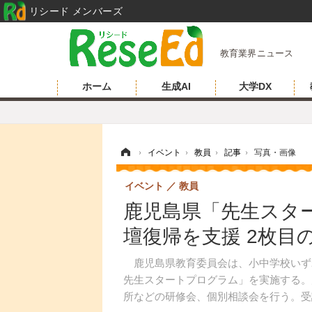
リシード メンバーズ
教育業界ニュース
ホーム
生成AI
大学DX
ホーム
›
イベント
›
教員
›
記事
›
写真・画像
イベント
教員
鹿児島県「先生スター
壇復帰を支援 2枚目
鹿児島県教育委員会は、小中学校いず
先生スタートプログラム」を実施する。
所などの研修会、個別相談会を行う。受