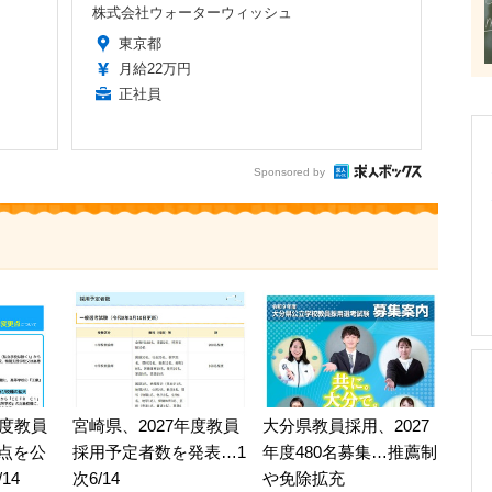
株式会社ウォーターウィッシュ
東京都
月給22万円
正社員
Sponsored by
年度教員
宮崎県、2027年度教員
大分県教員採用、2027
点を公
採用予定者数を発表…1
年度480名募集…推薦制
14
次6/14
や免除拡充