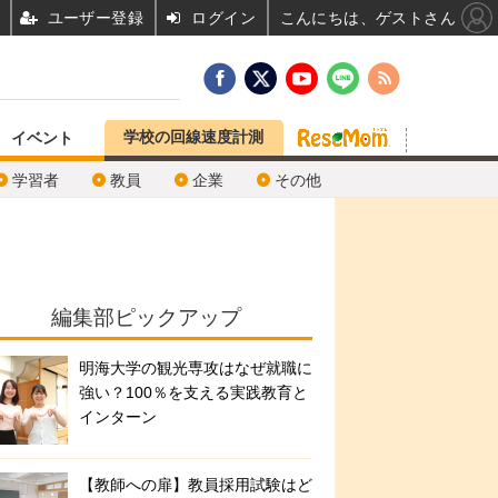
ユーザー登録
ログイン
こんにちは、ゲストさん
学校の回線速度計測
イベント
学習者
教員
企業
その他
編集部ピックアップ
明海大学の観光専攻はなぜ就職に
強い？100％を支える実践教育と
インターン
【教師への扉】教員採用試験はど