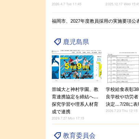
2026.4.7 Tue 11:45
2025.12.17 Wed 15:4
福岡市、2027年度教員採用の実施要項公表
鹿児島県
崇城大と神村学園、教
学校給食表彰3
育連携協定を締結へ…
良学校や功労者
探究学習や理系人材育
決定…7/28に
2026.7.23 Thu 12:15
成で連携
2026.7.27 Mon 17:15
教育委員会