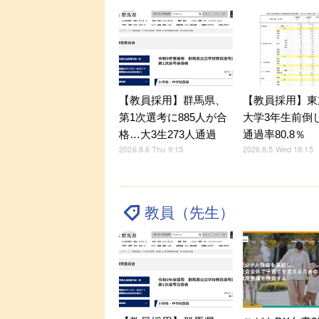
【教員採用】群馬県、
【教員採用】東
第1次選考に885人が合
大学3年生前倒
格…大3生273人通過
通過率80.8％
2026.8.6 Thu 9:15
2026.8.5 Wed 18:15
教員（先生）