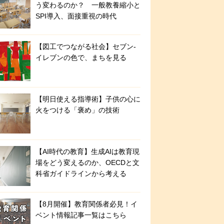
う変わるのか？ 一般教養縮小と
SPI導入、面接重視の時代
【図工でつながる社会】セブン‐
イレブンの色で、まちを見る
【明日使える指導術】子供の心に
火をつける「褒め」の技術
【AI時代の教育】生成AIは教育現
場をどう変えるのか、OECDと文
科省ガイドラインから考える
【8月開催】教育関係者必見！イ
ベント情報記事一覧はこちら