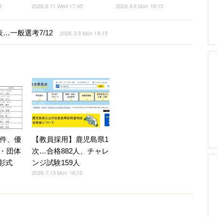
5
2026.3.11 Wed 17:45
2026.4.6 Mon 18:15
…一般選考7/12
2026.3.9 Mon 16:15
【教員採用】鹿児島県1
8件、優
次…合格882人、チャレ
・団体
ンジ試験159人
表彰式
2026.7.13 Mon 16:15