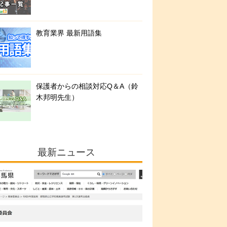
教育業界 最新用語集
保護者からの相談対応Q＆A（鈴
木邦明先生）
最新ニュース