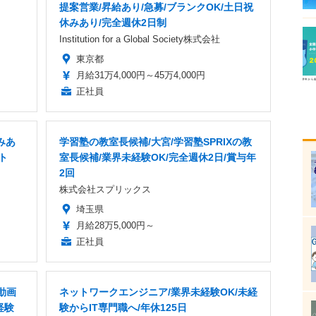
提案営業/昇給あり/急募/ブランクOK/土日祝
休みあり/完全週休2日制
Institution for a Global Society株式会社
東京都
月給31万4,000円～45万4,000円
正社員
みあ
学習塾の教室長候補/大宮/学習塾SPRIXの教
ト
室長候補/業界未経験OK/完全週休2日/賞与年
2回
株式会社スプリックス
埼玉県
月給28万5,000円～
正社員
動画
ネットワークエンジニア/業界未経験OK/未経
経験
験からIT専門職へ/年休125日