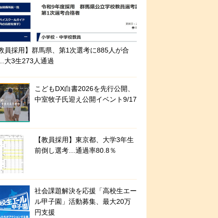
教員採用】群馬県、第1次選考に885人が合
…大3生273人通過
こどもDX白書2026を先行公開、
中室牧子氏迎え公開イベント9/17
【教員採用】東京都、大学3年生
前倒し選考…通過率80.8％
社会課題解決を応援「高校生エー
ル甲子園」活動募集、最大20万
円支援