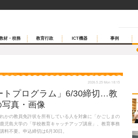
教材・校務
教育行政
ICT機器
事例
2026.5.25 Mon 18:15
トプログラム」6/30締切…教
の写真・画像
れかの教員免許状を所有している人を対象に「かごしまの
鹿児島大学の「学校教育キャッチアップ講座」、教育事務
講料不要。申込締切は6月30日。