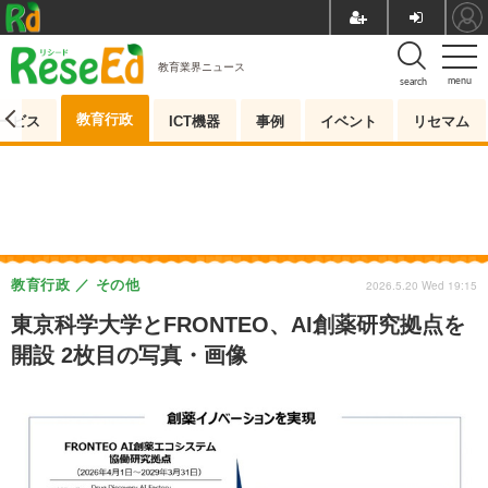
教育業界ニュース
menu
search
教育行政
ービス
ICT機器
事例
イベント
リセマム
教育行政
その他
2026.5.20 Wed 19:15
東京科学大学とFRONTEO、AI創薬研究拠点を
開設 2枚目の写真・画像