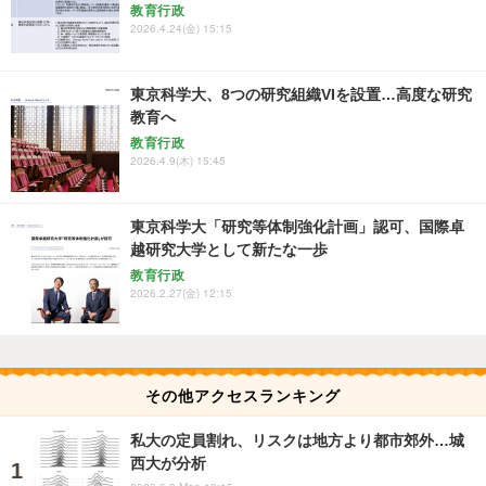
教育行政
2026.4.24(金) 15:15
東京科学大、8つの研究組織VIを設置…高度な研究
教育へ
教育行政
2026.4.9(木) 15:45
東京科学大「研究等体制強化計画」認可、国際卓
越研究大学として新たな一歩
教育行政
2026.2.27(金) 12:15
その他アクセスランキング
私大の定員割れ、リスクは地方より都市郊外…城
西大が分析