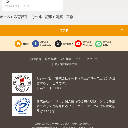
る
2026.8.7 Fri 19:45
ホーム
›
教育行政
›
その他
›
記事
›
写真・画像
TOP
Official
Official
Official
Home
Official X
Facebook
YouTube
LINE
お問合せ
広告掲載
会社概要
リシードについて
個人情報保護方針
リシードは、株式会社イード（東証グロース上場）の運
営するサービスです。
証券コード：6038
株式会社イードは、個人情報の適切な取扱いを行う事業
者に対して付与されるプライバシーマークの付与認定を
受けています。
紹介した商品/サービスを購入、契約した場合に、
売上の一部が弊社サイトに還元されることがあります。