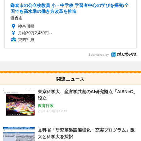
鎌倉市の公立校教員 小・中学校 学習者中心の学びを探究/全
国でも高水準の働き方改革を推進
鎌倉市
神奈川県
月給30万2,480円～
契約社員
Sponsored by
関連ニュース
東京科学大、産官学共創のAI研究拠点「AISNeC」
設立
教育行政
2026.4.13(月) 19:15
文科省「研究基盤設備強化・充実プログラム」阪
大と科学大を採択