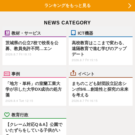
ランキングをもっと見る
NEWS CATEGORY
教材・サービス
ICT機器
茨城県の公立7校で校長を公
高校教育はここまで変わる、
募、教員免許不問…エン
遠隔教育で進む学びのアップ
デート
2026.8.7 Fri 19:15
2026.8.7 Fri 15:15
事例
イベント
「地方・単科」の室蘭工業大
まちのこども財団設立記念シ
学が示した大学DX成功の処方
ンポ9/6…創造性と探究の未来
箋
を考える
2026.8.4 Tue 12:15
2026.8.7 Fri 16:15
教育行政
【クレーム対応Q＆A】公園で
いたずらをしている子供がい