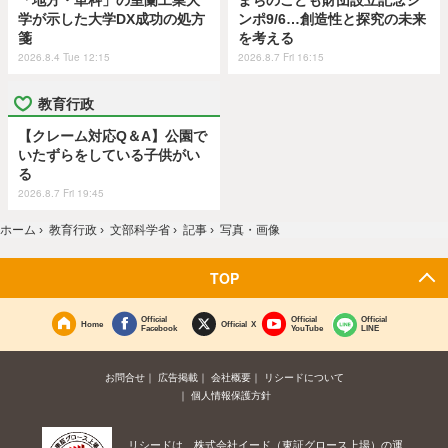
「地方・単科」の室蘭工業大
まちのこども財団設立記念シ
学が示した大学DX成功の処方
ンポ9/6…創造性と探究の未来
箋
を考える
2026.8.4 Tue 12:15
2026.8.7 Fri 16:15
教育行政
【クレーム対応Q＆A】公園で
いたずらをしている子供がい
る
2026.8.7 Fri 19:45
ホーム
›
教育行政
›
文部科学省
›
記事
›
写真・画像
TOP
Official
Official
Official
Home
Official X
Facebook
YouTube
LINE
お問合せ
広告掲載
会社概要
リシードについて
個人情報保護方針
リシードは、株式会社イード（東証グロース上場）の運