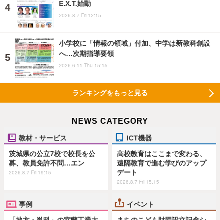
E.X.T.始動
2026.8.7 Fri 12:15
小学校に「情報の領域」付加、中学は新教科創設
へ…次期指導要領
2026.6.11 Thu 15:15
ランキングをもっと見る
NEWS CATEGORY
教材・サービス
ICT機器
茨城県の公立7校で校長を公
高校教育はここまで変わる、
募、教員免許不問…エン
遠隔教育で進む学びのアップ
デート
2026.8.7 Fri 19:15
2026.8.7 Fri 15:15
事例
イベント