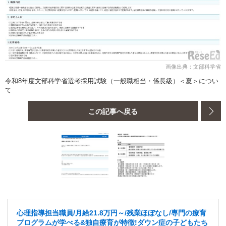
画像出典：文部科学省
令和8年度文部科学省選考採用試験（一般職相当・係長級）＜夏＞につい
て
この記事へ戻る
心理指導担当職員/月給21.8万円～/残業ほぼなし/専門の療育
プログラムが学べる&独自療育が特徴!ダウン症の子どもたち