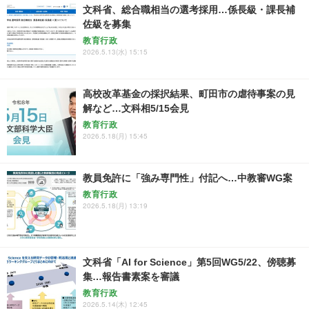
文科省、総合職相当の選考採用…係長級・課長補
佐級を募集
教育行政
2026.5.13(水) 15:15
高校改革基金の採択結果、町田市の虐待事案の見
解など…文科相5/15会見
教育行政
2026.5.18(月) 15:45
教員免許に「強み専門性」付記へ…中教審WG案
教育行政
2026.5.18(月) 13:19
文科省「AI for Science」第5回WG5/22、傍聴募
集…報告書素案を審議
教育行政
2026.5.14(木) 12:45