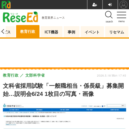
教育業界ニュース
menu
search
教育行政
ービス
ICT機器
事例
イベント
リセマム
教育行政
文部科学省
2026.5.18 Mon 17:45
文科省採用試験「一般職相当・係長級」募集開
始…説明会6/24 1枚目の写真・画像