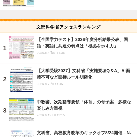
文部科学省アクセスランキング
【全国学力テスト】2026年度分析結果公表、国
語・英語に共通の弱点は「根拠を示す力」
2026.8.4 Tue 11:36
【大学受験2027】文科省「実施要項Q＆A」AI面
接不可など面接ルール明確化
2026.8.7 Fri 14:45
中教審、次期指導要領「体育」の骨子案…多様な
楽しみ方重視
2026.6.12 Fri 12:15
文科省、高校教育改革のキックオフ8/24開催…N-