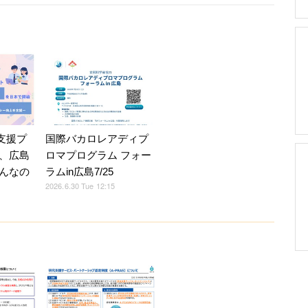
育支援プ
国際バカロレアディプ
、広島
ロマプログラム フォー
んなの
ラムin広島7/25
2026.6.30 Tue 12:15