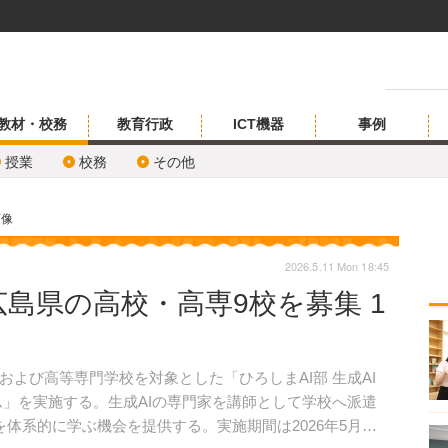
教材・校務
教育行政
ICT機器
事例
授業
校務
その他
画像
2026.5.11 Mon 18:45
広島県の高校・高専9校を募集 1
よび高等専門学校を対象とした「ひろしまAI部 生成AI
ム」を実施する。生成AIの専門家を講師として学校へ派遣
体系的に学ぶ機会を提供する。実施期間は2026年5月～6