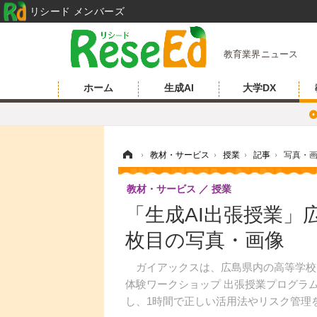
リシード メンバーズ
教育業界ニュース
ホーム
生成AI
大学DX
ホーム
›
教材・サービス
›
授業
›
記事
›
写真・
教材・サービス
授業
「生成AI出張授業」
枚目の写真・画像
ガイアックスは、広島県内の高等学校お
体験ワークショップ 出張授業プログラ
し、1時間で正しい活用法やリスク管理を