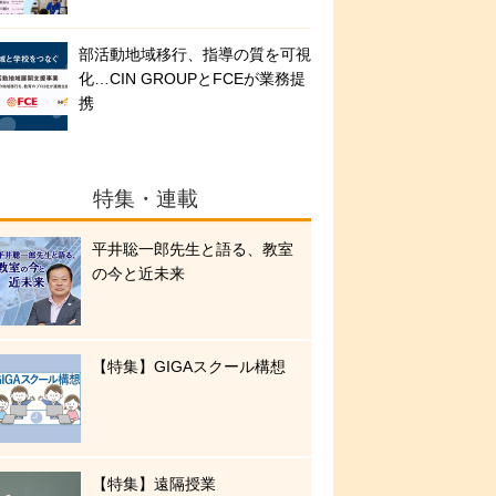
部活動地域移行、指導の質を可視
化…CIN GROUPとFCEが業務提
携
特集・連載
平井聡一郎先生と語る、教室
の今と近未来
【特集】GIGAスクール構想
【特集】遠隔授業