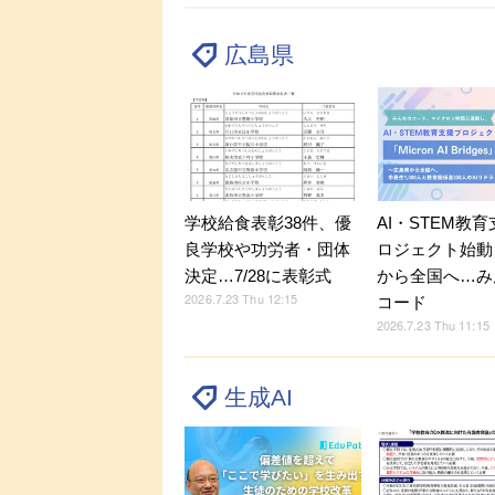
広島県
学校給食表彰38件、優
AI・STEM教
良学校や功労者・団体
ロジェクト始動
決定…7/28に表彰式
から全国へ…み
2026.7.23 Thu 12:15
コード
2026.7.23 Thu 11:15
生成AI