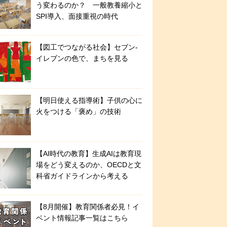
う変わるのか？ 一般教養縮小と
SPI導入、面接重視の時代
【図工でつながる社会】セブン‐
イレブンの色で、まちを見る
【明日使える指導術】子供の心に
火をつける「褒め」の技術
【AI時代の教育】生成AIは教育現
場をどう変えるのか、OECDと文
科省ガイドラインから考える
【8月開催】教育関係者必見！イ
ベント情報記事一覧はこちら