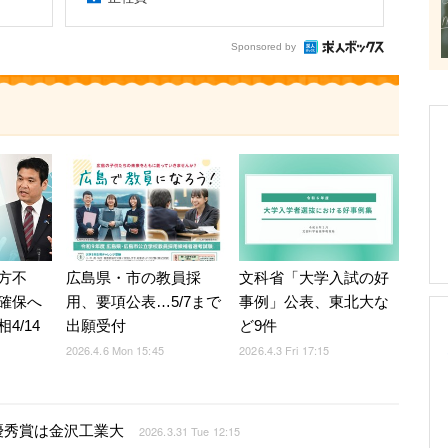
Sponsored by
方不
広島県・市の教員採
文科省「大学入試の好
確保へ
用、要項公表…5/7まで
事例」公表、東北大な
4/14
出願受付
ど9件
2026.4.6 Mon 15:45
2026.4.3 Fri 17:15
優秀賞は金沢工業大
2026.3.31 Tue 12:15