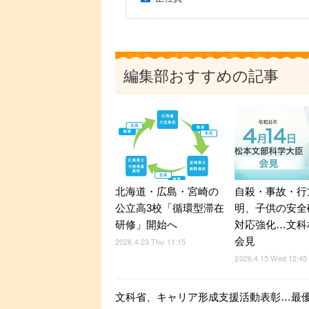
編集部おすすめの記事
北海道・広島・宮崎の
自殺・事故・行
公立高3校「循環型滞在
明、子供の安全
研修」開始へ
対応強化…文科相
会見
2026.4.23 Thu 11:15
2026.4.15 Wed 12:45
文科省、キャリア形成支援活動表彰…最