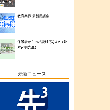
教育業界 最新用語集
保護者からの相談対応Q＆A（鈴
木邦明先生）
最新ニュース