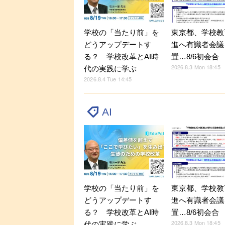
学校の「当たり前」を
東京都、学校教
どうアップデートす
進へ有識者会議
る？ 学校改革とAI時
置…8/6初会合
2026.8.3 Mon 18:45
代の実践に学ぶ
2026.8.4 Tue 14:45
AI
学校の「当たり前」を
東京都、学校教
どうアップデートす
進へ有識者会議
る？ 学校改革とAI時
置…8/6初会合
2026.8.3 Mon 18:45
代の実践に学ぶ