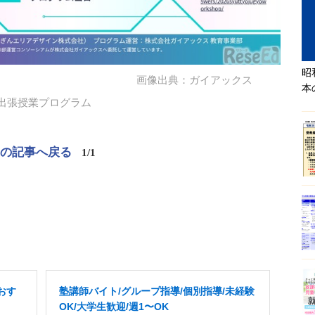
昭
画像出典：ガイアックス
本
 出張授業プログラム
この記事へ戻る
1/1
おす
塾講師バイト/グループ指導/個別指導/未経験
OK/大学生歓迎/週1〜OK