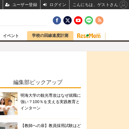
ユーザー登録
ログイン
こんにちは、ゲストさん
学校の回線速度計測
イベント
編集部ピックアップ
明海大学の観光専攻はなぜ就職に
強い？100％を支える実践教育と
インターン
【教師への扉】教員採用試験はど