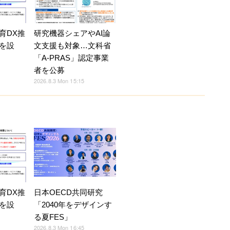
育DX推
研究機器シェアやAI論
を設
文支援も対象…文科省
「A-PRAS」認定事業
者を公募
2026.8.3 Mon 15:15
育DX推
日本OECD共同研究
を設
「2040年をデザインす
る夏FES」
2026.8.3 Mon 16:45