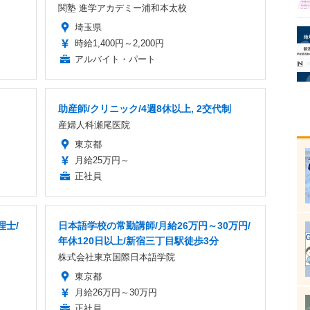
関塾 進学アカデミー浦和本太校
埼玉県
時給1,400円～2,200円
アルバイト・パート
助産師/クリニック/4週8休以上, 2交代制
産婦人科瀬尾医院
東京都
月給25万円～
正社員
理士/
日本語学校の常勤講師/月給26万円～30万円/
年休120日以上/新宿三丁目駅徒歩3分
株式会社東京国際日本語学院
東京都
月給26万円～30万円
正社員