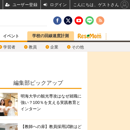
ユーザー登録
ログイン
こんにちは、ゲストさん
学校の回線速度計測
イベント
学習者
教員
企業
その他
編集部ピックアップ
明海大学の観光専攻はなぜ就職に
強い？100％を支える実践教育と
インターン
【教師への扉】教員採用試験はど