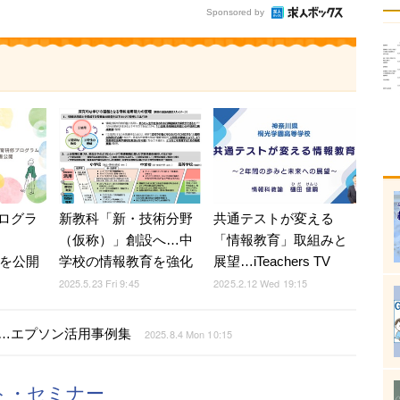
Sponsored by
ログラ
新教科「新・技術分野
共通テストが変える
（仮称）」創設へ…中
「情報教育」取組みと
書を公開
学校の情報教育を強化
展望…iTeachers TV
2025.5.23 Fri 9:45
2025.2.12 Wed 19:15
…エプソン活用事例集
2025.8.4 Mon 10:15
ント・セミナー