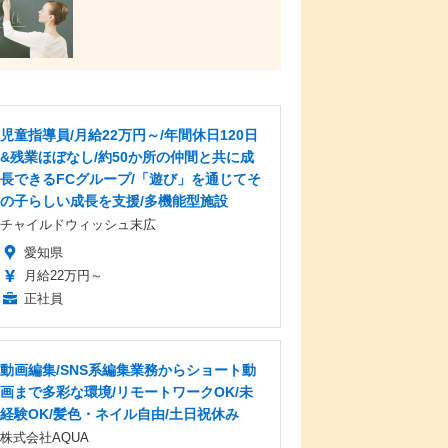
児童指導員/月給22万円～/年間休日120日
&残業ほぼなし/約50か所の仲間と共に成
長できるFCグループ/「遊び」を通じてそ
の子らしい成長を支援/多機能型施設
チャイルドウィッシュ末広
愛知県
月給22万円～
正社員
動画編集/SNS系編集業務からショート動
画まで多彩な環境/リモートワークOK/未
経験OK/髪色・ネイル自由/土日祝休み
株式会社AQUA