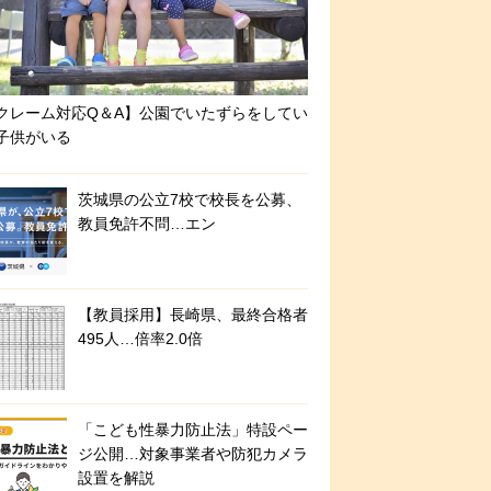
クレーム対応Q＆A】公園でいたずらをしてい
子供がいる
茨城県の公立7校で校長を公募、
教員免許不問…エン
【教員採用】長崎県、最終合格者
495人…倍率2.0倍
「こども性暴力防止法」特設ペー
ジ公開…対象事業者や防犯カメラ
設置を解説