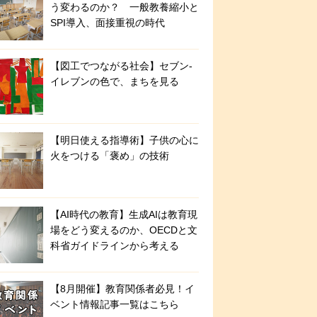
う変わるのか？ 一般教養縮小と
SPI導入、面接重視の時代
【図工でつながる社会】セブン‐
イレブンの色で、まちを見る
【明日使える指導術】子供の心に
火をつける「褒め」の技術
【AI時代の教育】生成AIは教育現
場をどう変えるのか、OECDと文
科省ガイドラインから考える
【8月開催】教育関係者必見！イ
ベント情報記事一覧はこちら