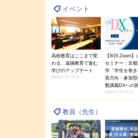
イベント
【9/15 Zoom
高校教育はここまで変
セミナー：京都
わる、遠隔教育で進む
学「学生を巻き
学びのアップデート
2026.8.7 Fri 15:15
双方向・参加型
数講義DXへの
2026.8.7 Fri 14:15
教員（先生）