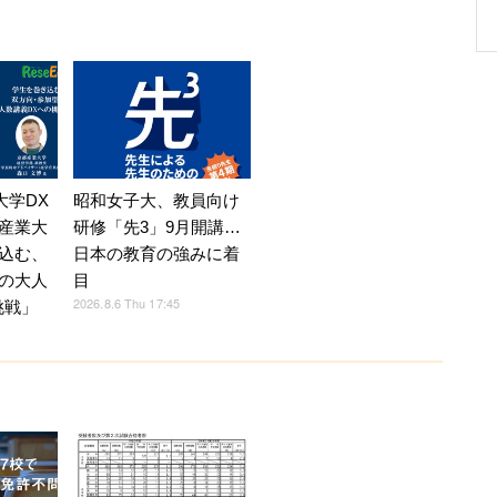
】大学DX
昭和女子大、教員向け
産業大
研修「先3」9月開講…
込む、
日本の教育の強みに着
の大人
目
2026.8.6 Thu 17:45
挑戦」