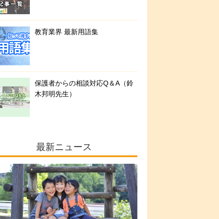
教育業界 最新用語集
保護者からの相談対応Q＆A（鈴
木邦明先生）
最新ニュース