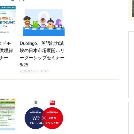
コドモ
Duolingo、英語能力試
供理解
験の日本市場展開…リ
ナー
ーダーシップセミナー
9/25
2025.9.12 Fri 11:45