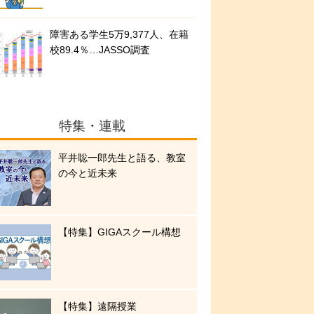
障害ある学生5万9,377人、在籍
校89.4％…JASSO調査
特集・連載
平井聡一郎先生と語る、教室
の今と近未来
【特集】GIGAスクール構想
【特集】遠隔授業