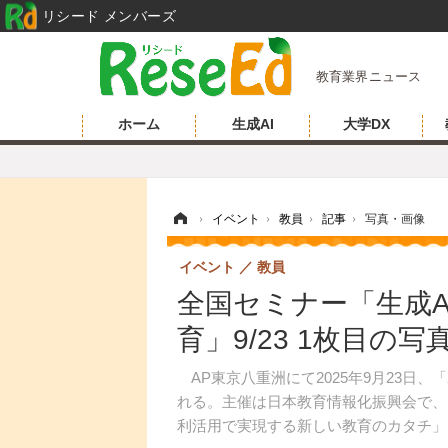
リシード メンバーズ
教育業界ニュース
ホーム
生成AI
大学DX
ホーム
›
イベント
›
教員
›
記事
›
写真・画像
イベント
教員
全国セミナー「生成
育」9/23 1枚目の写
AP東京八重洲にて2025年9月23日、
れる。主催は日本教育情報化振興会で、
利活用で実現する新しい教育のカタチ」