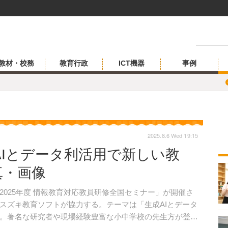
教材・校務
教育行政
ICT機器
事例
2025.8.6 Wed 19:15
AIとデータ利活用で新しい教
真・画像
「2025年度 情報教育対応教員研修全国セミナー」が開催さ
スズキ教育ソフトが協力する。テーマは「生成AIとデータ
。著名な研究者や現場経験豊富な小中学校の先生方が登壇