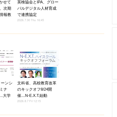
英検協会とIPA、グロー
書かせて
バルデジタル人材育成
、次期
で連携協定
情報教
2026.7.30 Thu 16:45
ターンシ
文科省、高校教育改革
ミナ
のキックオフ8/24開
5…大学
催…N-E.X.T.始動
2026.8.7 Fri 12:15