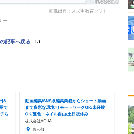
画像出典：スズキ教育ソフト
ナー
この記事へ戻る
1/1
日&
動画編集/SNS系編集業務からショート動画
長で
まで多彩な環境/リモートワークOK/未経験
の子ら
OK/髪色・ネイル自由/土日祝休み
株式会社AQUA
東京都