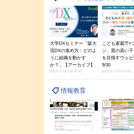
大学DXセミナー「阪大
こども家庭庁×
流DXの進め方：どのよ
ン、質の高い子
うに組織を動かす
を目指すウェビ
か？」【アーカイブ】
9/30
2025.11.18 Tue 10:45
2025.9.12 Fri 15:45
情報教育