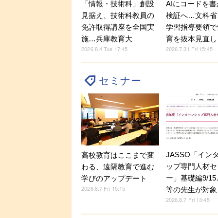
「情報・技術科」創設
AIにコードを
見据え、技術科教員の
検証へ…文科省
免許取得講座を全国実
学習指導要領で
施…兵庫教育大
育を抜本見直し
2026.8.4 Tue 17:45
2026.7.31 Fri 15:45
セミナー
JASSO「イン
高校教育はここまで変
ップ専門人材セ
わる、遠隔教育で進む
ー」基礎編9/1
学びのアップデート
2026.8.7 Fri 15:15
等の先生が対象
2026.8.7 Fri 13:45