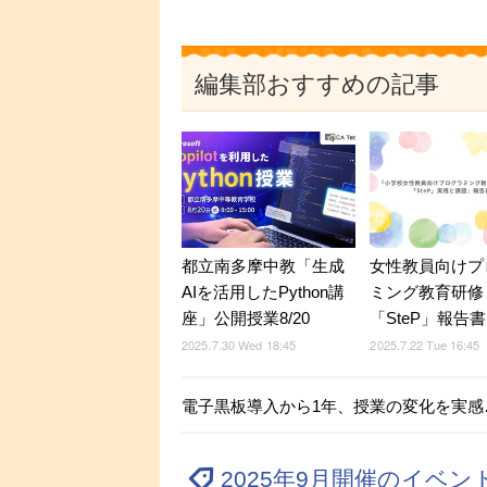
編集部おすすめの記事
都立南多摩中教「生成
女性教員向けプ
AIを活用したPython講
ミング教育研修
座」公開授業8/20
「SteP」報告
2025.7.30 Wed 18:45
2025.7.22 Tue 16:45
電子黒板導入から1年、授業の変化を実感
2025年9月開催のイベ