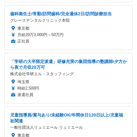
歯科衛生士/常勤/訪問歯科/完全週休2日/訪問診療担当
グレースデンタルクリニック本院
東京都
月給29万3,000円～50万円
正社員
「学研の大卒限定派遣」研修充実の集団指導の塾講師/夕方か
ら夜で月収20万可
株式会社学研エル・スタッフィング
埼玉県
時給2,500円
派遣社員
児童指導員/賞与あり/未経験OK/年間休日120日以上/児童福
祉関連
一般社団法人リュミエール リュミエール
東京都