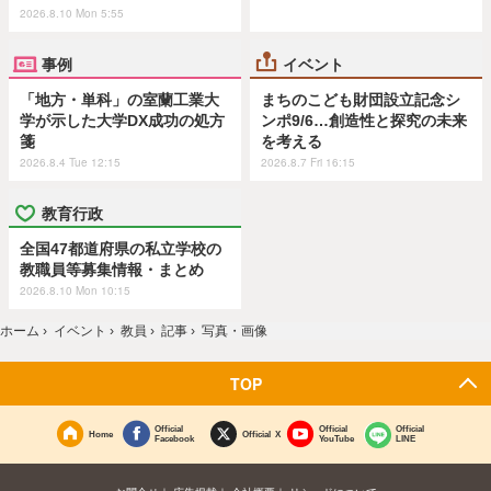
2026.8.10 Mon 5:55
事例
イベント
「地方・単科」の室蘭工業大
まちのこども財団設立記念シ
学が示した大学DX成功の処方
ンポ9/6…創造性と探究の未来
箋
を考える
2026.8.4 Tue 12:15
2026.8.7 Fri 16:15
教育行政
全国47都道府県の私立学校の
教職員等募集情報・まとめ
2026.8.10 Mon 10:15
ホーム
›
イベント
›
教員
›
記事
›
写真・画像
TOP
Official
Official
Official
Home
Official X
Facebook
YouTube
LINE