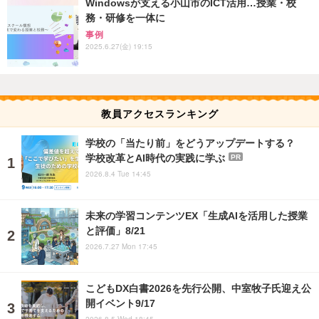
Windowsが支える小山市のICT活用…授業・校
務・研修を一体に
事例
2025.6.27(金) 19:15
教員アクセスランキング
学校の「当たり前」をどうアップデートする？
学校改革とAI時代の実践に学ぶ
PR
2026.8.4 Tue 14:45
未来の学習コンテンツEX「生成AIを活用した授業
と評価」8/21
2026.7.27 Mon 17:45
こどもDX白書2026を先行公開、中室牧子氏迎え公
開イベント9/17