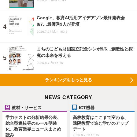
2026.8.5 Wed 18:45
Google、教育AI活用アイデアソン最終発表会
8/7…最優秀9人が登壇
2026.7.27 Mon 16:15
まちのこども財団設立記念シンポ9/6…創造性と探
究の未来を考える
2026.8.7 Fri 16:15
ランキングをもっと見る
NEWS CATEGORY
教材・サービス
ICT機器
学力テストの分析結果公表、
高校教育はここまで変わる、
総合型選抜等のルール明確
遠隔教育で進む学びのアップ
化…教育業界ニュースまとめ
デート
読み
2026.8.7 Fri 15:15