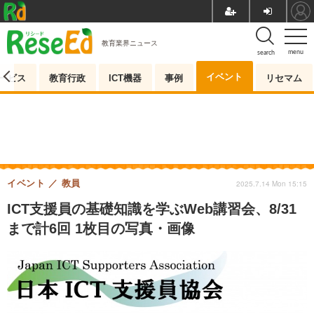
教育業界ニュース
menu
search
イベント
ービス
教育行政
ICT機器
事例
リセマム
イベント
教員
2025.7.14 Mon 15:15
ICT支援員の基礎知識を学ぶWeb講習会、8/31
まで計6回 1枚目の写真・画像