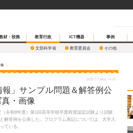
教材・校務
教育行政
ICT機器
事例
文部科学省
教育委員会
その他
画像
2025.7.7 Mon 14:15
情報」サンプル問題＆解答例公
写真・画像
6年度（令和8年度）第1回高等学校卒業程度認定試験より試験
と解答例を公表した。プログラム表記については、大学入
っている。