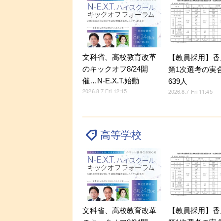
文科省、高校教育改革
【教員採用】香
のキックオフ8/24開
第1次選考の実
催…N-E.X.T.始動
639人
2026.8.7 Fri 12:15
2026.8.7 Fri 11:45
高等学校
文科省、高校教育改革
【教員採用】香