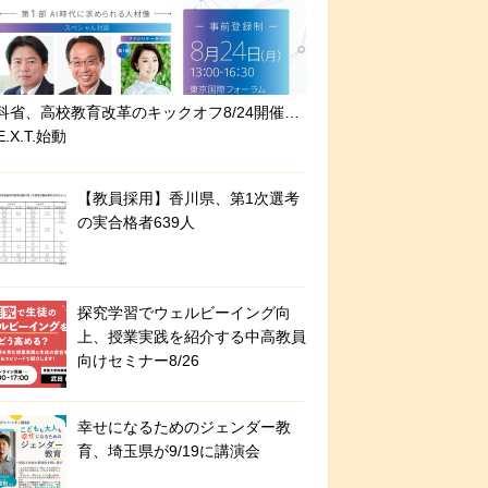
科省、高校教育改革のキックオフ8/24開催…
E.X.T.始動
【教員採用】香川県、第1次選考
の実合格者639人
探究学習でウェルビーイング向
上、授業実践を紹介する中高教員
向けセミナー8/26
幸せになるためのジェンダー教
育、埼玉県が9/19に講演会