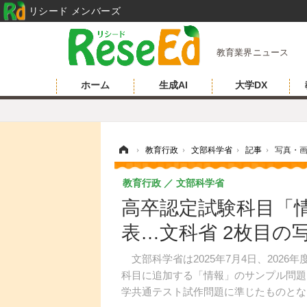
リシード メンバーズ
教育業界ニュース
ホーム
生成AI
大学DX
ホーム
›
教育行政
›
文部科学省
›
記事
›
写真・
教育行政
文部科学省
高卒認定試験科目「
表…文科省 2枚目の
文部科学省は2025年7月4日、202
科目に追加する「情報」のサンプル問題
学共通テスト試作問題に準じたものとな