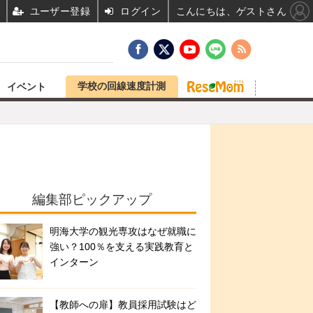
ユーザー登録
ログイン
こんにちは、ゲストさん
学校の回線速度計測
イベント
編集部ピックアップ
明海大学の観光専攻はなぜ就職に
強い？100％を支える実践教育と
インターン
【教師への扉】教員採用試験はど