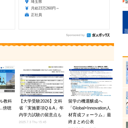
埼玉県
月給23万260円～
正社員
Sponsored by
ル教科
留学の機運醸成へ
【大学受験2026】文科
0…傍聴
「Global×Innovation人
省「実施要項Q＆A」年
材育成フォーラム」最
内学力試験の留意点も
終まとめ公表
2025.7.3 Thu 15:45