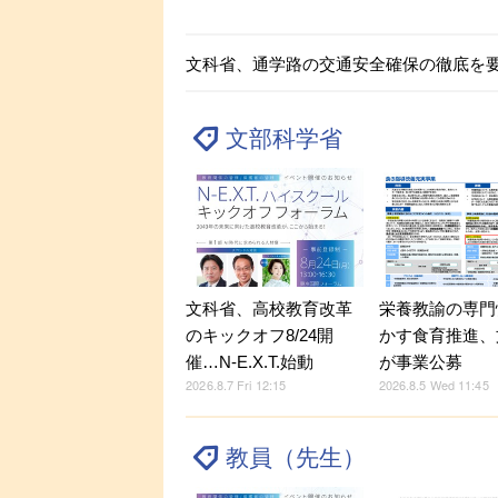
文科省、通学路の交通安全確保の徹底を
文部科学省
文科省、高校教育改革
栄養教諭の専門
のキックオフ8/24開
かす食育推進、
催…N-E.X.T.始動
が事業公募
2026.8.7 Fri 12:15
2026.8.5 Wed 11:45
教員（先生）