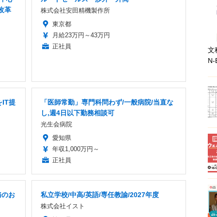
改革
株式会社安田精機製作所
東京都
月給23万円～43万円
正社員
文
N-
IT提
「医師常勤」専門科問わず/一般病院/当直な
し,週4日以下勤務相談可
光生会病院
愛知県
年収1,000万円～
正社員
務のお
私立学校/中高/英語/専任教諭/2027年度
株式会社イスト