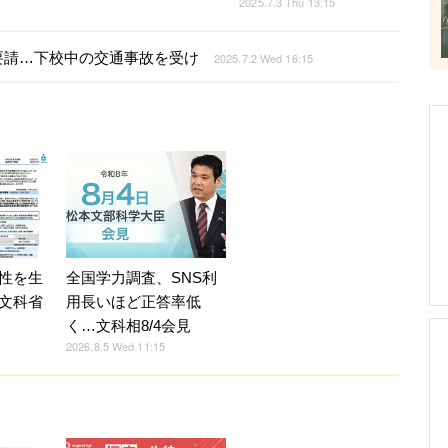
2025.7.3 Thu 13:15
要請…下校中の交通事故を受け
2025.7.2 Wed 16:15
全国学力調査、SNS利
性を生
用長いほど正答率低
文科省
く…文科相8/4会見
2026.8.5 Wed 11:15