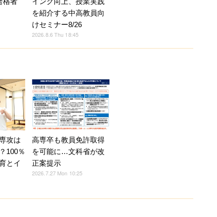
イング向上、授業実践
合格者
を紹介する中高教員向
けセミナー8/26
2026.8.6 Thu 18:45
専攻は
高専卒も教員免許取得
100％
を可能に…文科省が改
育とイ
正案提示
2026.7.27 Mon 10:25