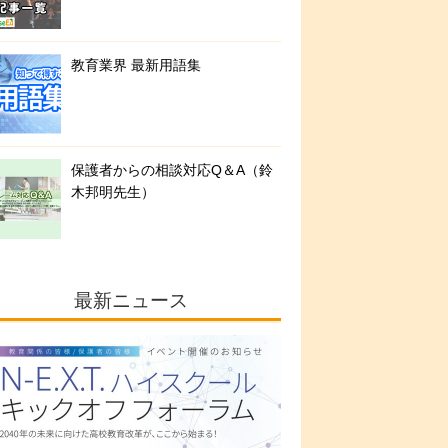
教育業界 最新用語集
保護者からの相談対応Q＆A（鈴
木邦明先生）
最新ニュース