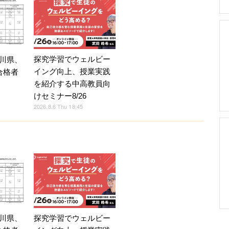
探究学習でウェルビー
川県、
イング向上、授業実践
合格者
を紹介する中高教員向
けセミナー8/26
2026.8.6 Thu 18:45
探究学習でウェルビー
川県、