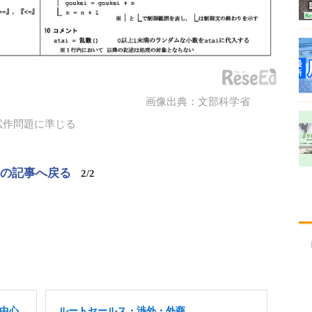
画像出典：文部科学省
試作問題に準じる
この記事へ戻る
2/2
者中心
ルートセールス・渉外・外商