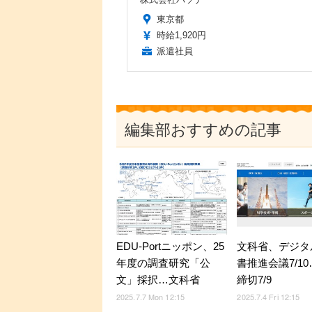
東京都
時給1,920円
派遣社員
編集部おすすめの記事
EDU-Portニッポン、25
文科省、デジタ
年度の調査研究「公
書推進会議7/1
文」採択…文科省
締切7/9
2025.7.7 Mon 12:15
2025.7.4 Fri 12:15