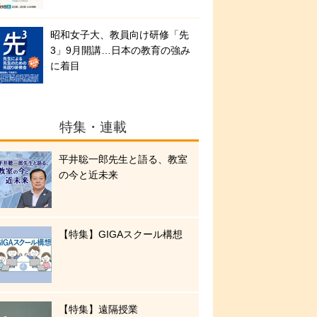
昭和女子大、教員向け研修「先
3」9月開講…日本の教育の強み
に着目
特集・連載
平井聡一郎先生と語る、教室
の今と近未来
【特集】GIGAスクール構想
【特集】遠隔授業