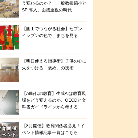
う変わるのか？ 一般教養縮小と
SPI導入、面接重視の時代
【図工でつながる社会】セブン‐
イレブンの色で、まちを見る
【明日使える指導術】子供の心に
火をつける「褒め」の技術
【AI時代の教育】生成AIは教育現
場をどう変えるのか、OECDと文
科省ガイドラインから考える
【8月開催】教育関係者必見！イ
ベント情報記事一覧はこちら