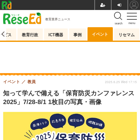
教育業界ニュース
menu
search
イベント
ービス
教育行政
ICT機器
事例
リセマム
イベント
教員
2025.6.25 Wed 17:15
知って学んで備える「保育防災カンファレンス
2025」7/28-8/1 1枚目の写真・画像