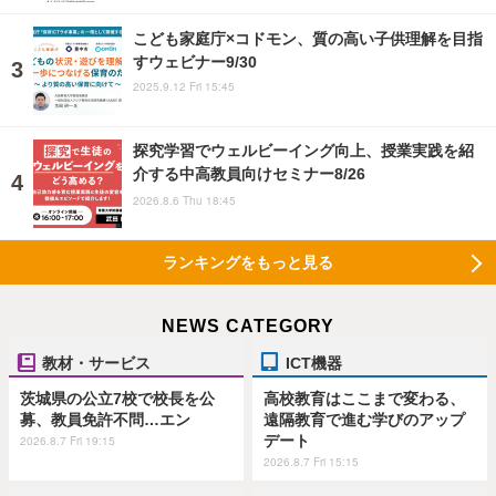
こども家庭庁×コドモン、質の高い子供理解を目指
すウェビナー9/30
2025.9.12 Fri 15:45
探究学習でウェルビーイング向上、授業実践を紹
介する中高教員向けセミナー8/26
2026.8.6 Thu 18:45
ランキングをもっと見る
NEWS CATEGORY
教材・サービス
ICT機器
茨城県の公立7校で校長を公
高校教育はここまで変わる、
募、教員免許不問…エン
遠隔教育で進む学びのアップ
デート
2026.8.7 Fri 19:15
2026.8.7 Fri 15:15