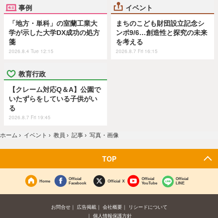
事例
イベント
「地方・単科」の室蘭工業大
まちのこども財団設立記念シ
学が示した大学DX成功の処方
ンポ9/6…創造性と探究の未来
箋
を考える
2026.8.4 Tue 12:15
2026.8.7 Fri 16:15
教育行政
【クレーム対応Q＆A】公園で
いたずらをしている子供がい
る
2026.8.7 Fri 19:45
ホーム
›
イベント
›
教員
›
記事
›
写真・画像
TOP
Official
Official
Official
Home
Official X
Facebook
YouTube
LINE
お問合せ
広告掲載
会社概要
リシードについて
個人情報保護方針