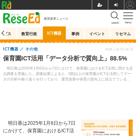
教育業界ニュース
menu
search
ICT機器
ービス
教育行政
事例
イベント
リセマム
ICT機器
その他
2025.1.24 Fri 16:15
保育園ICT活用「データ分析で質向上」88.5%
明日香は2025年1月6日から7日にかけて、保育園におけるICT活用に関する定
点調査を実施した。調査結果によると、8割以上の保育園がICTを活用してデー
タの分析や振り返りを行っており、運営改善や保育の質向上に役立てているこ
とがわかった。
明日香は2025年1月6日から7日
にかけて、保育園におけるICT活