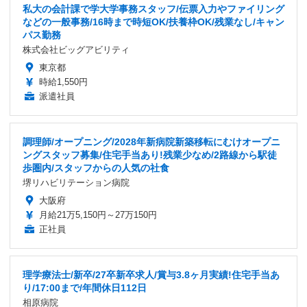
私大の会計課で学大学事務スタッフ/伝票入力やファイリング
などの一般事務/16時まで時短OK/扶養枠OK/残業なし/キャン
パス勤務
株式会社ビッグアビリティ
東京都
時給1,550円
派遣社員
調理師/オープニング/2028年新病院新築移転にむけオープニ
ングスタッフ募集/住宅手当あり!残業少なめ/2路線から駅徒
歩圏内/スタッフからの人気の社食
堺リハビリテーション病院
大阪府
月給21万5,150円～27万150円
正社員
理学療法士/新卒/27卒新卒求人/賞与3.8ヶ月実績!住宅手当あ
り/17:00まで/年間休日112日
相原病院