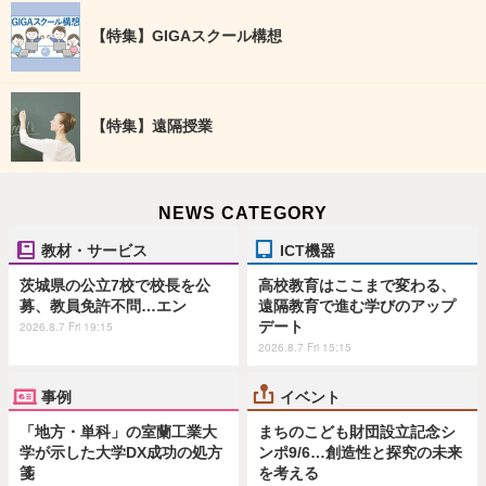
【特集】GIGAスクール構想
【特集】遠隔授業
NEWS CATEGORY
教材・サービス
ICT機器
茨城県の公立7校で校長を公
高校教育はここまで変わる、
募、教員免許不問…エン
遠隔教育で進む学びのアップ
デート
2026.8.7 Fri 19:15
2026.8.7 Fri 15:15
事例
イベント
「地方・単科」の室蘭工業大
まちのこども財団設立記念シ
学が示した大学DX成功の処方
ンポ9/6…創造性と探究の未来
箋
を考える