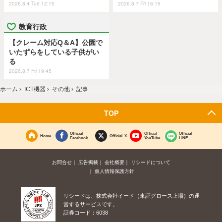
2026.8.4 Tue 12:15
2026.8.7 Fri 16:15
教育行政
【クレーム対応Q＆A】公園で
いたずらをしている子供がい
る
2026.8.7 Fri 19:45
ホーム
›
ICT機器
›
その他
›
記事
TOP
Official
Official
Official
Home
Official X
Facebook
YouTube
LINE
お問合せ
広告掲載
会社概要
リシードについて
個人情報保護方針
リシードは、株式会社イード（東証グロース上場）の運
営するサービスです。
証券コード：6038