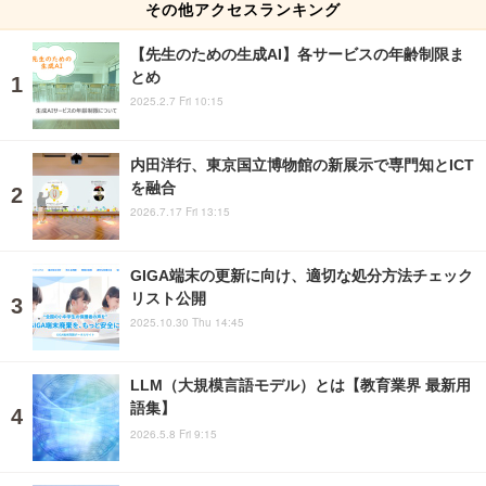
その他アクセスランキング
【先生のための生成AI】各サービスの年齢制限ま
とめ
2025.2.7 Fri 10:15
内田洋行、東京国立博物館の新展示で専門知とICT
を融合
2026.7.17 Fri 13:15
GIGA端末の更新に向け、適切な処分方法チェック
リスト公開
2025.10.30 Thu 14:45
LLM（大規模言語モデル）とは【教育業界 最新用
語集】
2026.5.8 Fri 9:15