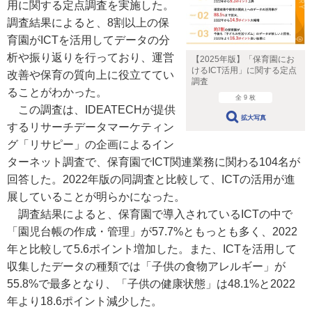
用に関する定点調査を実施した。
調査結果によると、8割以上の保
育園がICTを活用してデータの分
析や振り返りを行っており、運営
【2025年版】「保育園にお
けるICT活用」に関する定点
改善や保育の質向上に役立ててい
調査
ることがわかった。
全 9 枚
この調査は、IDEATECHが提供
拡大写真
するリサーチデータマーケティン
グ「リサピー」の企画によるイン
ターネット調査で、保育園でICT関連業務に関わる104名が
回答した。2022年版の同調査と比較して、ICTの活用が進
展していることが明らかになった。
調査結果によると、保育園で導入されているICTの中で
「園児台帳の作成・管理」が57.7%ともっとも多く、2022
年と比較して5.6ポイント増加した。また、ICTを活用して
収集したデータの種類では「子供の食物アレルギー」が
55.8%で最多となり、「子供の健康状態」は48.1%と2022
年より18.6ポイント減少した。