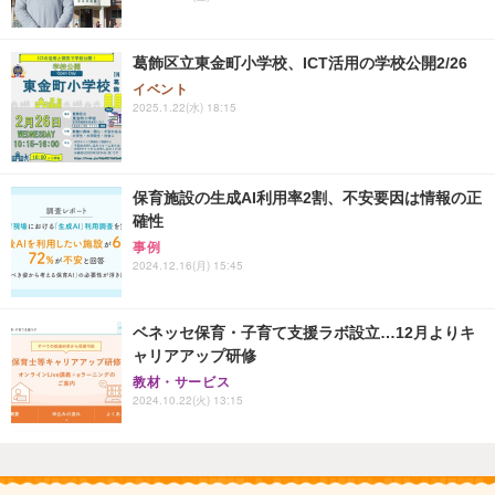
葛飾区立東金町小学校、ICT活用の学校公開2/26
イベント
2025.1.22(水) 18:15
保育施設の生成AI利用率2割、不安要因は情報の正
確性
事例
2024.12.16(月) 15:45
ベネッセ保育・子育て支援ラボ設立…12月よりキ
ャリアアップ研修
教材・サービス
2024.10.22(火) 13:15