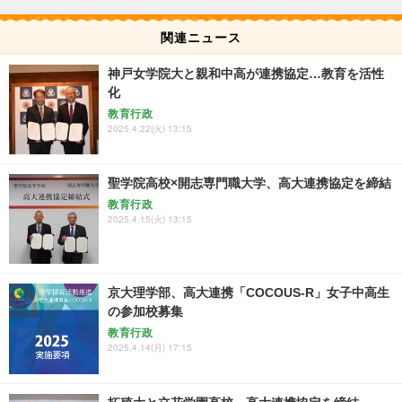
関連ニュース
神戸女学院大と親和中高が連携協定…教育を活性
化
教育行政
2025.4.22(火) 13:15
聖学院高校×開志専門職大学、高大連携協定を締結
教育行政
2025.4.15(火) 13:15
京大理学部、高大連携「COCOUS-R」女子中高生
の参加校募集
教育行政
2025.4.14(月) 17:15