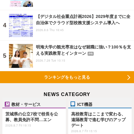
【デジタル社会重点計画2026】2029年度までに全
自治体でクラウド型校務支援システム導入へ
2026.8.6 Thu 16:45
明海大学の観光専攻はなぜ就職に強い？100％を支
える実践教育とインターン
PR
2026.7.28 Tue 10:15
ランキングをもっと見る
NEWS CATEGORY
教材・サービス
ICT機器
茨城県の公立7校で校長を公
高校教育はここまで変わる、
募、教員免許不問…エン
遠隔教育で進む学びのアップ
デート
2026.8.7 Fri 19:15
2026.8.7 Fri 15:15