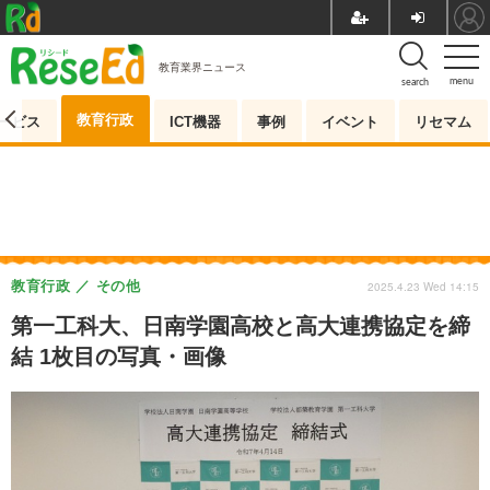
教育業界ニュース
menu
search
教育行政
ービス
ICT機器
事例
イベント
リセマム
教育行政
その他
2025.4.23 Wed 14:15
第一工科大、日南学園高校と高大連携協定を締
結 1枚目の写真・画像