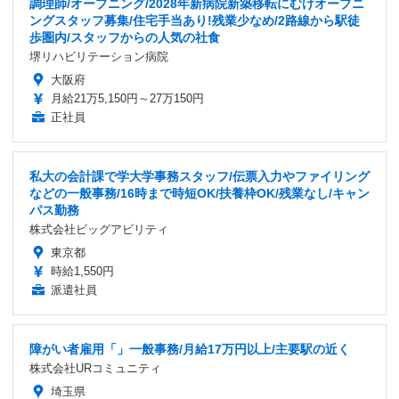
調理師/オープニング/2028年新病院新築移転にむけオープニ
ングスタッフ募集/住宅手当あり!残業少なめ/2路線から駅徒
歩圏内/スタッフからの人気の社食
堺リハビリテーション病院
大阪府
月給21万5,150円～27万150円
正社員
私大の会計課で学大学事務スタッフ/伝票入力やファイリング
などの一般事務/16時まで時短OK/扶養枠OK/残業なし/キャン
パス勤務
株式会社ビッグアビリティ
東京都
時給1,550円
派遣社員
障がい者雇用「」一般事務/月給17万円以上/主要駅の近く
株式会社URコミュニティ
埼玉県