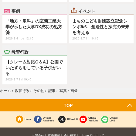
事例
イベント
「地方・単科」の室蘭工業大
まちのこども財団設立記念シ
学が示した大学DX成功の処方
ンポ9/6…創造性と探究の未来
箋
を考える
2026.8.4 Tue 12:15
2026.8.7 Fri 16:15
教育行政
【クレーム対応Q＆A】公園で
いたずらをしている子供がい
る
2026.8.7 Fri 19:45
ホーム
›
教育行政
›
その他
›
記事
›
写真・画像
TOP
Official
Official
Official
Home
Official X
Facebook
YouTube
LINE
お問合せ
広告掲載
会社概要
リシードについて