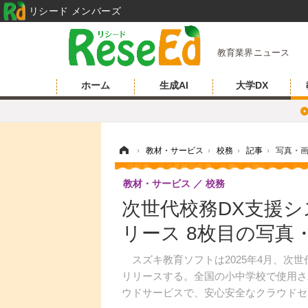
リシード メンバーズ
教育業界ニュース
ホーム
生成AI
大学DX
ホーム
›
教材・サービス
›
校務
›
記事
›
写真・
教材・サービス
校務
次世代校務DX支援システ
リース 8枚目の写真
スズキ教育ソフトは2025年4月、次世代
リリースする。全国の小中学校で使用さ
ウドサービスで、安心安全なクラウドセ