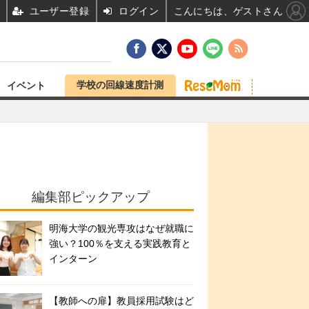
ユーザー登録
ログイン
こんにちは、ゲストさん
学校の回線速度計測
イベント
編集部ピックアップ
明海大学の観光専攻はなぜ就職に
強い？100％を支える実践教育と
インターン
【教師への扉】教員採用試験はど