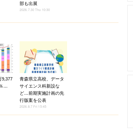
部も出展
2026.7.30 Thu 10:30
,377
青森県立高校、データ
4％…
サイエンス科新設な
ど…前期実施計画の先
行版案を公表
2026.8.7 Fri 15:45