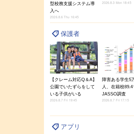
2026.8.3 Mon 18:45
型校務支援システム導
入へ
2026.8.6 Thu 16:45
保護者
【クレーム対応Q＆A】
障害ある学生5万9
公園でいたずらをして
人、在籍校89.
いる子供がいる
JASSO調査
2026.8.7 Fri 19:45
2026.8.7 Fri 17:15
アプリ