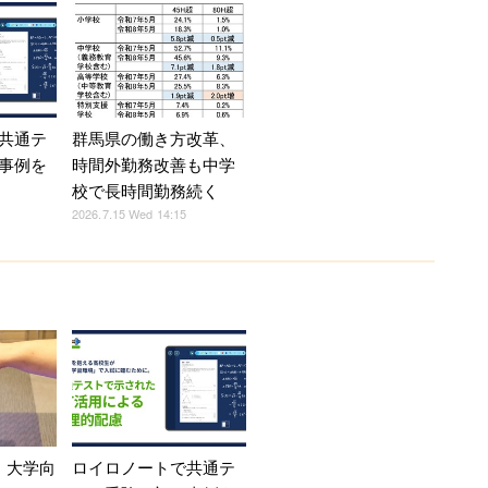
共通テ
群馬県の働き方改革、
事例を
時間外勤務改善も中学
校で長時間勤務続く
2026.7.15 Wed 14:15
、大学向
ロイロノートで共通テ