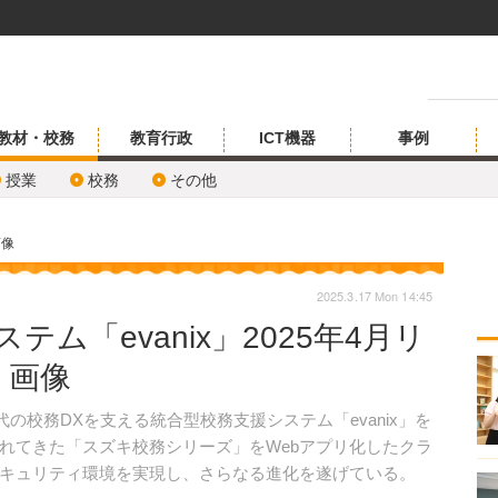
教材・校務
教育行政
ICT機器
事例
授業
校務
その他
画像
2025.3.17 Mon 14:45
ム「evanix」2025年4月リ
・画像
の校務DXを支える統合型校務支援システム「evanix」を
れてきた「スズキ校務シリーズ」をWebアプリ化したクラ
キュリティ環境を実現し、さらなる進化を遂げている。