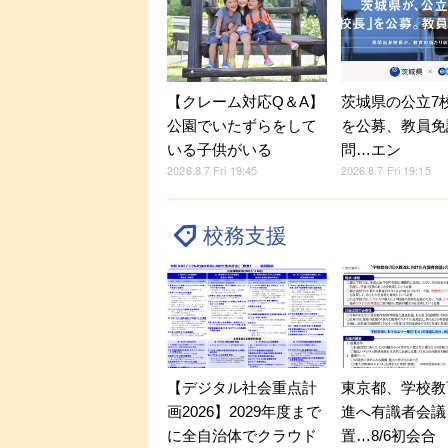
【クレーム対応Q＆A】
茨城県の公立7
公園でいたずらをして
を公募、教員免
いる子供がいる
問…エン
2026.8.7 Fri 19:45
2026.8.7 Fri 19:15
校務支援
【デジタル社会重点計
東京都、学校教
画2026】2029年度まで
進へ有識者会議
に全自治体でクラウド
置…8/6初会合