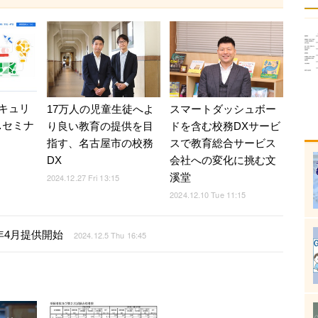
キュリ
17万人の児童生徒へよ
スマートダッシュボー
…セミナ
り良い教育の提供を目
ドを含む校務DXサービ
指す、名古屋市の校務
スで教育総合サービス
DX
会社への変化に挑む文
溪堂
2024.12.27 Fri 13:15
2024.12.10 Tue 11:15
年4月提供開始
2024.12.5 Thu 16:45