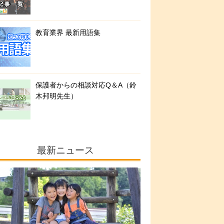
教育業界 最新用語集
保護者からの相談対応Q＆A（鈴
木邦明先生）
最新ニュース