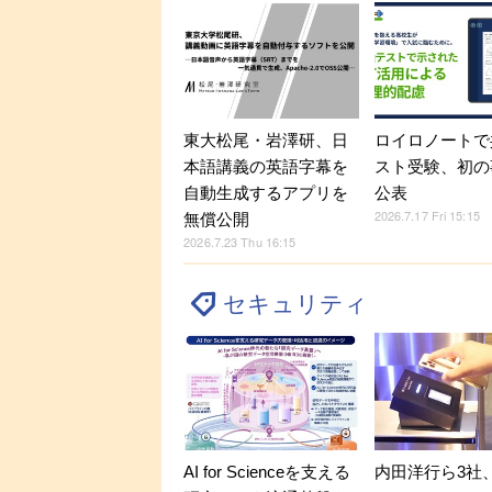
東大松尾・岩澤研、日
ロイロノートで
本語講義の英語字幕を
スト受験、初の
自動生成するアプリを
公表
2026.7.17 Fri 15:15
無償公開
2026.7.23 Thu 16:15
セキュリティ
内田洋行ら3社
AI for Scienceを支える