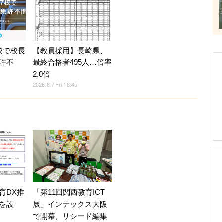
校で校長
【教員採用】長崎県、
許不
最終合格者495人…倍率
2.0倍
2026.8.7 Fri 18:45
育DX推
「第11回関西教育ICT
を設
展」インテックス大阪
で開幕、リシード編集