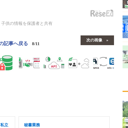
：子供の情報を保護者と共有
次の画像
の記事へ戻る
8/11
」私立
秘書業務