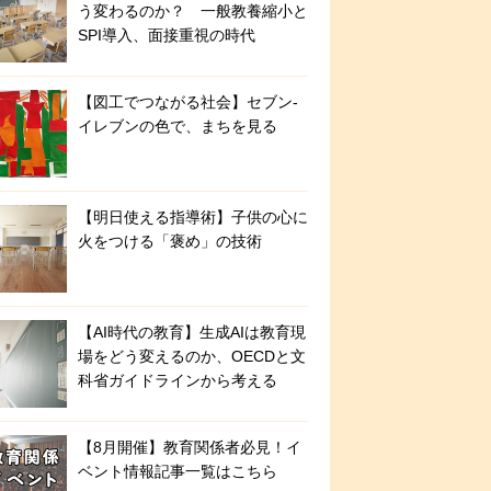
う変わるのか？ 一般教養縮小と
SPI導入、面接重視の時代
【図工でつながる社会】セブン‐
イレブンの色で、まちを見る
【明日使える指導術】子供の心に
火をつける「褒め」の技術
【AI時代の教育】生成AIは教育現
場をどう変えるのか、OECDと文
科省ガイドラインから考える
【8月開催】教育関係者必見！イ
ベント情報記事一覧はこちら