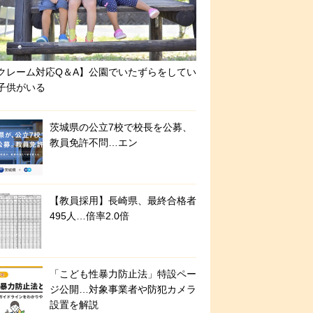
クレーム対応Q＆A】公園でいたずらをしてい
子供がいる
茨城県の公立7校で校長を公募、
教員免許不問…エン
【教員採用】長崎県、最終合格者
495人…倍率2.0倍
「こども性暴力防止法」特設ペー
ジ公開…対象事業者や防犯カメラ
設置を解説