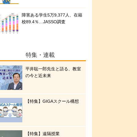
障害ある学生5万9,377人、在籍
校89.4％…JASSO調査
特集・連載
平井聡一郎先生と語る、教室
の今と近未来
【特集】GIGAスクール構想
【特集】遠隔授業