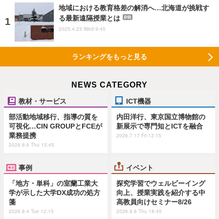
地域における教育格差の解消へ…北海道が挑戦す
る最新遠隔授業とは
PR
2025.4.23 Wed 9:45
ランキングをもっと見る
NEWS CATEGORY
教材・サービス
ICT機器
部活動地域移行、指導の質を
内田洋行、東京国立博物館の
可視化…CIN GROUPとFCEが
新展示で専門知とICTを融合
業務提携
2026.7.17 Fri 13:15
2026.8.6 Thu 15:45
事例
イベント
「地方・単科」の室蘭工業大
探究学習でウェルビーイング
学が示した大学DX成功の処方
向上、授業実践を紹介する中
箋
高教員向けセミナー8/26
2026.8.4 Tue 12:15
2026.8.6 Thu 18:45