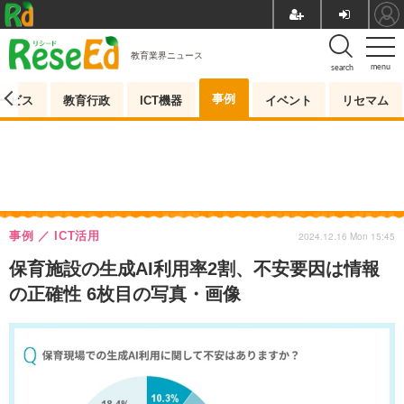
教育業界ニュース
menu
search
事例
ービス
教育行政
ICT機器
イベント
リセマム
事例
ICT活用
2024.12.16 Mon 15:45
保育施設の生成AI利用率2割、不安要因は情報
の正確性 6枚目の写真・画像