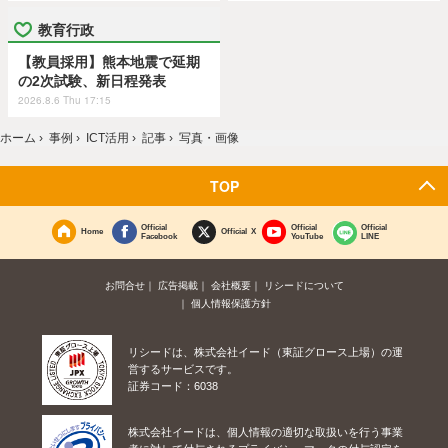
教育行政
【教員採用】熊本地震で延期
の2次試験、新日程発表
2026.8.6 Thu 17:15
ホーム
›
事例
›
ICT活用
›
記事
›
写真・画像
TOP
Official
Official
Official
Home
Official X
Facebook
YouTube
LINE
お問合せ
広告掲載
会社概要
リシードについて
個人情報保護方針
リシードは、株式会社イード（東証グロース上場）の運
営するサービスです。
証券コード：6038
株式会社イードは、個人情報の適切な取扱いを行う事業