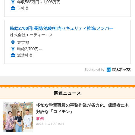
年収588万円～1,008万円
正社員
時給2700円!長期/池袋/社内セキュリティ推進/メンバー
株式会社エーティーエス
東京都
時給2,700円～
派遣社員
Sponsored by
関連ニュース
多忙な学童職員の事務作業が省力化、保護者にも
好評な「コドモン」
事例
2024.11.28(木) 9:15