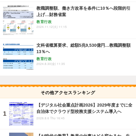
教職調整額、働き方改革を条件に10％へ段階的引
上げ…財務省案
教育行政
2024.11.12(火) 11:15
文科省概算要求、総額5兆9,530億円…教職調整額
13％へ
教育行政
2024.8.30(金) 11:35
その他アクセスランキング
【デジタル社会重点計画2026】2029年度までに全
自治体でクラウド型校務支援システム導入へ
2026.8.6 Thu 16:45
【AI時代の教育】教員の仕事はどう変わるか…生