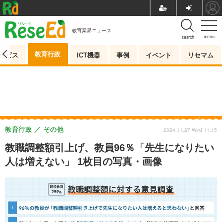
教育業界ニュース
menu
search
教育行政
ービス
ICT機器
事例
イベント
リセマム
教育行政
その他
2024.11.27 Wed 11:15
教職調整額引上げ、教員96％「先生になりたい
人は増えない」 1枚目の写真・画像