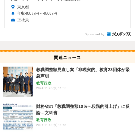
東京都
年収400万円～480万円
正社員
Sponsored by
関連ニュース
教職調整額見直し案「非現実的」教育23団体が緊
急声明
教育行政
2024.11.20(水) 11:55
財務省の「教職調整額10％へ段階的引上げ」に反
論…文科省
教育行政
2024.11.13(水) 11:45