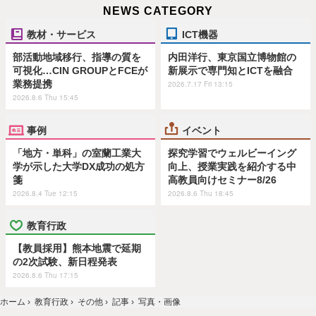
NEWS CATEGORY
教材・サービス
ICT機器
部活動地域移行、指導の質を
内田洋行、東京国立博物館の
可視化…CIN GROUPとFCEが
新展示で専門知とICTを融合
業務提携
2026.7.17 Fri 13:15
2026.8.6 Thu 15:45
事例
イベント
「地方・単科」の室蘭工業大
探究学習でウェルビーイング
学が示した大学DX成功の処方
向上、授業実践を紹介する中
箋
高教員向けセミナー8/26
2026.8.4 Tue 12:15
2026.8.6 Thu 18:45
教育行政
【教員採用】熊本地震で延期
の2次試験、新日程発表
2026.8.6 Thu 17:15
ホーム
›
教育行政
›
その他
›
記事
›
写真・画像