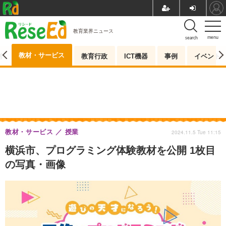
教育業界ニュース
menu
search
教材・サービス
測
教育行政
ICT機器
事例
イベント
教材・サービス
授業
2024.11.5 Tue 11:15
横浜市、プログラミング体験教材を公開 1枚目
の写真・画像