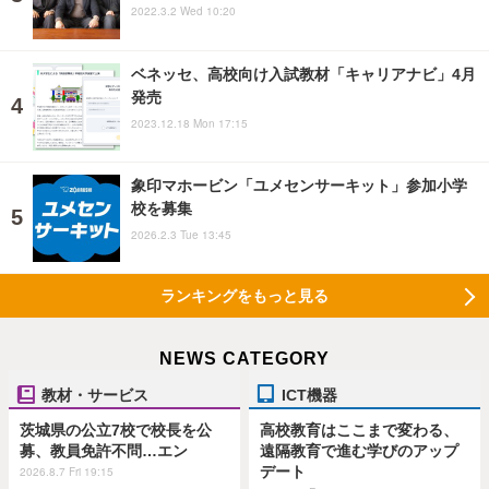
2022.3.2 Wed 10:20
ベネッセ、高校向け入試教材「キャリアナビ」4月
発売
2023.12.18 Mon 17:15
象印マホービン「ユメセンサーキット」参加小学
校を募集
2026.2.3 Tue 13:45
ランキングをもっと見る
NEWS CATEGORY
教材・サービス
ICT機器
茨城県の公立7校で校長を公
高校教育はここまで変わる、
募、教員免許不問…エン
遠隔教育で進む学びのアップ
デート
2026.8.7 Fri 19:15