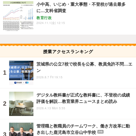
小中高、いじめ・重大事態・不登校が過去最多
に…文科省調査
教育行政
2024.11.1(金) 12:15
授業アクセスランキング
茨城県の公立7校で校長を公募、教員免許不問…エ
ン
2026.8.7 Fri 19:15
デジタル教科書が正式な教科書に、不登校の成績
評価を解説…教育業界ニュースまとめ読み
2026.4.13 Mon 5:55
管理職と教職員のチームワーク、働き方改革に動
き出した鹿児島市立谷山中学校
PR