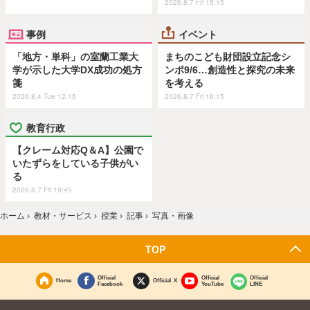
2026.8.7 Fri 15:15
事例
イベント
「地方・単科」の室蘭工業大
まちのこども財団設立記念シ
学が示した大学DX成功の処方
ンポ9/6…創造性と探究の未来
箋
を考える
2026.8.4 Tue 12:15
2026.8.7 Fri 16:15
教育行政
【クレーム対応Q＆A】公園で
いたずらをしている子供がい
る
2026.8.7 Fri 19:45
ホーム
›
教材・サービス
›
授業
›
記事
›
写真・画像
TOP
Official
Official
Official
Home
Official X
Facebook
YouTube
LINE