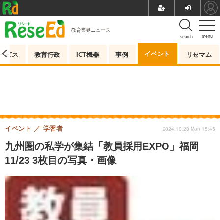
教育業界ニュース
menu
search
イベント
ービス
教育行政
ICT機器
事例
リセマム
イベント
学習者
2024.10.28 Mon 15:45
九州圏の私学が集結「教員採用EXPO」福岡
11/23 3枚目の写真・画像