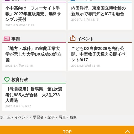
小中高向け「フォーサイト手
内田洋行、東京国立博物館の
帳」2027年度版発売、無料サ
新展示で専門知とICTを融合
ンプル受付
2026.7.17 Fri 13:15
2026.8.5 Wed 17:15
事例
イベント
「地方・単科」の室蘭工業大
こどもDX白書2026を先行公
学が示した大学DX成功の処方
開、中室牧子氏迎え公開イベ
箋
ント9/17
2026.8.4 Tue 12:15
2026.8.5 Wed 18:45
教育行政
【教員採用】群馬県、第1次選
考に885人が合格…大3生273
人通過
2026.8.6 Thu 9:15
ホーム
›
イベント
›
学習者
›
記事
›
写真・画像
TOP