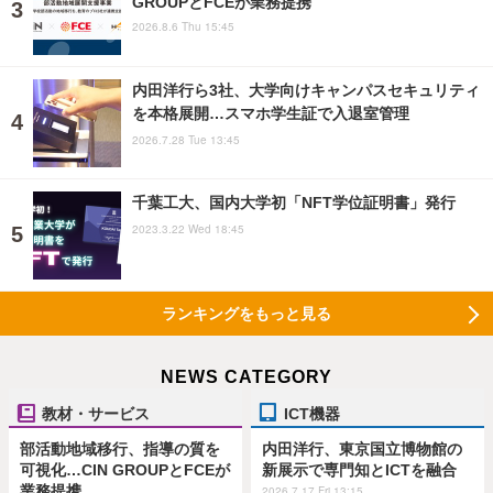
GROUPとFCEが業務提携
2026.8.6 Thu 15:45
内田洋行ら3社、大学向けキャンパスセキュリティ
を本格展開…スマホ学生証で入退室管理
2026.7.28 Tue 13:45
千葉工大、国内大学初「NFT学位証明書」発行
2023.3.22 Wed 18:45
ランキングをもっと見る
NEWS CATEGORY
教材・サービス
ICT機器
部活動地域移行、指導の質を
内田洋行、東京国立博物館の
可視化…CIN GROUPとFCEが
新展示で専門知とICTを融合
業務提携
2026.7.17 Fri 13:15