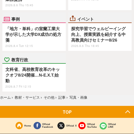
2026.8.6 Thu 15:45
事例
イベント
「地方・単科」の室蘭工業大
探究学習でウェルビーイング
学が示した大学DX成功の処方
向上、授業実践を紹介する中
箋
高教員向けセミナー8/26
2026.8.4 Tue 12:15
2026.8.6 Thu 18:45
教育行政
文科省、高校教育改革のキッ
クオフ8/24開催…N-E.X.T.始
動
2026.8.7 Fri 12:15
ホーム
›
教材・サービス
›
その他
›
記事
›
写真・画像
TOP
Official
Official
Official
Home
Official X
Facebook
YouTube
LINE