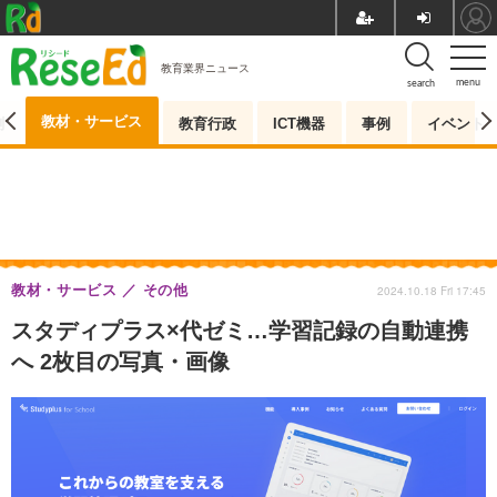
教育業界ニュース
menu
search
教材・サービス
測
教育行政
ICT機器
事例
イベント
教材・サービス
その他
2024.10.18 Fri 17:45
スタディプラス×代ゼミ…学習記録の自動連携
へ 2枚目の写真・画像