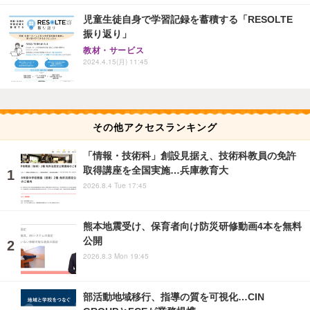
児童生徒自身で学習記録を蓄積する「RESOLTE
振り返り」
教材・サービス
2024.4.15(月) 11:45
その他アクセスランキング
「情報・技術科」創設見据え、技術科教員の免許
取得講座を全国実施…兵庫教育大
2026.8.4 Tue 17:45
熊本地震受け、保育者向け防災研修動画4本を無料
公開
2026.8.3 Mon 19:45
部活動地域移行、指導の質を可視化…CIN