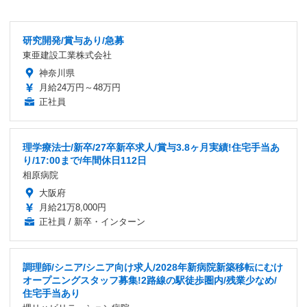
研究開発/賞与あり/急募
東亜建設工業株式会社
神奈川県
月給24万円～48万円
正社員
理学療法士/新卒/27卒新卒求人/賞与3.8ヶ月実績!住宅手当あ
り/17:00まで/年間休日112日
相原病院
大阪府
月給21万8,000円
正社員 / 新卒・インターン
調理師/シニア/シニア向け求人/2028年新病院新築移転にむけ
オープニングスタッフ募集!2路線の駅徒歩圏内/残業少なめ/
住宅手当あり