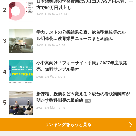
日本語教師の学習費用は3人に1人が3万円未満、一
方で50万円以上も
2026.8.10 Mon 16:15
学力テストの分析結果公表、総合型選抜等のルー
ル明確化…教育業界ニュースまとめ読み
2026.8.10 Mon 5:55
小中高向け「フォーサイト手帳」2027年度版発
売、無料サンプル受付
2026.8.5 Wed 17:15
新課程、授業をどう変える？駿台の看板講師陣が
明かす教科指導の最前線
PR
2024.3.4 Mon 15:45
ランキングをもっと見る