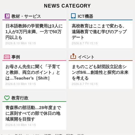
NEWS CATEGORY
教材・サービス
ICT機器
日本語教師の学習費用は3人に
高校教育はここまで変わる、
1人が3万円未満、一方で50万
遠隔教育で進む学びのアップ
円以上も
デート
2026.8.10 Mon 16:15
2026.8.7 Fri 15:15
事例
イベント
お母さん先生に聞く「子育て
まちのこども財団設立記念シ
と教師、両立のポイント」と
ンポ9/6…創造性と探究の未来
は…Teacher’s［Shift］
を考える
2026.8.10 Mon 19:15
2026.8.7 Fri 16:15
教育行政
青森県の部活動…28年度まで
に原則すべての部で休日の地
域展開を目指す
2026.8.10 Mon 14:15