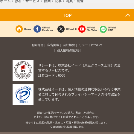
ホーム
›
教材・サービス
›
授業
›
記事
›
写真・画像
TOP
Official
Official
Official
Home
Official X
Facebook
YouTube
LINE
お問合せ
広告掲載
会社概要
リシードについて
個人情報保護方針
リシードは、株式会社イード（東証グロース上場）の運
営するサービスです。
証券コード：6038
株式会社イードは、個人情報の適切な取扱いを行う事業
者に対して付与されるプライバシーマークの付与認定を
受けています。
紹介した商品/サービスを購入、契約した場合に、
売上の一部が弊社サイトに還元されることがあります。
当サイトに掲載の記事・見出し・写真・画像の無断転載を禁じます。
Copyright © 2026 IID, Inc.