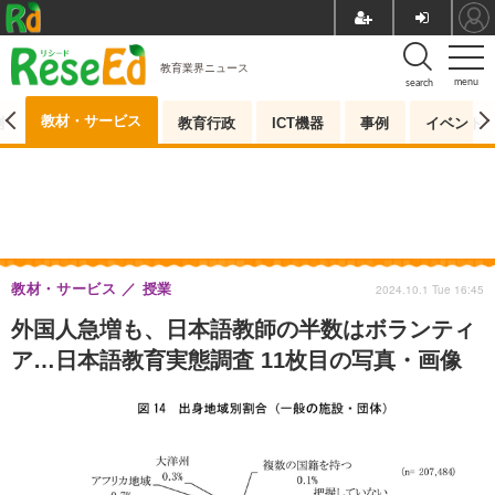
教育業界ニュース
menu
search
教材・サービス
測
教育行政
ICT機器
事例
イベント
教材・サービス
授業
2024.10.1 Tue 16:45
外国人急増も、日本語教師の半数はボランティ
ア…日本語教育実態調査 11枚目の写真・画像