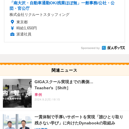
「南大沢・自動車通勤OK/残業ほぼ無」一般事務/公社・公
団・官公庁
株式会社リクルートスタッフィング
東京都
時給1,650円
派遣社員
Sponsored by
関連ニュース
GIGAスクール実現までの裏側…
Teacher's［Shift］
事例
2024.9.2(月) 19:15
一貫体制で手厚いサポートを実現「誰ひとり取り
残さない学び」に向けたDynabookの取組み