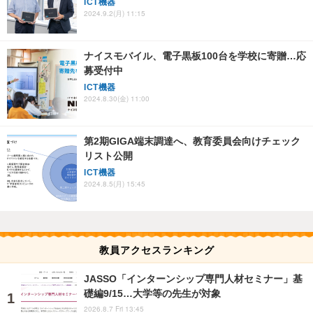
ICT機器
2024.9.2(月) 11:15
ナイスモバイル、電子黒板100台を学校に寄贈…応
募受付中
ICT機器
2024.8.30(金) 11:00
第2期GIGA端末調達へ、教育委員会向けチェック
リスト公開
ICT機器
2024.8.5(月) 15:45
教員アクセスランキング
JASSO「インターンシップ専門人材セミナー」基
礎編9/15…大学等の先生が対象
2026.8.7 Fri 13:45