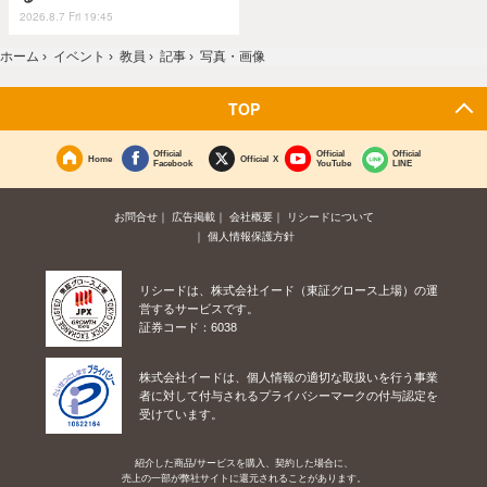
2026.8.7 Fri 19:45
ホーム
›
イベント
›
教員
›
記事
›
写真・画像
TOP
Official
Official
Official
Home
Official X
Facebook
YouTube
LINE
お問合せ
広告掲載
会社概要
リシードについて
個人情報保護方針
リシードは、株式会社イード（東証グロース上場）の運
営するサービスです。
証券コード：6038
株式会社イードは、個人情報の適切な取扱いを行う事業
者に対して付与されるプライバシーマークの付与認定を
受けています。
紹介した商品/サービスを購入、契約した場合に、
売上の一部が弊社サイトに還元されることがあります。