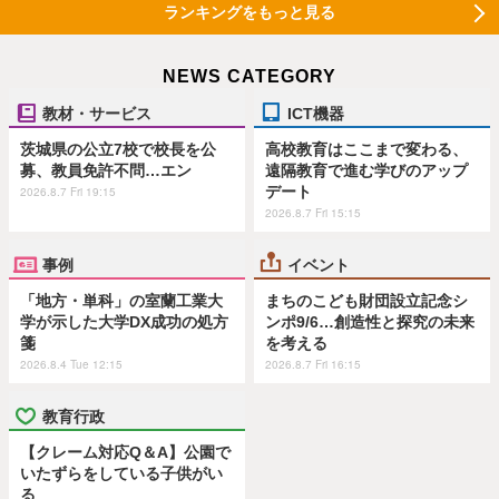
ランキングをもっと見る
NEWS CATEGORY
教材・サービス
ICT機器
茨城県の公立7校で校長を公
高校教育はここまで変わる、
募、教員免許不問…エン
遠隔教育で進む学びのアップ
デート
2026.8.7 Fri 19:15
2026.8.7 Fri 15:15
事例
イベント
「地方・単科」の室蘭工業大
まちのこども財団設立記念シ
学が示した大学DX成功の処方
ンポ9/6…創造性と探究の未来
箋
を考える
2026.8.4 Tue 12:15
2026.8.7 Fri 16:15
教育行政
【クレーム対応Q＆A】公園で
いたずらをしている子供がい
る