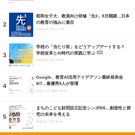
昭和女子大、教員向け研修「先3」9月開講…日本
の教育の強みに着目
2026.8.6 Thu 17:45
学校の「当たり前」をどうアップデートする？
学校改革とAI時代の実践に学ぶ
PR
2026.8.4 Tue 14:45
Google、教育AI活用アイデアソン最終発表会
8/7…最優秀9人が登壇
2026.7.27 Mon 16:15
まちのこども財団設立記念シンポ9/6…創造性と探
究の未来を考える
2026.8.7 Fri 16:15