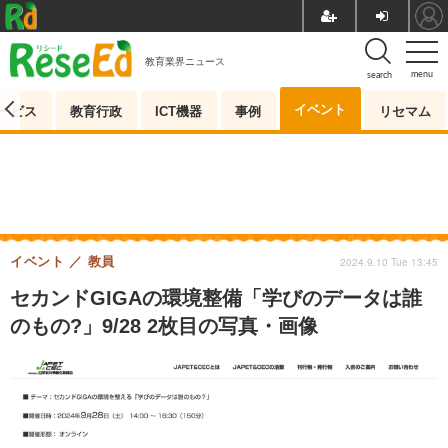
教育業界ニュース
menu
search
イベント
ービス
教育行政
ICT機器
事例
リセマム
イベント
教員
2024.9.10 Tue 13:45
セカンドGIGAの環境整備「学びのデータは誰
のもの?」9/28 2枚目の写真・画像