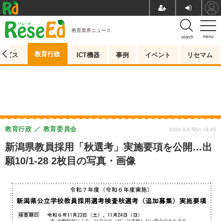
教育業界ニュース
menu
search
教育行政
ービス
ICT機器
事例
イベント
リセマム
教育行政
教育委員会
2024.9.9 Mon 18:45
新潟県教員採用「秋選考」実施要項を公開…出
願10/1-28 2枚目の写真・画像