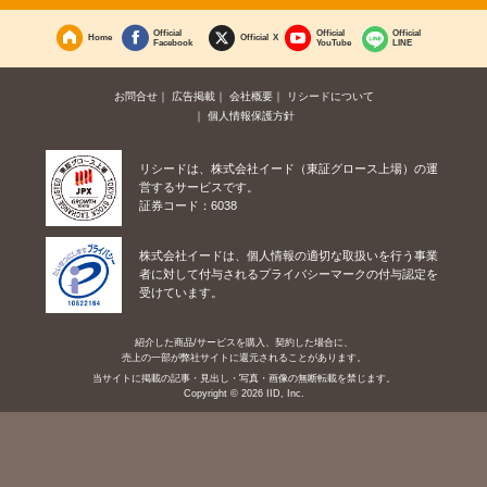
Official
Official
Official
Home
Official X
Facebook
YouTube
LINE
お問合せ
広告掲載
会社概要
リシードについて
個人情報保護方針
リシードは、株式会社イード（東証グロース上場）の運
営するサービスです。
証券コード：6038
株式会社イードは、個人情報の適切な取扱いを行う事業
者に対して付与されるプライバシーマークの付与認定を
受けています。
紹介した商品/サービスを購入、契約した場合に、
売上の一部が弊社サイトに還元されることがあります。
当サイトに掲載の記事・見出し・写真・画像の無断転載を禁じます。
Copyright © 2026 IID, Inc.