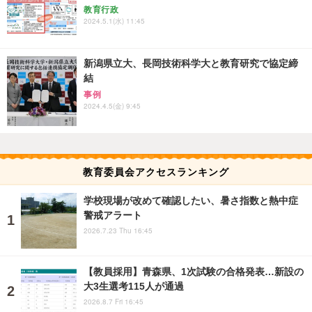
教育行政
2024.5.1(水) 11:45
新潟県立大、長岡技術科学大と教育研究で協定締
結
事例
2024.4.5(金) 9:45
教育委員会アクセスランキング
学校現場が改めて確認したい、暑さ指数と熱中症
警戒アラート
2026.7.23 Thu 16:45
【教員採用】青森県、1次試験の合格発表…新設の
大3生選考115人が通過
2026.8.7 Fri 16:45