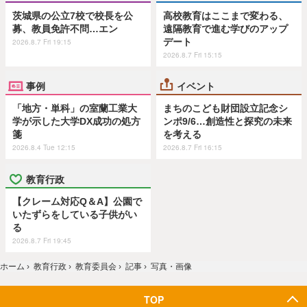
茨城県の公立7校で校長を公
高校教育はここまで変わる、
募、教員免許不問…エン
遠隔教育で進む学びのアップ
デート
2026.8.7 Fri 19:15
2026.8.7 Fri 15:15
事例
イベント
「地方・単科」の室蘭工業大
まちのこども財団設立記念シ
学が示した大学DX成功の処方
ンポ9/6…創造性と探究の未来
箋
を考える
2026.8.4 Tue 12:15
2026.8.7 Fri 16:15
教育行政
【クレーム対応Q＆A】公園で
いたずらをしている子供がい
る
2026.8.7 Fri 19:45
ホーム
›
教育行政
›
教育委員会
›
記事
›
写真・画像
TOP