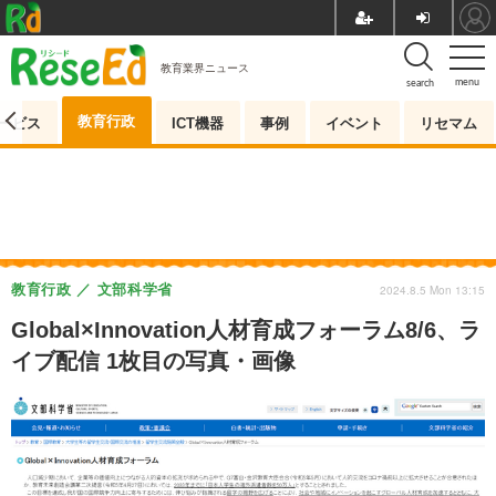
教育業界ニュース
menu
search
教育行政
ービス
ICT機器
事例
イベント
リセマム
教育行政
文部科学省
2024.8.5 Mon 13:15
Global×Innovation人材育成フォーラム8/6、ラ
イブ配信 1枚目の写真・画像