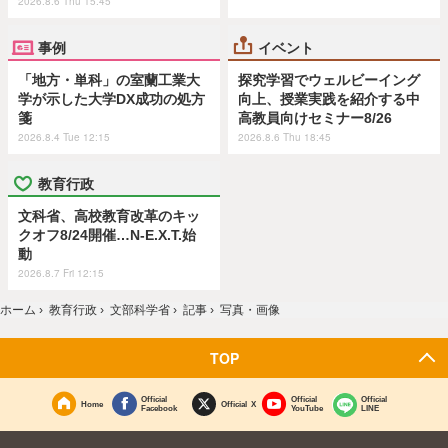
2026.8.6 Thu 15:45
事例
イベント
「地方・単科」の室蘭工業大
探究学習でウェルビーイング
学が示した大学DX成功の処方
向上、授業実践を紹介する中
箋
高教員向けセミナー8/26
2026.8.4 Tue 12:15
2026.8.6 Thu 18:45
教育行政
文科省、高校教育改革のキッ
クオフ8/24開催…N-E.X.T.始
動
2026.8.7 Fri 12:15
ホーム
›
教育行政
›
文部科学省
›
記事
›
写真・画像
TOP
Official
Official
Official
Home
Official X
Facebook
YouTube
LINE