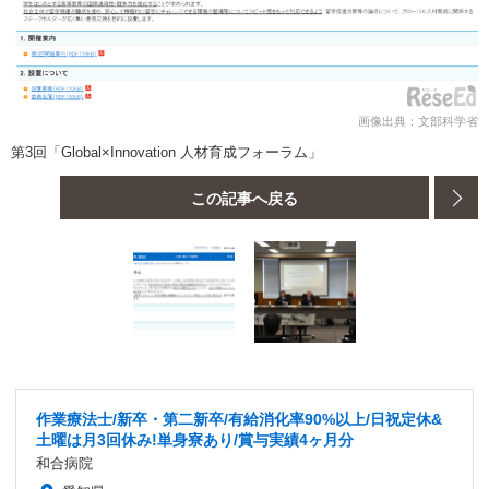
画像出典：文部科学省
第3回「Global×Innovation 人材育成フォーラム」
この記事へ戻る
作業療法士/新卒・第二新卒/有給消化率90%以上/日祝定休&
土曜は月3回休み!単身寮あり/賞与実績4ヶ月分
和合病院