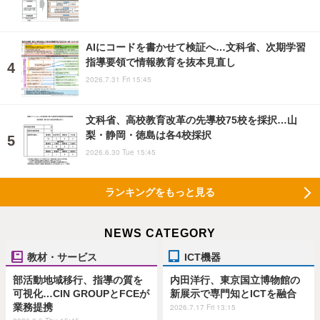
AIにコードを書かせて検証へ…文科省、次期学習
指導要領で情報教育を抜本見直し
2026.7.31 Fri 15:45
文科省、高校教育改革の先導校75校を採択…山
梨・静岡・徳島は各4校採択
2026.6.30 Tue 15:45
ランキングをもっと見る
NEWS CATEGORY
教材・サービス
ICT機器
部活動地域移行、指導の質を
内田洋行、東京国立博物館の
可視化…CIN GROUPとFCEが
新展示で専門知とICTを融合
業務提携
2026.7.17 Fri 13:15