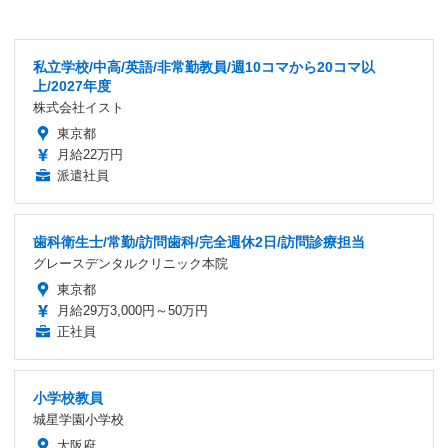
私立学校/中高/英語/非常勤教員/週10コマから20コマ以
上/2027年度
株式会社イスト
東京都
月給22万円
派遣社員
歯科衛生士/常勤/訪問歯科/完全週休2日/訪問診療担当
グレースデンタルクリニック本院
東京都
月給29万3,000円～50万円
正社員
小学校教員
城星学園小学校
大阪府