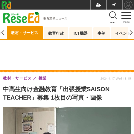
教育業界ニュース
menu
search
教材・サービス
測
教育行政
ICT機器
事例
イベント
教材・サービス
授業
2024.4.17 Wed 18:15
中高生向け金融教育「出張授業SAISON
TEACHER」募集 1枚目の写真・画像