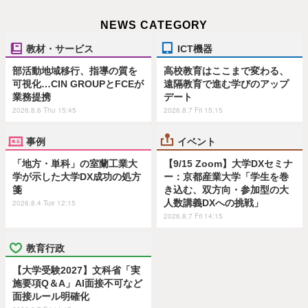
NEWS CATEGORY
教材・サービス
ICT機器
部活動地域移行、指導の質を
高校教育はここまで変わる、
可視化…CIN GROUPとFCEが
遠隔教育で進む学びのアップ
業務提携
デート
2026.8.6 Thu 15:45
2026.8.7 Fri 15:15
事例
イベント
「地方・単科」の室蘭工業大
【9/15 Zoom】大学DXセミナ
学が示した大学DX成功の処方
ー：京都産業大学「学生を巻
箋
き込む、双方向・参加型の大
人数講義DXへの挑戦」
2026.8.4 Tue 12:15
2026.8.7 Fri 14:15
教育行政
【大学受験2027】文科省「実
施要項Q＆A」AI面接不可など
面接ルール明確化