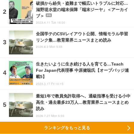
破損から紛失・盗難まで幅広いトラブルに対応…
滋野堤水堂の端末保障「端末ジーヤ」＜アーカイ
ブ＞
PR
2023.4.11 Tue 18:00
全国学テのCSVレイアウト公開、情報モラル学習
リンク集…教育業界ニュースまとめ読み
2026.8.3 Mon 5:55
生きたいように生き続ける人を育てる…Teach
For Japan代表理事 中原健聡氏【オープバッジ連
載5】
2023.3.17 Fri 10:15
最短1年で教員免許取得へ、通級指導を受ける小中
高生・過去最多23万人…教育業界ニュースまとめ
読み
2026.7.27 Mon 5:55
ランキングをもっと見る