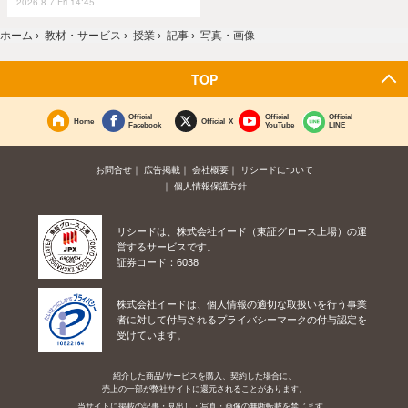
2026.8.7 Fri 14:45
ホーム
›
教材・サービス
›
授業
›
記事
›
写真・画像
TOP
Official
Official
Official
Home
Official X
Facebook
YouTube
LINE
お問合せ
広告掲載
会社概要
リシードについて
個人情報保護方針
リシードは、株式会社イード（東証グロース上場）の運
営するサービスです。
証券コード：6038
株式会社イードは、個人情報の適切な取扱いを行う事業
者に対して付与されるプライバシーマークの付与認定を
受けています。
紹介した商品/サービスを購入、契約した場合に、
売上の一部が弊社サイトに還元されることがあります。
当サイトに掲載の記事・見出し・写真・画像の無断転載を禁じます。