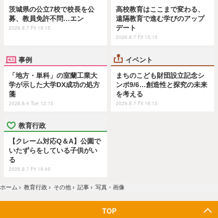
茨城県の公立7校で校長を公
高校教育はここまで変わる、
募、教員免許不問…エン
遠隔教育で進む学びのアップ
デート
2026.8.7 Fri 19:15
2026.8.7 Fri 15:15
事例
イベント
「地方・単科」の室蘭工業大
まちのこども財団設立記念シ
学が示した大学DX成功の処方
ンポ9/6…創造性と探究の未来
箋
を考える
2026.8.4 Tue 12:15
2026.8.7 Fri 16:15
教育行政
【クレーム対応Q＆A】公園で
いたずらをしている子供がい
る
2026.8.7 Fri 19:45
ホーム
›
教育行政
›
その他
›
記事
›
写真・画像
TOP