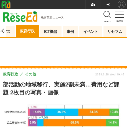
教育業界ニュース
menu
search
教育行政
ービス
ICT機器
事例
イベント
リセマム
教育行政
その他
2023.6.28 Wed 10:45
部活動の地域移行、実施2割未満…費用など課
題 2枚目の写真・画像