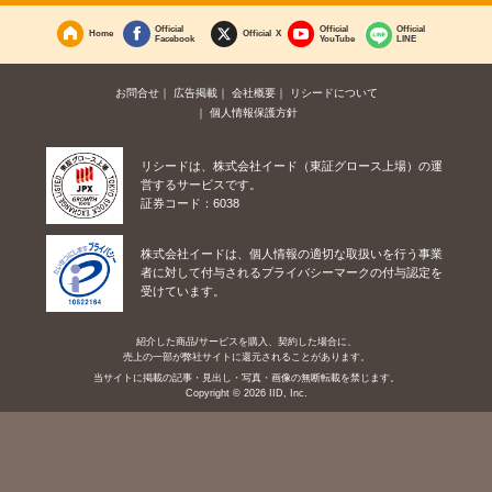
Official
Official
Official
Home
Official X
Facebook
YouTube
LINE
お問合せ
広告掲載
会社概要
リシードについて
個人情報保護方針
リシードは、株式会社イード（東証グロース上場）の運
営するサービスです。
証券コード：6038
株式会社イードは、個人情報の適切な取扱いを行う事業
者に対して付与されるプライバシーマークの付与認定を
受けています。
紹介した商品/サービスを購入、契約した場合に、
売上の一部が弊社サイトに還元されることがあります。
当サイトに掲載の記事・見出し・写真・画像の無断転載を禁じます。
Copyright © 2026 IID, Inc.