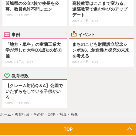
茨城県の公立7校で校長を公
高校教育はここまで変わる、
募、教員免許不問…エン
遠隔教育で進む学びのアップ
デート
2026.8.7 Fri 19:15
2026.8.7 Fri 15:15
事例
イベント
「地方・単科」の室蘭工業大
まちのこども財団設立記念シ
学が示した大学DX成功の処方
ンポ9/6…創造性と探究の未来
箋
を考える
2026.8.4 Tue 12:15
2026.8.7 Fri 16:15
教育行政
【クレーム対応Q＆A】公園で
いたずらをしている子供がい
る
2026.8.7 Fri 19:45
ホーム
›
教育行政
›
その他
›
記事
›
写真・画像
TOP