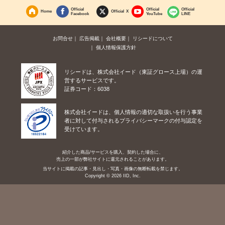
Official
Official
Official
Home
Official X
Facebook
YouTube
LINE
お問合せ
広告掲載
会社概要
リシードについて
個人情報保護方針
リシードは、株式会社イード（東証グロース上場）の運
営するサービスです。
証券コード：6038
株式会社イードは、個人情報の適切な取扱いを行う事業
者に対して付与されるプライバシーマークの付与認定を
受けています。
紹介した商品/サービスを購入、契約した場合に、
売上の一部が弊社サイトに還元されることがあります。
当サイトに掲載の記事・見出し・写真・画像の無断転載を禁じます。
Copyright © 2026 IID, Inc.