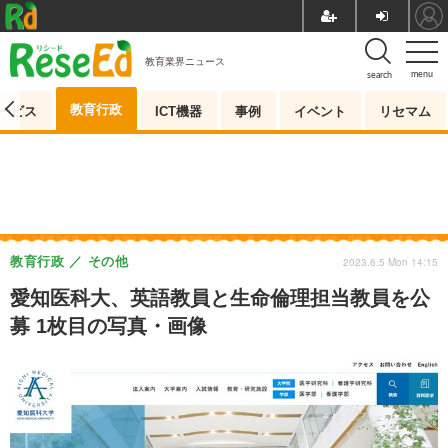
教育業界ニュース
menu
search
教育行政
ービス
ICT機器
事例
イベント
リセマム
教育行政
その他
2023.6.5 Mon 14:15
愛知医科大、英語教員と生命倫理担当教員を公
募 1枚目の写真・画像