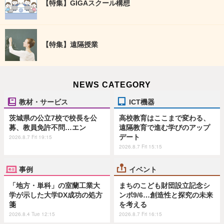
【特集】GIGAスクール構想
【特集】遠隔授業
NEWS CATEGORY
教材・サービス
ICT機器
茨城県の公立7校で校長を公
高校教育はここまで変わる、
募、教員免許不問…エン
遠隔教育で進む学びのアップ
デート
2026.8.7 Fri 19:15
2026.8.7 Fri 15:15
事例
イベント
「地方・単科」の室蘭工業大
まちのこども財団設立記念シ
学が示した大学DX成功の処方
ンポ9/6…創造性と探究の未来
箋
を考える
2026.8.4 Tue 12:15
2026.8.7 Fri 16:15