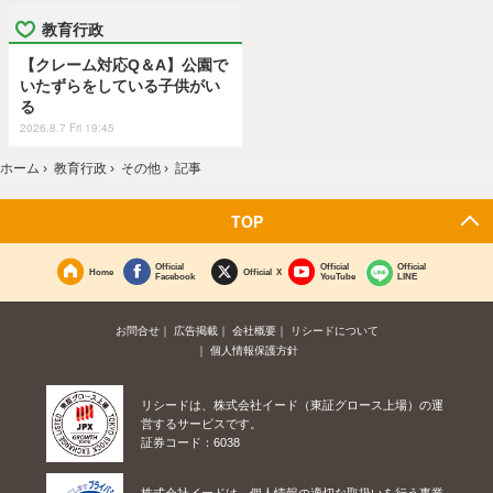
教育行政
【クレーム対応Q＆A】公園で
いたずらをしている子供がい
る
2026.8.7 Fri 19:45
ホーム
›
教育行政
›
その他
›
記事
TOP
Official
Official
Official
Home
Official X
Facebook
YouTube
LINE
お問合せ
広告掲載
会社概要
リシードについて
個人情報保護方針
リシードは、株式会社イード（東証グロース上場）の運
営するサービスです。
証券コード：6038
株式会社イードは、個人情報の適切な取扱いを行う事業