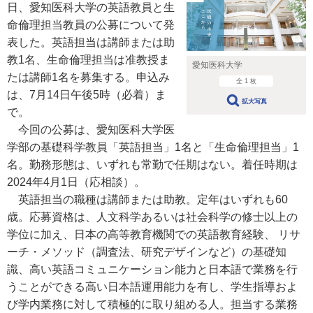
日、愛知医科大学の英語教員と生
命倫理担当教員の公募について発
表した。英語担当は講師または助
教1名、生命倫理担当は准教授ま
愛知医科大学
たは講師1名を募集する。申込み
全 1 枚
は、7月14日午後5時（必着）ま
拡大写真
で。
今回の公募は、愛知医科大学医
学部の基礎科学教員「英語担当」1名と「生命倫理担当」1
名。勤務形態は、いずれも常勤で任期はない。着任時期は
2024年4月1日（応相談）。
英語担当の職種は講師または助教。定年はいずれも60
歳。応募資格は、人文科学あるいは社会科学の修士以上の
学位に加え、日本の高等教育機関での英語教育経験、 リサ
ーチ・メソッド（調査法、研究デザインなど）の基礎知
識、高い英語コミュニケーション能力と日本語で業務を行
うことができる高い日本語運用能力を有し、学生指導およ
び学内業務に対して積極的に取り組める人。担当する業務