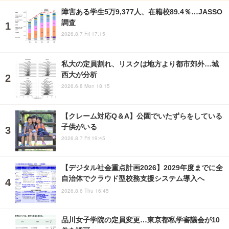
障害ある学生5万9,377人、在籍校89.4％…JASSO
調査
2026.8.7 Fri 17:15
私大の定員割れ、リスクは地方より都市郊外…城
西大が分析
2026.6.8 Mon 18:15
【クレーム対応Q＆A】公園でいたずらをしている
子供がいる
2026.8.7 Fri 19:45
【デジタル社会重点計画2026】2029年度までに全
自治体でクラウド型校務支援システム導入へ
2026.8.6 Thu 16:45
品川女子学院の定員変更…東京都私学審議会が10