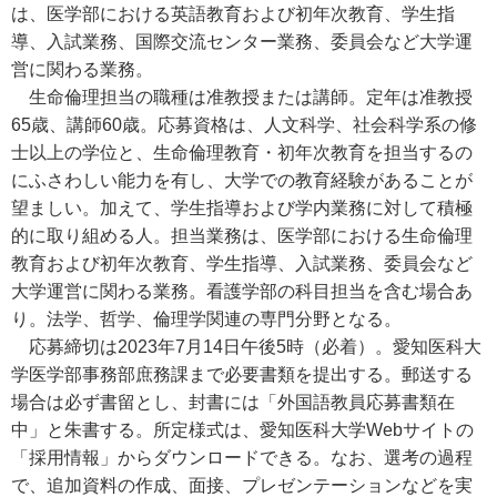
は、医学部における英語教育および初年次教育、学生指
導、入試業務、国際交流センター業務、委員会など大学運
営に関わる業務。
生命倫理担当の職種は准教授または講師。定年は准教授
65歳、講師60歳。応募資格は、人文科学、社会科学系の修
士以上の学位と、生命倫理教育・初年次教育を担当するの
にふさわしい能力を有し、大学での教育経験があることが
望ましい。加えて、学生指導および学内業務に対して積極
的に取り組める人。担当業務は、医学部における生命倫理
教育および初年次教育、学生指導、入試業務、委員会など
大学運営に関わる業務。看護学部の科目担当を含む場合あ
り。法学、哲学、倫理学関連の専門分野となる。
応募締切は2023年7月14日午後5時（必着）。愛知医科大
学医学部事務部庶務課まで必要書類を提出する。郵送する
場合は必ず書留とし、封書には「外国語教員応募書類在
中」と朱書する。所定様式は、愛知医科大学Webサイトの
「採用情報」からダウンロードできる。なお、選考の過程
で、追加資料の作成、面接、プレゼンテーションなどを実