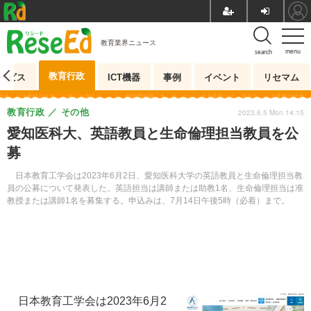
教育業界ニュース
menu
search
教育行政
ービス
ICT機器
事例
イベント
リセマム
教育行政
その他
2023.6.5 Mon 14:15
愛知医科大、英語教員と生命倫理担当教員を公
募
日本教育工学会は2023年6月2日、愛知医科大学の英語教員と生命倫理担当教
員の公募について発表した。英語担当は講師または助教1名、生命倫理担当は准
教授または講師1名を募集する。申込みは、7月14日午後5時（必着）まで。
日本教育工学会は2023年6月2