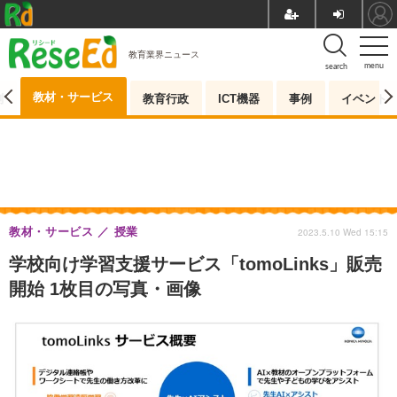
教育業界ニュース
menu
search
教材・サービス
測
教育行政
ICT機器
事例
イベント
教材・サービス
授業
2023.5.10 Wed 15:15
学校向け学習支援サービス「tomoLinks」販売
開始 1枚目の写真・画像