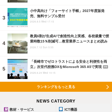
小中高向け「フォーサイト手帳」2027年度版発
売、無料サンプル受付
2026.8.5 Wed 17:15
教員6割が生成AIで創造性向上実感、各校裁量で授
業時数15％削減可…教育業界ニュースまとめ読み
2026.7.12 Sun 5:55
「長崎市でゼロトラストによる安全と利便性を両
立」次世代校務DXをMicrosoft 365 A5で実現
PR
2026.6.24 Wed 14:15
ランキングをもっと見る
NEWS CATEGORY
教材・サービス
ICT機器