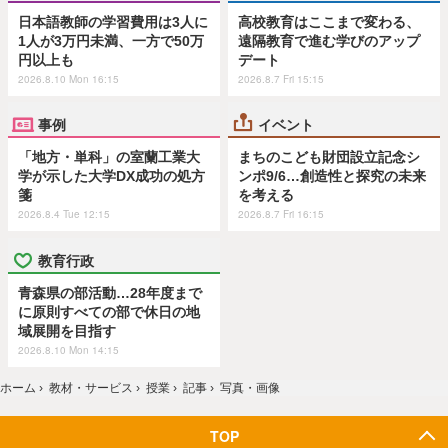
日本語教師の学習費用は3人に
高校教育はここまで変わる、
1人が3万円未満、一方で50万
遠隔教育で進む学びのアップ
円以上も
デート
2026.8.10 Mon 16:15
2026.8.7 Fri 15:15
事例
イベント
「地方・単科」の室蘭工業大
まちのこども財団設立記念シ
学が示した大学DX成功の処方
ンポ9/6…創造性と探究の未来
箋
を考える
2026.8.4 Tue 12:15
2026.8.7 Fri 16:15
教育行政
青森県の部活動…28年度まで
に原則すべての部で休日の地
域展開を目指す
2026.8.10 Mon 14:15
ホーム
›
教材・サービス
›
授業
›
記事
›
写真・画像
TOP