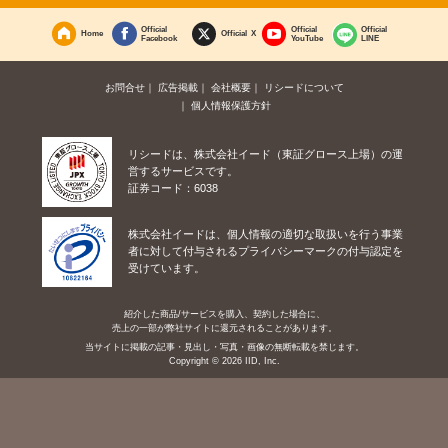
Official
Official
Official
Home
Official X
Facebook
YouTube
LINE
お問合せ
広告掲載
会社概要
リシードについて
個人情報保護方針
リシードは、株式会社イード（東証グロース上場）の運
営するサービスです。
証券コード：6038
株式会社イードは、個人情報の適切な取扱いを行う事業
者に対して付与されるプライバシーマークの付与認定を
受けています。
紹介した商品/サービスを購入、契約した場合に、
売上の一部が弊社サイトに還元されることがあります。
当サイトに掲載の記事・見出し・写真・画像の無断転載を禁じます。
Copyright © 2026 IID, Inc.