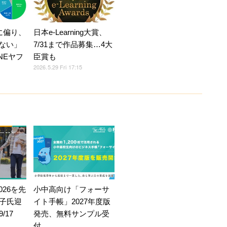
に偏り、
日本e-Learning大賞、
信ない」
7/31まで作品募集…4大
NEヤフ
臣賞も
2026.5.29 Fri 17:15
026を先
小中高向け「フォーサ
子氏迎
イト手帳」2027年度版
/17
発売、無料サンプル受
付