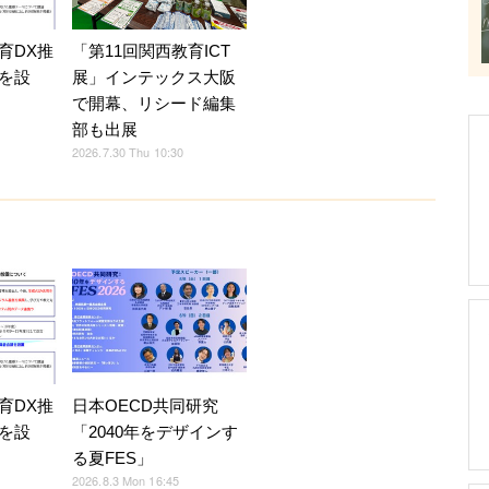
育DX推
「第11回関西教育ICT
を設
展」インテックス大阪
で開幕、リシード編集
部も出展
2026.7.30 Thu 10:30
育DX推
日本OECD共同研究
を設
「2040年をデザインす
る夏FES」
2026.8.3 Mon 16:45