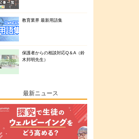
教育業界 最新用語集
保護者からの相談対応Q＆A（鈴
木邦明先生）
最新ニュース