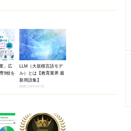
授業」広
LLM（大規模言語モデ
専9校を
ル）とは【教育業界 最
新用語集】
2026.5.8 Fri 9:15