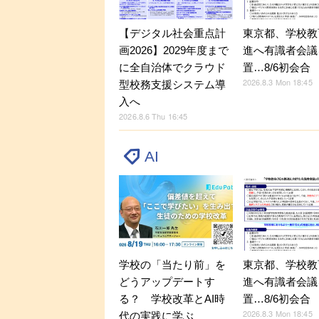
【デジタル社会重点計
東京都、学校教
画2026】2029年度まで
進へ有識者会議
に全自治体でクラウド
置…8/6初会合
2026.8.3 Mon 18:45
型校務支援システム導
入へ
2026.8.6 Thu 16:45
AI
学校の「当たり前」を
東京都、学校教
どうアップデートす
進へ有識者会議
る？ 学校改革とAI時
置…8/6初会合
2026.8.3 Mon 18:45
代の実践に学ぶ