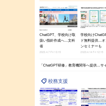
ChatGPT、学校向け取
学校向けChatG
扱い指針作成へ…文科
ド無料提供…オ
省
ンセミナーも
2023.4.7 Fri 13:15
2023.4.14 Fri 12:15
「ChatGPT研修」教育機関等へ提供…
校務支援