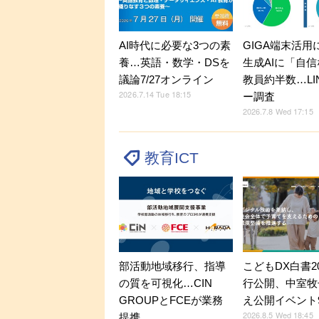
AI時代に必要な3つの素
GIGA端末活用
養…英語・数学・DSを
生成AIに「自
議論7/27オンライン
教員約半数…LI
2026.7.14 Tue 18:15
ー調査
2026.7.8 Wed 17:15
教育ICT
部活動地域移行、指導
こどもDX白書2
の質を可視化…CIN
行公開、中室牧
GROUPとFCEが業務
え公開イベント9
2026.8.5 Wed 18:45
提携