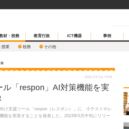
教材・校務
教育行政
ICT機器
事例
授業
校務
その他
画像
2023.5.9 Tue 15:45
「respon」AI対策機能を実
像
け支援ツール「respon（レスポン）」に、小テストやレ
機能を実装することを発表した。2023年5月中旬にリリー