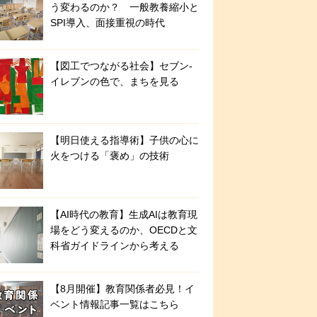
う変わるのか？ 一般教養縮小と
SPI導入、面接重視の時代
【図工でつながる社会】セブン‐
イレブンの色で、まちを見る
【明日使える指導術】子供の心に
火をつける「褒め」の技術
【AI時代の教育】生成AIは教育現
場をどう変えるのか、OECDと文
科省ガイドラインから考える
【8月開催】教育関係者必見！イ
ベント情報記事一覧はこちら