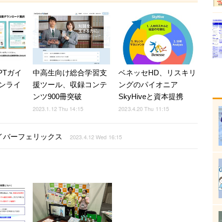
PTガイ
中高生向け総合学習支
ベネッセHD、リスキリ
ンライ
援ツール、収録コンテ
ングのパイオニア
ンツ900冊突破
SkyHiveと資本提携
2023.1.12 Thu 14:15
2023.4.20 Thu 11:15
サイバーフェリックス
2023.4.12 Wed 16:15