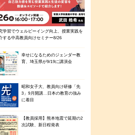
究学習でウェルビーイング向上、授業実践を
介する中高教員向けセミナー8/26
幸せになるためのジェンダー教
育、埼玉県が9/19に講演会
昭和女子大、教員向け研修「先
3」9月開講…日本の教育の強み
に着目
【教員採用】熊本地震で延期の2
次試験、新日程発表