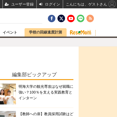
ユーザー登録
ログイン
こんにちは、ゲストさん
学校の回線速度計測
イベント
編集部ピックアップ
明海大学の観光専攻はなぜ就職に
強い？100％を支える実践教育と
インターン
【教師への扉】教員採用試験はど