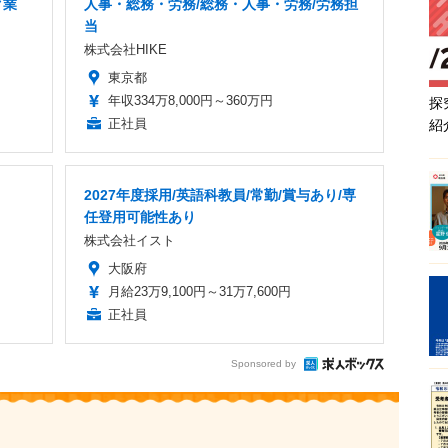
ク業
人事・総務・労務/総務・人事・労務/労務担
当
株式会社HIKE
東京都
年収334万8,000円～360万円
探
正社員
紹
2027年度採用/英語科教員/常勤/賞与あり/専
任登用可能性あり
株式会社イスト
大阪府
月給23万9,100円～31万7,600円
正社員
Sponsored by