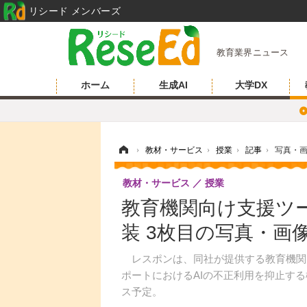
リシード メンバーズ
教育業界ニュース
ホーム
生成AI
大学DX
ホーム
›
教材・サービス
›
授業
›
記事
›
写真・
教材・サービス
授業
教育機関向け支援ツール
装 3枚目の写真・画
レスポンは、同社が提供する教育機関向
ポートにおけるAIの不正利用を抑止する
ス予定。