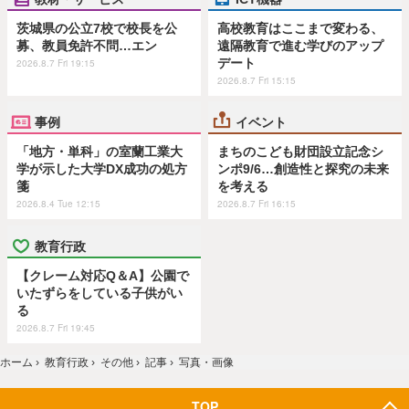
茨城県の公立7校で校長を公
高校教育はここまで変わる、
募、教員免許不問…エン
遠隔教育で進む学びのアップ
デート
2026.8.7 Fri 19:15
2026.8.7 Fri 15:15
事例
イベント
「地方・単科」の室蘭工業大
まちのこども財団設立記念シ
学が示した大学DX成功の処方
ンポ9/6…創造性と探究の未来
箋
を考える
2026.8.4 Tue 12:15
2026.8.7 Fri 16:15
教育行政
【クレーム対応Q＆A】公園で
いたずらをしている子供がい
る
2026.8.7 Fri 19:45
ホーム
›
教育行政
›
その他
›
記事
›
写真・画像
TOP