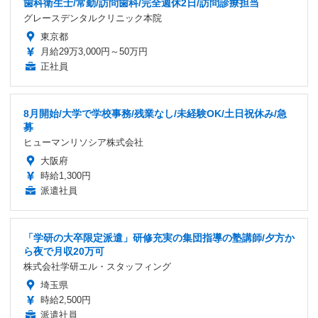
歯科衛生士/常勤/訪問歯科/完全週休2日/訪問診療担当
グレースデンタルクリニック本院
東京都
月給29万3,000円～50万円
正社員
8月開始/大学で学校事務/残業なし/未経験OK/土日祝休み/急
募
ヒューマンリソシア株式会社
大阪府
時給1,300円
派遣社員
「学研の大卒限定派遣」研修充実の集団指導の塾講師/夕方か
ら夜で月収20万可
株式会社学研エル・スタッフィング
埼玉県
時給2,500円
派遣社員