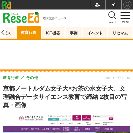
教育業界ニュース
menu
search
教育行政
ービス
ICT機器
事例
イベント
リセマム
教育行政
その他
2023.4.7 Fri 18:45
京都ノートルダム女子大×お茶の水女子大、文
理融合データサイエンス教育で締結 2枚目の写
真・画像