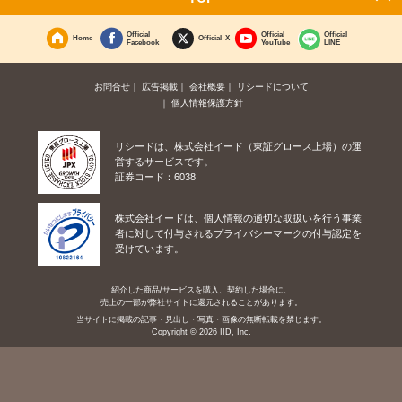
Official
Official
Official
Home
Official X
Facebook
YouTube
LINE
お問合せ
広告掲載
会社概要
リシードについて
個人情報保護方針
リシードは、株式会社イード（東証グロース上場）の運
営するサービスです。
証券コード：6038
株式会社イードは、個人情報の適切な取扱いを行う事業
者に対して付与されるプライバシーマークの付与認定を
受けています。
紹介した商品/サービスを購入、契約した場合に、
売上の一部が弊社サイトに還元されることがあります。
当サイトに掲載の記事・見出し・写真・画像の無断転載を禁じます。
Copyright © 2026 IID, Inc.