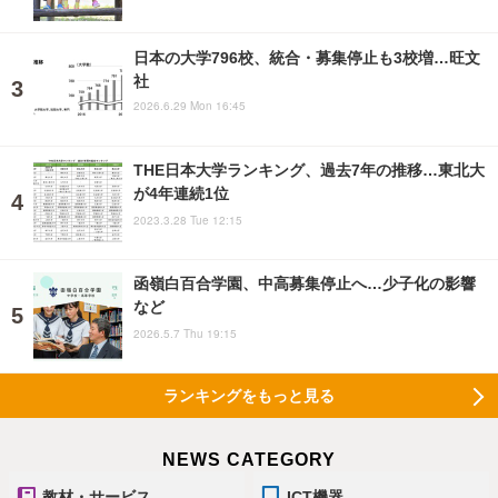
日本の大学796校、統合・募集停止も3校増…旺文
社
2026.6.29 Mon 16:45
THE日本大学ランキング、過去7年の推移…東北大
が4年連続1位
2023.3.28 Tue 12:15
函嶺白百合学園、中高募集停止へ…少子化の影響
など
2026.5.7 Thu 19:15
ランキングをもっと見る
NEWS CATEGORY
教材・サービス
ICT機器