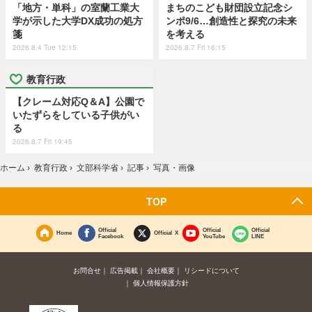
「地方・単科」の室蘭工業大
まちのこども財団設立記念シ
学が示した大学DX成功の処方
ンポ9/6…創造性と探究の未来
箋
を考える
2026.8.4 Tue 12:15
2026.8.7 Fri 16:15
教育行政
【クレーム対応Q＆A】公園で
いたずらをしている子供がい
る
2026.8.7 Fri 19:45
ホーム
›
教育行政
›
文部科学省
›
記事
›
写真・画像
TOP
Official
Official
Official
Home
Official X
Facebook
YouTube
LINE
お問合せ
広告掲載
会社概要
リシードについて
個人情報保護方針