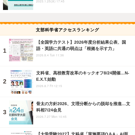
2023.1.25(水) 17:45
文部科学省アクセスランキング
【全国学力テスト】2026年度分析結果公表、国
語・英語に共通の弱点は「根拠を示す力」
2026.8.4 Tue 11:36
文科省、高校教育改革のキックオフ8/24開催…N-
E.X.T.始動
2026.8.7 Fri 12:15
骨太の方針2026、文理分断からの脱却を推進…文
科相7/24会見
2026.7.27 Mon 10:45
【大学受験2027】文科省「実施要項Q＆A」AI面