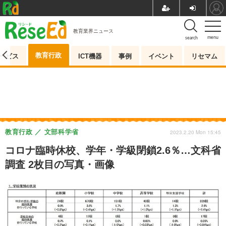
教育業界ニュース
menu
search
教育行政
ービス
ICT機器
事例
イベント
リセマム
教育行政
文部科学省
2023.2.20 Mon 15:45
コロナ臨時休校、学年・学級閉鎖2.6％…文科省
調査 2枚目の写真・画像