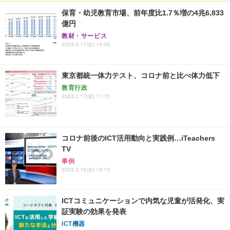
保育・幼児教育市場、前年度比1.7％増の4兆6,833
億円
教材・サービス
2023.2.17(金) 14:45
東京都統一体力テスト、コロナ前と比べ体力低下
教育行政
2023.2.17(金) 11:15
コロナ前後のICT活用動向と実践例…iTeachers
TV
事例
2023.2.15(水) 19:15
ICTコミュニケーションで内気な児童が活発化、実
証実験の効果を発表
ICT機器