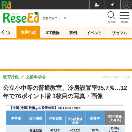
教育業界ニュース
menu
search
教育行政
ービス
ICT機器
事例
イベント
リセマム
教育行政
文部科学省
2022.9.30 Fri 10:15
公立小中等の普通教室、冷房設置率95.7％…12
年で76ポイント増 1枚目の写真・画像