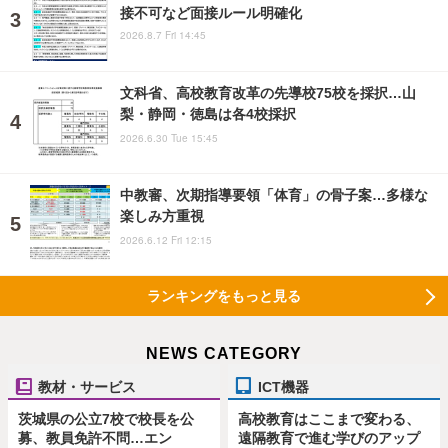
接不可など面接ルール明確化
2026.8.7 Fri 14:45
文科省、高校教育改革の先導校75校を採択…山
梨・静岡・徳島は各4校採択
2026.6.30 Tue 15:45
中教審、次期指導要領「体育」の骨子案…多様な
楽しみ方重視
2026.6.12 Fri 12:15
ランキングをもっと見る
NEWS CATEGORY
教材・サービス
ICT機器
茨城県の公立7校で校長を公
高校教育はここまで変わる、
募、教員免許不問…エン
遠隔教育で進む学びのアップ