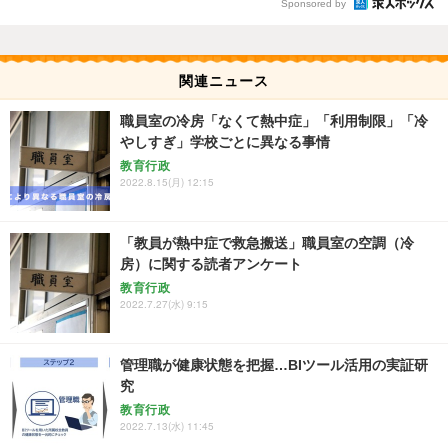
Sponsored by
関連ニュース
職員室の冷房「なくて熱中症」「利用制限」「冷
やしすぎ」学校ごとに異なる事情
教育行政
2022.8.15(月) 12:15
「教員が熱中症で救急搬送」職員室の空調（冷
房）に関する読者アンケート
教育行政
2022.7.27(水) 9:15
管理職が健康状態を把握…BIツール活用の実証研
究
教育行政
2022.7.13(水) 11:45