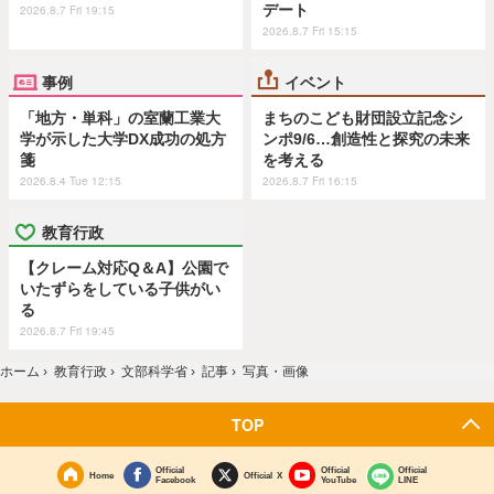
デート
2026.8.7 Fri 19:15
2026.8.7 Fri 15:15
事例
イベント
「地方・単科」の室蘭工業大
まちのこども財団設立記念シ
学が示した大学DX成功の処方
ンポ9/6…創造性と探究の未来
箋
を考える
2026.8.4 Tue 12:15
2026.8.7 Fri 16:15
教育行政
【クレーム対応Q＆A】公園で
いたずらをしている子供がい
る
2026.8.7 Fri 19:45
ホーム
›
教育行政
›
文部科学省
›
記事
›
写真・画像
TOP
Official
Official
Official
Home
Official X
Facebook
YouTube
LINE