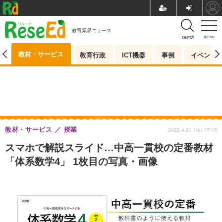
教育業界ニュース
menu
search
教材・サービス
測
教育行政
ICT機器
事例
イベント
教材・サービス
授業
2022.4.21 Thu 17:15
スマホで解説スライド…中高一貫校の定番教材
「体系数学4」 1枚目の写真・画像