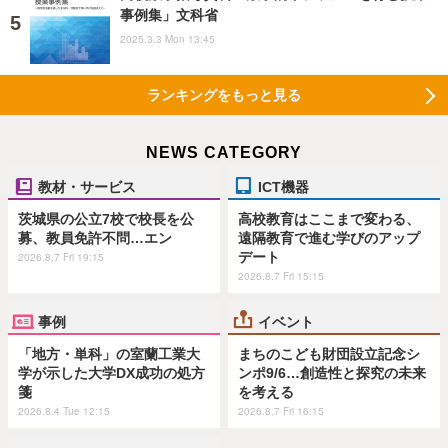
事例集」文科省
2025.3.3 Mon 13:45
ランキングをもっと見る
NEWS CATEGORY
教材・サービス
ICT機器
茨城県の公立7校で校長を公
高校教育はここまで変わる、
募、教員免許不問…エン
遠隔教育で進む学びのアップ
デート
2026.8.7 Fri 19:15
2026.8.7 Fri 15:15
事例
イベント
「地方・単科」の室蘭工業大
まちのこども財団設立記念シ
学が示した大学DX成功の処方
ンポ9/6…創造性と探究の未来
箋
を考える
2026.8.4 Tue 12:15
2026.8.7 Fri 16:15