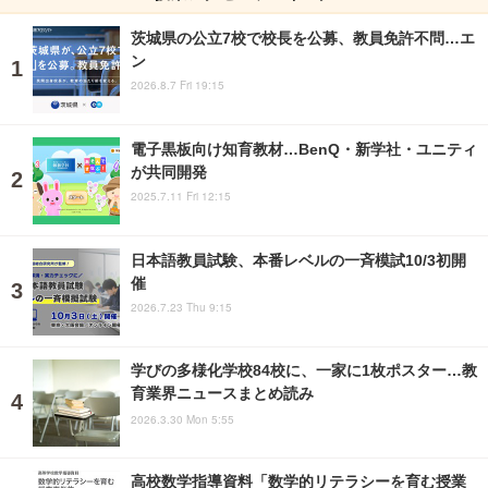
茨城県の公立7校で校長を公募、教員免許不問…エ
ン
2026.8.7 Fri 19:15
電子黒板向け知育教材…BenQ・新学社・ユニティ
が共同開発
2025.7.11 Fri 12:15
日本語教員試験、本番レベルの一斉模試10/3初開
催
2026.7.23 Thu 9:15
学びの多様化学校84校に、一家に1枚ポスター…教
育業界ニュースまとめ読み
2026.3.30 Mon 5:55
高校数学指導資料「数学的リテラシーを育む授業