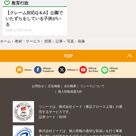
教育行政
【クレーム対応Q＆A】公園で
いたずらをしている子供がい
る
2026.8.7 Fri 19:45
ホーム
›
教材・サービス
›
授業
›
記事
›
写真・画像
TOP
Official
Official
Official
Home
Official X
Facebook
YouTube
LINE
お問合せ
広告掲載
会社概要
リシードについて
個人情報保護方針
リシードは、株式会社イード（東証グロース上場）の運
営するサービスです。
証券コード：6038
株式会社イードは、個人情報の適切な取扱いを行う事業
者に対して付与されるプライバシーマークの付与認定を