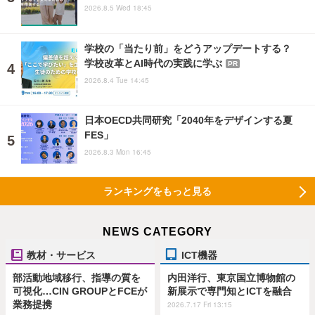
2026.8.5 Wed 18:45
学校の「当たり前」をどうアップデートする？
学校改革とAI時代の実践に学ぶ
PR
2026.8.4 Tue 14:45
日本OECD共同研究「2040年をデザインする夏
FES」
2026.8.3 Mon 16:45
ランキングをもっと見る
NEWS CATEGORY
教材・サービス
ICT機器
部活動地域移行、指導の質を
内田洋行、東京国立博物館の
可視化…CIN GROUPとFCEが
新展示で専門知とICTを融合
業務提携
2026.7.17 Fri 13:15