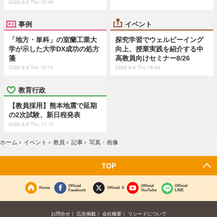
2026.8.6 Thu 15:45
事例
イベント
「地方・単科」の室蘭工業大
探究学習でウェルビーイング
学が示した大学DX成功の処方
向上、授業実践を紹介する中
箋
高教員向けセミナー8/26
2026.8.4 Tue 12:15
2026.8.6 Thu 18:45
教育行政
【教員採用】熊本地震で延期
の2次試験、新日程発表
2026.8.6 Thu 17:15
ホーム
›
イベント
›
教員
›
記事
›
写真・画像
TOP
Official
Official
Official
Home
Official X
Facebook
YouTube
LINE
お問合せ
広告掲載
会社概要
リシードについて