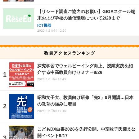
【リシード調査ご協力のお願い】GIGAスクール端
末および学校の通信環境について2/28まで
ICT機器
2022.1.21(金) 12:50
教員アクセスランキング
探究学習でウェルビーイング向上、授業実践を紹
介する中高教員向けセミナー8/26
2026.8.6 Thu 18:45
昭和女子大、教員向け研修「先3」9月開講…日本
の教育の強みに着目
2026.8.6 Thu 17:45
こどもDX白書2026を先行公開、中室牧子氏迎え公
開イベント9/17