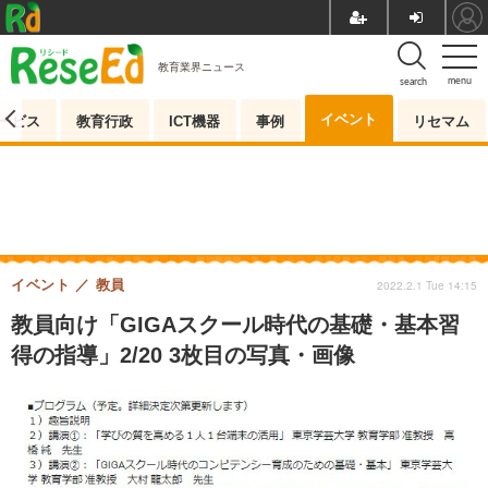
教育業界ニュース
menu
search
イベント
ービス
教育行政
ICT機器
事例
リセマム
イベント
教員
2022.2.1 Tue 14:15
教員向け「GIGAスクール時代の基礎・基本習
得の指導」2/20 3枚目の写真・画像