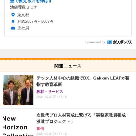
塾で教える力を伸ばす
池袋理数セミナー
東京都
月給28万円～50万円
正社員
Sponsored by
関連ニュース
テック人材中心の組織でDX、Gakken LEAPが目
指す教育革新
教材・サービス
2021.12.27(月) 17:15
次世代プロ人材育成に繋げる「実務家教員養成・
派遣プロジェクト」
事例
2021.10.21(木) 17:15