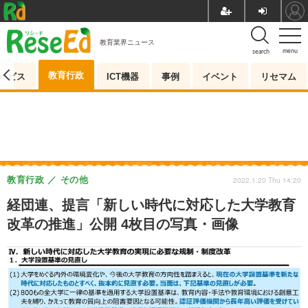
教育業界ニュース
menu
search
教育行政
ービス
ICT機器
事例
イベント
リセマム
教育行政
その他
2022.1.20 Thu 14:20
経団連、提言「新しい時代に対応した大学教育
改革の推進」公開 4枚目の写真・画像