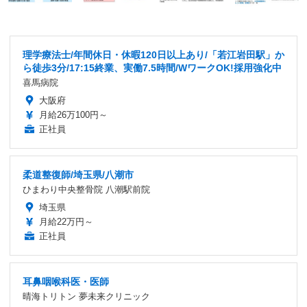
理学療法士/年間休日・休暇120日以上あり/「若江岩田駅」か
ら徒歩3分/17:15終業、実働7.5時間/WワークOK!採用強化中
喜馬病院
大阪府
月給26万100円～
正社員
柔道整復師/埼玉県/八潮市
ひまわり中央整骨院 八潮駅前院
埼玉県
月給22万円～
正社員
耳鼻咽喉科医・医師
晴海トリトン 夢未来クリニック