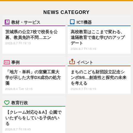
NEWS CATEGORY
教材・サービス
ICT機器
茨城県の公立7校で校長を公
高校教育はここまで変わる、
募、教員免許不問…エン
遠隔教育で進む学びのアップ
デート
2026.8.7 Fri 19:15
2026.8.7 Fri 15:15
事例
イベント
「地方・単科」の室蘭工業大
まちのこども財団設立記念シ
学が示した大学DX成功の処方
ンポ9/6…創造性と探究の未来
箋
を考える
2026.8.4 Tue 12:15
2026.8.7 Fri 16:15
教育行政
【クレーム対応Q＆A】公園で
いたずらをしている子供がい
る
2026.8.7 Fri 19:45