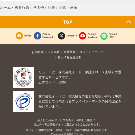
ホーム
›
教育行政
›
その他
›
記事
›
写真・画像
TOP
Official
Official
Official
Home
Official X
Facebook
YouTube
LINE
お問合せ
広告掲載
会社概要
リシードについて
個人情報保護方針
リシードは、株式会社イード（東証グロース上場）の運
営するサービスです。
証券コード：6038
株式会社イードは、個人情報の適切な取扱いを行う事業
者に対して付与されるプライバシーマークの付与認定を
受けています。
紹介した商品/サービスを購入、契約した場合に、
売上の一部が弊社サイトに還元されることがあります。
当サイトに掲載の記事・見出し・写真・画像の無断転載を禁じます。
Copyright © 2026 IID, Inc.