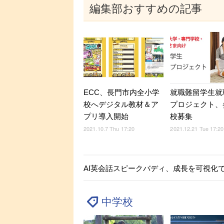
編集部おすすめの記事
ECC、長門市内全小学
就職難留学生就
校へデジタル教材＆ア
プロジェクト、
プリ導入開始
校募集
2021.10.7 Thu 17:20
2021.12.21 Tue 17:20
AI英会話スピークバディ、成長を可視化でき
中学校