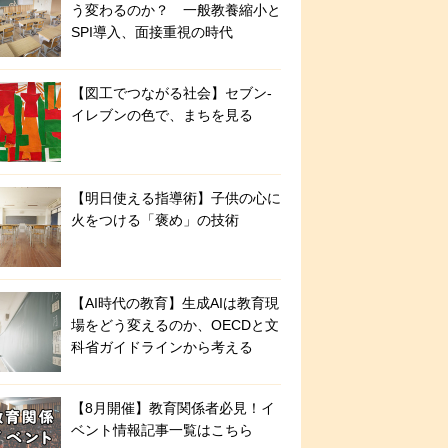
う変わるのか？ 一般教養縮小と
SPI導入、面接重視の時代
【図工でつながる社会】セブン‐
イレブンの色で、まちを見る
【明日使える指導術】子供の心に
火をつける「褒め」の技術
【AI時代の教育】生成AIは教育現
場をどう変えるのか、OECDと文
科省ガイドラインから考える
【8月開催】教育関係者必見！イ
ベント情報記事一覧はこちら