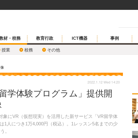
教材・校務
教育行政
ICT機器
事例
授業
校務
その他
画像
2022.1.12 Wed 14:20
R留学体験プログラム」提供開
像
対象にVR（仮想現実）を活用した新サービス「VR留学体
1人につき1万4,000円（税込）。1レッスン5名までの少
行う。