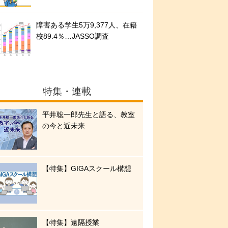
障害ある学生5万9,377人、在籍
校89.4％…JASSO調査
特集・連載
平井聡一郎先生と語る、教室
の今と近未来
【特集】GIGAスクール構想
【特集】遠隔授業