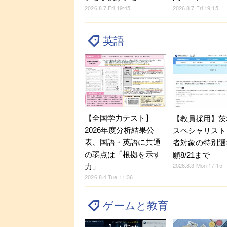
2026.8.7 Fri 19:45
2026.8.7 Fri 19:15
英語
【全国学力テスト】
【教員採用】茨
2026年度分析結果公
スペシャリスト
表、国語・英語に共通
者対象の特別選
の弱点は「根拠を示す
願8/21まで
2026.8.3 Mon 17:15
力」
2026.8.4 Tue 11:36
ゲームと教育