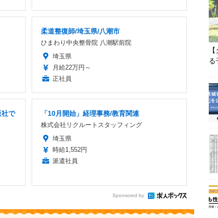
柔道整復師/埼玉県/八潮市
ひまわり中央整骨院 八潮駅前院
【
埼玉県
る
月給22万円～
正社員
版社で
「10月開始」経理事務/教育関連
株式会社リクルートスタッフィング
埼玉県
時給1,552円
派遣社員
Sponsored by