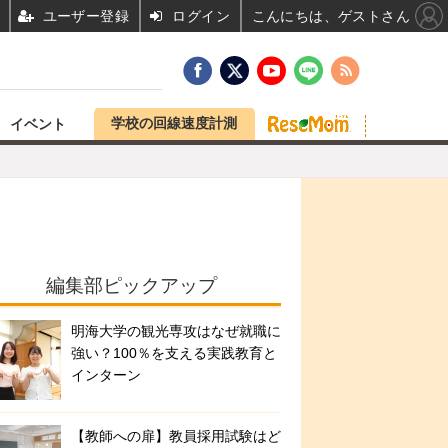
ユーザー登録
ログイン
こんにちは、ゲストさん
学校の回線速度計測
イベント
編集部ピックアップ
明海大学の観光専攻はなぜ就職に
強い？100％を支える実践教育と
インターン
【教師への扉】教員採用試験はど