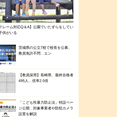
クレーム対応Q＆A】公園でいたずらをしてい
子供がいる
茨城県の公立7校で校長を公募、
教員免許不問…エン
【教員採用】長崎県、最終合格者
495人…倍率2.0倍
「こども性暴力防止法」特設ペー
ジ公開…対象事業者や防犯カメラ
設置を解説