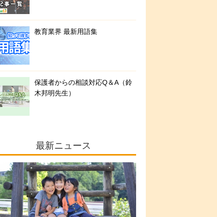
教育業界 最新用語集
保護者からの相談対応Q＆A（鈴
木邦明先生）
最新ニュース