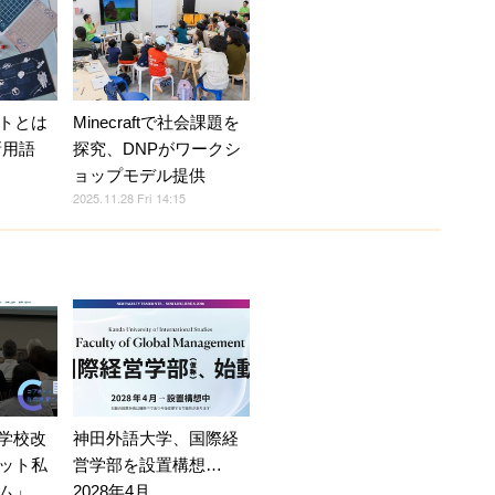
トとは
Minecraftで社会課題を
新用語
探究、DNPがワークシ
ョップモデル提供
2025.11.28 Fri 14:15
ら学校改
神田外語大学、国際経
ット私
営学部を設置構想…
ム」
2028年4月