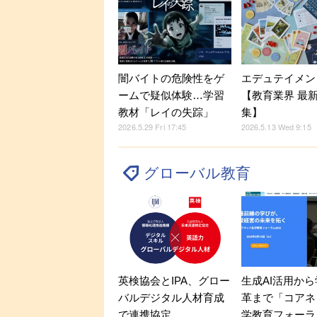
闇バイトの危険性をゲ
エデュテイメン
ームで疑似体験…学習
【教育業界 最
教材「レイの失踪」
集】
2026.5.29 Fri 17:45
2026.5.13 Wed 9:15
グローバル教育
英検協会とIPA、グロー
生成AI活用か
バルデジタル人材育成
革まで「コアネ
で連携協定
学教育フォーラ