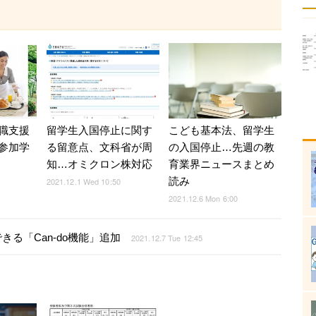
職支援
留学生入国停止に関す
こども基本法、留学生
参加学
る留意点、文科省が周
の入国停止…先週の教
知…オミクロン株対応
育業界ニュースまとめ
読み
2021.12.1 Wed 10:50
2021.12.6 Mon 6:00
る「Can-do機能」追加
2021.12.7 Tue 12:45