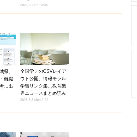
2026.8.7 Fri 18:45
全国学テのCSVレイア
城県、
ウト公開、情報モラル
・離職
学習リンク集…教育業
考…出
界ニュースまとめ読み
2026.8.3 Mon 5:55