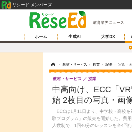
リシード メンバーズ
教育業界ニュース
ホーム
生成AI
大学DX
ホーム
›
教材・サービス
›
授業
›
記事
›
写真・
教材・サービス
授業
中高向け、ECC「V
始 2枚目の写真・画
ECCは1月11日より、中学校・高校を
験プログラム」の販売を開始した。費用は
人数制で、1回40分のレッスンを全4回