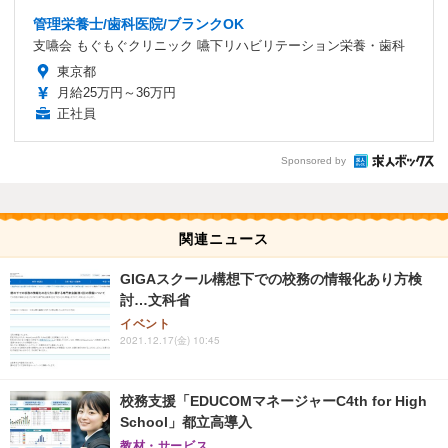
管理栄養士/歯科医院/ブランクOK
支嚥会 もぐもぐクリニック 嚥下リハビリテーション栄養・歯科
東京都
月給25万円～36万円
正社員
Sponsored by
関連ニュース
GIGAスクール構想下での校務の情報化あり方検
討…文科省
イベント
2021.12.17(金) 10:45
校務支援「EDUCOMマネージャーC4th for High
School」都立高導入
教材・サービス