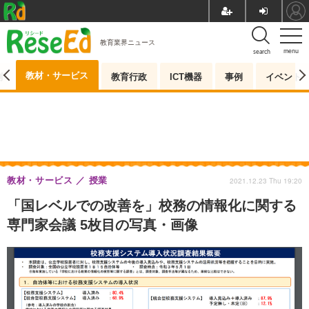
教育業界ニュース
menu
search
教材・サービス
測
教育行政
ICT機器
事例
イベント
教材・サービス
授業
2021.12.23 Thu 19:20
「国レベルでの改善を」校務の情報化に関する
専門家会議 5枚目の写真・画像