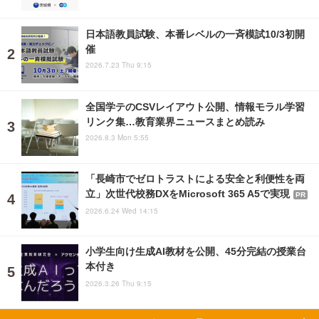
日本語教員試験、本番レベルの一斉模試10/3初開
催
2026.7.23 Thu 9:15
全国学テのCSVレイアウト公開、情報モラル学習
リンク集…教育業界ニュースまとめ読み
2026.8.3 Mon 5:55
「長崎市でゼロトラストによる安全と利便性を両
立」次世代校務DXをMicrosoft 365 A5で実現
PR
2026.6.24 Wed 14:15
小学生向け生成AI教材を公開、45分完結の授業台
本付き
2026.3.26 Thu 9:15