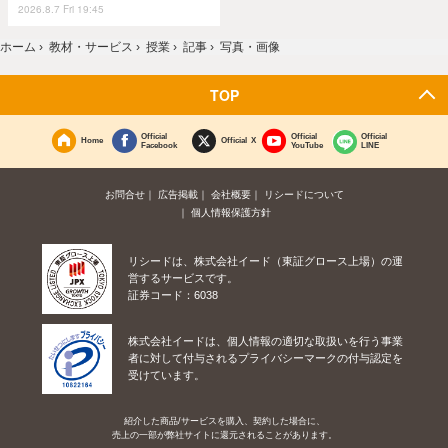
2026.8.7 Fri 19:45
ホーム
›
教材・サービス
›
授業
›
記事
›
写真・画像
TOP
Official
Official
Official
Home
Official X
Facebook
YouTube
LINE
お問合せ
広告掲載
会社概要
リシードについて
個人情報保護方針
リシードは、株式会社イード（東証グロース上場）の運
営するサービスです。
証券コード：6038
株式会社イードは、個人情報の適切な取扱いを行う事業
者に対して付与されるプライバシーマークの付与認定を
受けています。
紹介した商品/サービスを購入、契約した場合に、
売上の一部が弊社サイトに還元されることがあります。