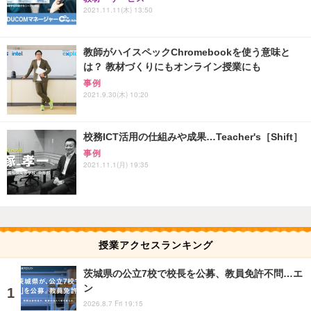
2021.11.11(木) 13:50
教師がハイスペックChromebookを使う意味と
は？ 教材づくりにもオンライン授業にも
事例
2021.9.30(木) 10:20
校務ICT活用の仕組みや成果…Teacher's［Shift］
事例
2021.11.1(月) 19:35
授業アクセスランキング
茨城県の公立7校で校長を公募、教員免許不問…エ
ン
2026.8.7 Fri 19:15