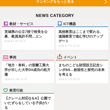
ランキングをもっと見る
NEWS CATEGORY
教材・サービス
ICT機器
茨城県の公立7校で校長を公
高校教育はここまで変わる、
募、教員免許不問…エン
遠隔教育で進む学びのアップ
デート
2026.8.7 Fri 19:15
2026.8.7 Fri 15:15
事例
イベント
「地方・単科」の室蘭工業大
まちのこども財団設立記念シ
学が示した大学DX成功の処方
ンポ9/6…創造性と探究の未来
箋
を考える
2026.8.4 Tue 12:15
2026.8.7 Fri 16:15
教育行政
【クレーム対応Q＆A】公園で
いたずらをしている子供がい
る