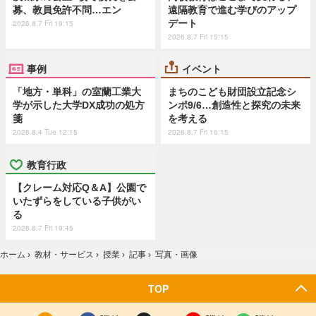
募、教員免許不問…エン
遠隔教育で進む学びのアップ
デート
2026.8.7 Fri 19:15
2026.8.7 Fri 15:15
事例
イベント
「地方・単科」の室蘭工業大
まちのこども財団設立記念シ
学が示した大学DX成功の処方
ンポ9/6…創造性と探究の未来
箋
を考える
2026.8.4 Tue 12:15
2026.8.7 Fri 16:15
教育行政
【クレーム対応Q＆A】公園で
いたずらをしている子供がい
る
2026.8.7 Fri 19:45
ホーム
›
教材・サービス
›
授業
›
記事
›
写真・画像
TOP