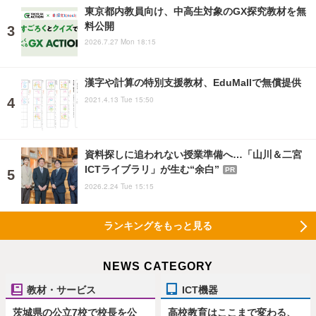
東京都内教員向け、中高生対象のGX探究教材を無
料公開
2026.7.27 Mon 18:15
漢字や計算の特別支援教材、EduMallで無償提供
2021.4.13 Tue 15:50
資料探しに追われない授業準備へ…「山川＆二宮
ICTライブラリ」が生む“余白”
PR
2026.2.24 Tue 15:15
ランキングをもっと見る
NEWS CATEGORY
教材・サービス
ICT機器
茨城県の公立7校で校長を公
高校教育はここまで変わる、