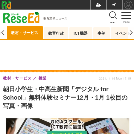
教育業界ニュース
menu
search
教材・サービス
測
教育行政
ICT機器
事例
イベント
教材・サービス
授業
2021.11.15 Mon 17:15
朝日小学生・中高生新聞「デジタル for
School」無料体験セミナー12月・1月 1枚目の
写真・画像