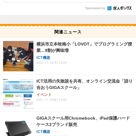
Sponsored by
関連ニュース
横浜市立本牧南小「LOVOT」でプログラミング授
業…9割が興味増
ICT機器
2021.11.15(月) 14:25
ICT活用の失敗談を共有、オンライン交流会「語り
合おうGIGAスクール」
イベント
2021.11.12(金) 19:50
GIGAスクール用Chromebook、iPad保護ハード
ケース2ブランド販売
ICT機器