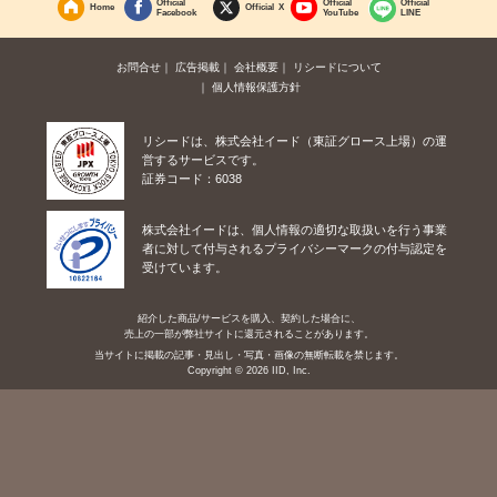
Official
Official
Official
Home
Official X
Facebook
YouTube
LINE
お問合せ
広告掲載
会社概要
リシードについて
個人情報保護方針
リシードは、株式会社イード（東証グロース上場）の運
営するサービスです。
証券コード：6038
株式会社イードは、個人情報の適切な取扱いを行う事業
者に対して付与されるプライバシーマークの付与認定を
受けています。
紹介した商品/サービスを購入、契約した場合に、
売上の一部が弊社サイトに還元されることがあります。
当サイトに掲載の記事・見出し・写真・画像の無断転載を禁じます。
Copyright © 2026 IID, Inc.