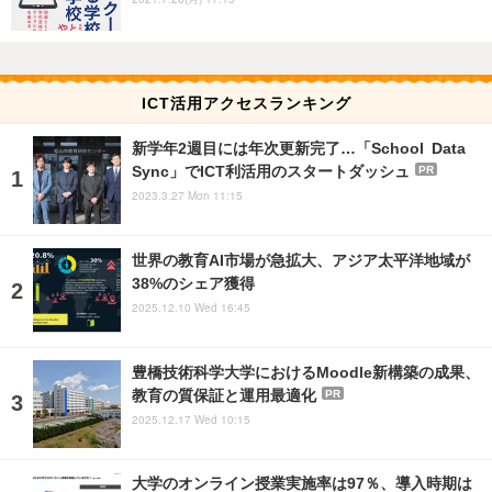
ICT活用アクセスランキング
新学年2週目には年次更新完了…「School Data
Sync」でICT利活用のスタートダッシュ
PR
2023.3.27 Mon 11:15
世界の教育AI市場が急拡大、アジア太平洋地域が
38%のシェア獲得
2025.12.10 Wed 16:45
豊橋技術科学大学におけるMoodle新構築の成果、
教育の質保証と運用最適化
PR
2025.12.17 Wed 10:15
大学のオンライン授業実施率は97％、導入時期は