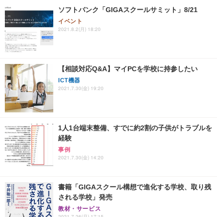
ソフトバンク「GIGAスクールサミット」8/21
イベント
2021.8.2(月) 18:20
【相談対応Q&A】マイPCを学校に持参したい
ICT機器
2021.7.30(金) 19:20
1人1台端末整備、すでに約2割の子供がトラブルを
経験
事例
2021.7.30(金) 14:20
書籍「GIGAスクール構想で進化する学校、取り残
される学校」発売
教材・サービス
2021.7.26(月) 17:15