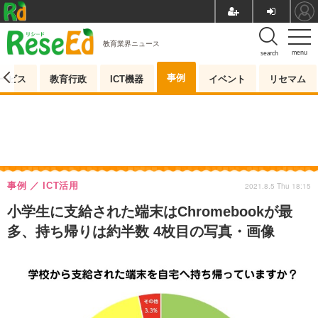
教育業界ニュース
menu
search
事例
ービス
教育行政
ICT機器
イベント
リセマム
事例
ICT活用
2021.8.5 Thu 18:15
小学生に支給された端末はChromebookが最
多、持ち帰りは約半数 4枚目の写真・画像