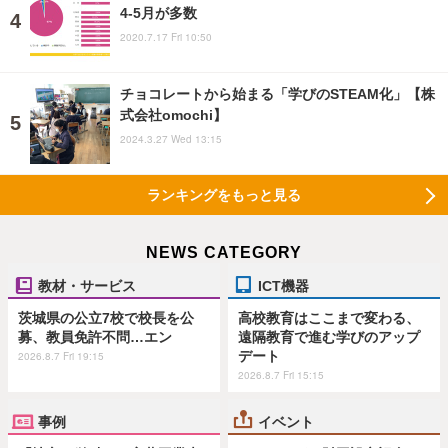
4-5月が多数
2020.7.17 Fri 10:50
チョコレートから始まる「学びのSTEAM化」【株
式会社omochi】
2024.3.27 Wed 13:15
ランキングをもっと見る
NEWS CATEGORY
教材・サービス
ICT機器
茨城県の公立7校で校長を公
高校教育はここまで変わる、
募、教員免許不問…エン
遠隔教育で進む学びのアップ
デート
2026.8.7 Fri 19:15
2026.8.7 Fri 15:15
事例
イベント