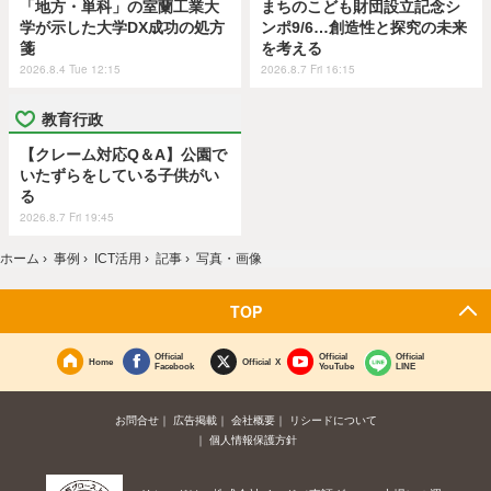
「地方・単科」の室蘭工業大
まちのこども財団設立記念シ
学が示した大学DX成功の処方
ンポ9/6…創造性と探究の未来
箋
を考える
2026.8.4 Tue 12:15
2026.8.7 Fri 16:15
教育行政
【クレーム対応Q＆A】公園で
いたずらをしている子供がい
る
2026.8.7 Fri 19:45
ホーム
›
事例
›
ICT活用
›
記事
›
写真・画像
TOP
Official
Official
Official
Home
Official X
Facebook
YouTube
LINE
お問合せ
広告掲載
会社概要
リシードについて
個人情報保護方針