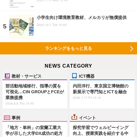
2025.11.5 Wed 12:45
小学生向け環境教育教材、メルカリが無償提供
2025.10.7 Tue 10:45
ランキングをもっと見る
NEWS CATEGORY
教材・サービス
ICT機器
部活動地域移行、指導の質を
内田洋行、東京国立博物館の
可視化…CIN GROUPとFCEが
新展示で専門知とICTを融合
業務提携
2026.7.17 Fri 13:15
2026.8.6 Thu 15:45
事例
イベント
「地方・単科」の室蘭工業大
探究学習でウェルビーイング
学が示した大学DX成功の処方
向上、授業実践を紹介する中