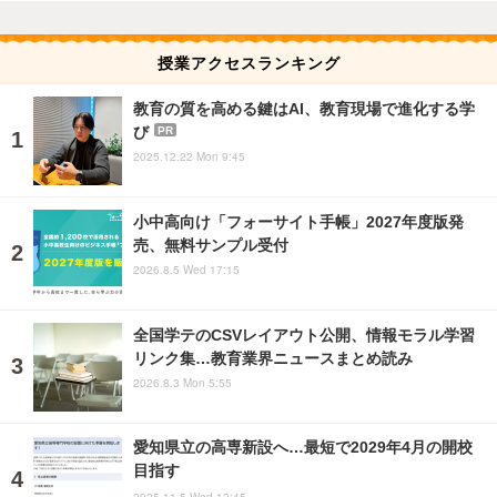
授業アクセスランキング
教育の質を高める鍵はAI、教育現場で進化する学
び
PR
2025.12.22 Mon 9:45
小中高向け「フォーサイト手帳」2027年度版発
売、無料サンプル受付
2026.8.5 Wed 17:15
全国学テのCSVレイアウト公開、情報モラル学習
リンク集…教育業界ニュースまとめ読み
2026.8.3 Mon 5:55
愛知県立の高専新設へ…最短で2029年4月の開校
目指す