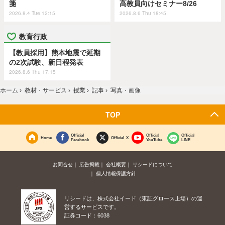
箋
高教員向けセミナー8/26
2026.8.4 Tue 12:15
2026.8.6 Thu 18:45
教育行政
【教員採用】熊本地震で延期
の2次試験、新日程発表
2026.8.6 Thu 17:15
ホーム
›
教材・サービス
›
授業
›
記事
›
写真・画像
TOP
Official
Official
Official
Home
Official X
Facebook
YouTube
LINE
お問合せ
広告掲載
会社概要
リシードについて
個人情報保護方針
リシードは、株式会社イード（東証グロース上場）の運
営するサービスです。
証券コード：6038