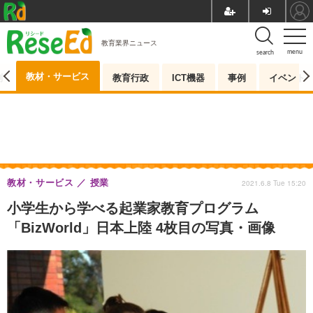
教育業界ニュース
menu
search
教材・サービス
測
教育行政
ICT機器
事例
イベント
教材・サービス
授業
2021.6.8 Tue 15:20
小学生から学べる起業家教育プログラム
「BizWorld」日本上陸 4枚目の写真・画像