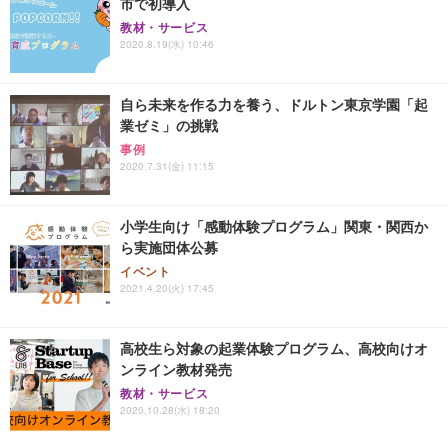
市で初導入
教材・サービス
2020.8.19(水) 10:46
自ら未来を作る力を養う、ドルトン東京学園「起
業ゼミ」の挑戦
事例
2020.7.31(金) 11:15
小学生向け「感動体験プログラム」関東・関西か
ら実施団体公募
イベント
2021.4.20(火) 17:45
高校生ら対象の起業体験プログラム、高校向けオ
ンライン教材発売
教材・サービス
2020.10.28(水) 18:20