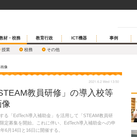
教材・校務
教育行政
ICT機器
事例
授業
校務
その他
・画像
2021.6.2 Wed 13:50
「STEAM教員研修」の導入校等
画像
する「EdTech導入補助金」を活用して「STEAM教員研
定募集を開始。これに伴い、EdTech導入補助金への申
年6月14日と16日に開催する。