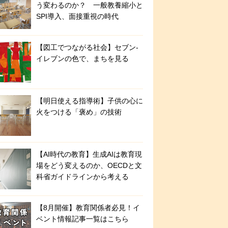
う変わるのか？ 一般教養縮小と
SPI導入、面接重視の時代
【図工でつながる社会】セブン‐
イレブンの色で、まちを見る
【明日使える指導術】子供の心に
火をつける「褒め」の技術
【AI時代の教育】生成AIは教育現
場をどう変えるのか、OECDと文
科省ガイドラインから考える
【8月開催】教育関係者必見！イ
ベント情報記事一覧はこちら