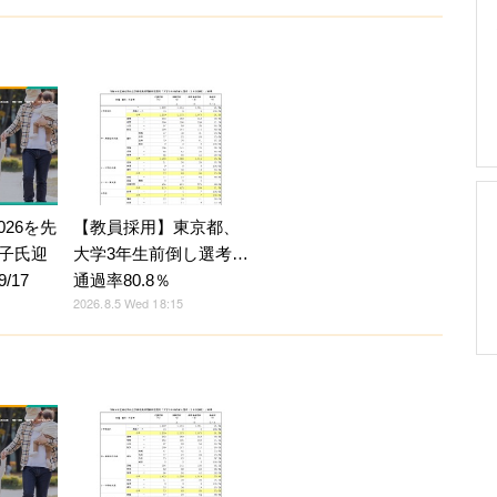
026を先
【教員採用】東京都、
子氏迎
大学3年生前倒し選考…
/17
通過率80.8％
2026.8.5 Wed 18:15