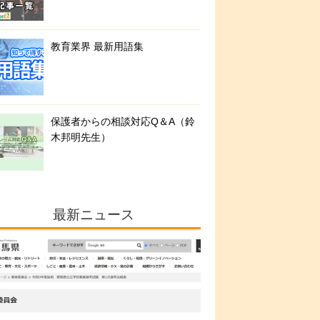
教育業界 最新用語集
保護者からの相談対応Q＆A（鈴
木邦明先生）
最新ニュース