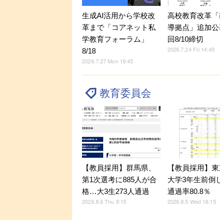
生成AI活用から学校改
高校教育改革「
革まで「コアネット私
導拠点」追加公
学教育フォーラム」
回8/10締切
2026.7.24 Fri 14:45
8/18
2026.7.27 Mon 19:45
教育委員会
【教員採用】群馬県、
【教員採用】東
第1次選考に885人が合
大学3年生前倒
格…大3生273人通過
通過率80.8％
2026.8.6 Thu 9:15
2026.8.5 Wed 18:15