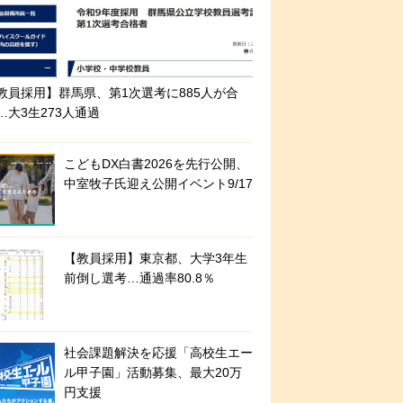
教員採用】群馬県、第1次選考に885人が合
…大3生273人通過
こどもDX白書2026を先行公開、
中室牧子氏迎え公開イベント9/17
【教員採用】東京都、大学3年生
前倒し選考…通過率80.8％
社会課題解決を応援「高校生エー
ル甲子園」活動募集、最大20万
円支援