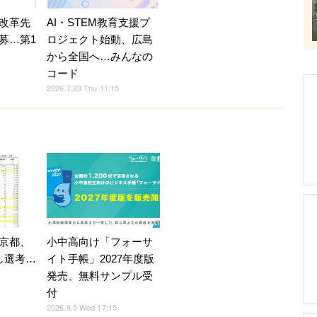
改革先
AI・STEM教育支援プ
募…第1
ロジェクト始動、広島
から全国へ…みんなの
コード
2026.7.23 Thu 11:15
京都、
小中高向け「フォーサ
し選考…
イト手帳」2027年度版
発売、無料サンプル受
付
2026.8.5 Wed 17:15