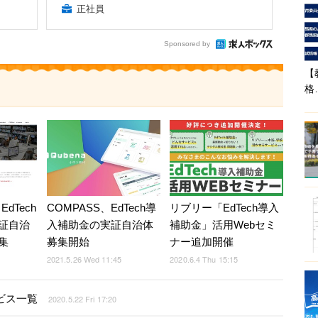
正社員
Sponsored by
【
格
、EdTech
COMPASS、EdTech導
リブリー「EdTech導入
証自治
入補助金の実証自治体
補助金」活用Webセミ
集
募集開始
ナー追加開催
2021.5.26 Wed 11:45
2020.6.4 Thu 15:15
ビス一覧
2020.5.22 Fri 17:20