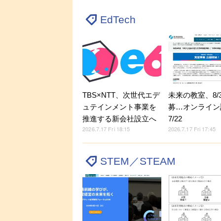
EdTech
TBS×NTT、次世代エデ
未来の教室、8/
ュテインメント事業を
募…オンライン
推進する新会社設立へ
7/22
2026.7.17 Fri 18:15
2026.7.17 Fri 17:45
STEM／STEAM