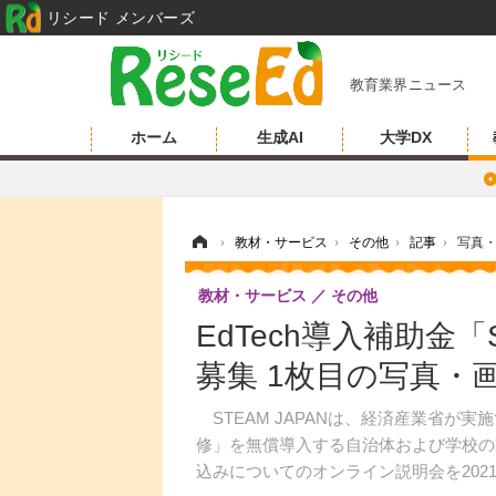
リシード メンバーズ
教育業界ニュース
ホーム
生成AI
大学DX
ホーム
›
教材・サービス
›
その他
›
記事
›
写真
教材・サービス
その他
EdTech導入補助金
募集 1枚目の写真・
STEAM JAPANは、経済産業省が実施
修」を無償導入する自治体および学校の限
込みについてのオンライン説明会を2021