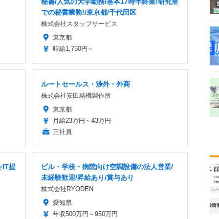
秘書/人気の大学勤務/基本17時半終業!研究室
での秘書業務!/東京都/千代田区
株式会社スタッフサービス
東京都
時給1,750円～
ルートセールス・渉外・外商
株式会社安田精機製作所
東京都
月給23万円～43万円
正社員
IT提
ビル・学校・病院向け空調設備の法人営業/
未経験歓迎/昇給あり/賞与あり
株式会社RYODEN
愛知県
年収500万円～950万円