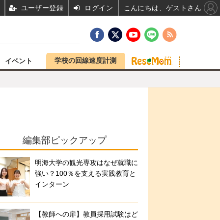
ユーザー登録
ログイン
こんにちは、ゲストさん
学校の回線速度計測
イベント
編集部ピックアップ
明海大学の観光専攻はなぜ就職に
強い？100％を支える実践教育と
インターン
【教師への扉】教員採用試験はど