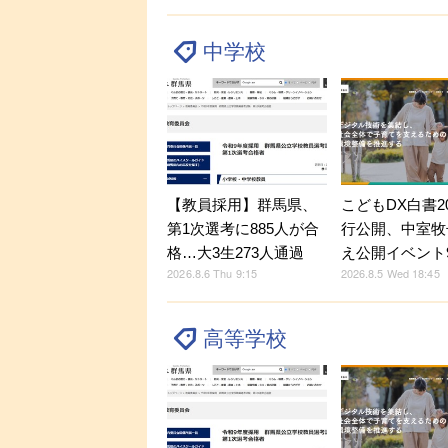
中学校
【教員採用】群馬県、
こどもDX白書2
第1次選考に885人が合
行公開、中室牧
格…大3生273人通過
え公開イベント9
2026.8.6 Thu 9:15
2026.8.5 Wed 18:45
高等学校